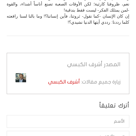
نعم، ظروفنا كارثية؛ لكن الأوقات الصعبة تصنع أناساً أشداء، والقوة
-لمن يمتلك الفكر- ليست فقط بندقية!
إن كان الإنسان -كما نقول- ثروتنا، فأين إنساننا؟! وما بالنا لسنا رافعته
كلما رددنا: رددي أيتها الدنيا نشيدي؟!
المصدر
أشرف الكبسي
زيارة جميع مقالات:
أشرف الكبسي
أترك تعليقاً