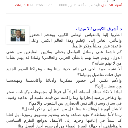
الأربعاء , 23 أغـسـطـس , 2023 الساعة 6:55:33 PM
أشرف الكبسي
0 تعليقات
د. أشرف الكبسي / لا ميديا -
انظروا إلينا بالمقياس الوطني الكبير، وبحجم الحضور
والتأثير، العابر إلى الإقليم وهذا العالم الكبير، وعلى
قاعدة: عش محلياً وفكر عالمياً.
كم ناشط على وسائل التواصل يحظى بملايين المتابعين من شتى
الدول، ويهتم فيما يهتم بالشأن العربي والعالمي! ولماذا قد يهتم بشأننا
من لا نهتم بشأنه؟!
ألا نشبه صبية الحي في دائم حديثنا بيننا وعنا، وعراكنا القديم الجديد
حول فتات تفاصيل يومياتنا؟!
والأهم بكثير: أين حضور مفكرينا وأدبائنا وأكاديميينا ومهندسينا
ورياضيينا... إلخ؟!
لماذا لا نكاد نمتلك أسماء، أفراداً أو فرقاً أو مجموعات وكيانات، نفخر
بها ونفاخر برصيد إنجازاتها وما راكمته من قيمة علمية أو ابداعية وفنية،
في سباق وسياق التنافس الحضاري بين الشعوب والأمم؟!
لا شك أنهم هنا وهناك، فلسنا أقل من الغير إن لم نكن أفضل!!
ربما لأننا ببساطة لا نجيد صناعة ودعم وتقديم وتسويق رموزنا، بل لعلنا
كنا سبباً في إعاقتها وجرها إلى الأسفل بدوافع التقزم السياسي
والمناطقي، أو جهالة الغيرة العمياء من أن يصبح أحدنا أفضل منا!