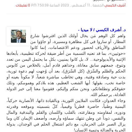
الجمعة , 11 أغـسـطـس , 2023 الساعة 7:50:39 PM
أشرف الكبسي
0 تعليقات
د. أشرف الكبسي / لا ميديا -
واهم كل الوهم مَن يخال أولئك الذين افترشوا شارع
المطار، أو ساروا في كل مظاهرة ومسيرة، أو جاؤوا من
المناطق والأرياف لحضور ودعم الاعتصامات، إنما كانوا
«حوثيين»، بما قد تعنيه التسمية من أطر ضيقة لحركة تنظيمية، بأبعادها
الإثنية والأيديولوجية... لا، بل كانوا يمنيين، بكل ما يحتمل اليمن من تعدد
وتنوع، جمعتهم سابق معاناة، وحذاهم قادم أمل، بالخلاص من كابوس
الحكم والظلم والسَّرَق (كل السَّرَق)، بعد أن وُجهت لهم دعوة ثورية،
بدت حية وصادقة وفتية، وهي تخاطب مباشرة شعباً، لا مكوناً بعينه أو
خاصة نخب، بقولها: أيها الشعب العظيم، هذه بلادكم وهمومكم، وتلك
حقوقكم وتطلعاتكم، ونحن منكم وإليكم، فقوموا معنا إلى خير الدولة
العادلة، يرحمكم الله.
وجاء العدوان، فكانت الملايين الثورية، وبالقيادة ذاتها، الأنصارية حركياً،
اليمنية وطنياً، حاضرة فطرياً وقيمياً، كلّ بتسميته وموقعه وقدرته
ودوره، لمقاومته ومقارعته، بالقلب واللسان والقلم والبندقية والمال
والنفس، ذوداً عن وطن تنتهك سماؤه وأرضه، وأضعف الإيمان كان وما
يزال الصبر على الحرمان، مع دائم اشتعال الحلم في الوجدان، بدولة
الحرية والعدالة وتنمية الإنسان!