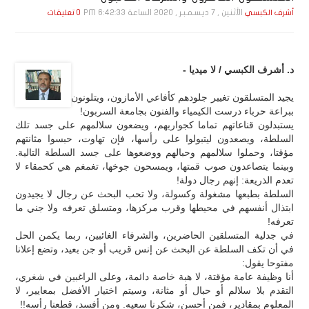
الأثنين , 7 ديـسـمـبـر , 2020 الساعة 6:42:33 PM
أشرف الكبسي
0 تعليقات
د. أشرف الكبسي / لا ميديا -
يجيد المتسلقون تغيير جلودهم كأفاعي الأمازون، ويتلونون
ببراعة حرباء درست الكيمياء والفنون بجامعة السربون!
يستبدلون قناعاتهم تماما كجواربهم، ويضعون سلالمهم على جسد تلك
السلطة، ويصعدون ليتبولوا على رأسها، فإن تهاوت، حبسوا مثانتهم
مؤقتا، وحملوا سلالمهم وحبالهم ووضعوها على جسد السلطة التالية.
وبينما يتصاعدون صوب قمتها، ويمسحون جوخها، تغمغم هي كحمقاء لا
تعدم الذريعة: إنهم رجال دولة!
السلطة بطبعها مشغولة وكسولة، ولا تحب البحث عن رجال لا يجيدون
ابتذال أنفسهم في محيطها وقرب مركزها، ومتسلق تعرفه ولا جني ما
تعرفه!
في جدلية المتسلقين الحاضرين، والشرفاء الغائبين، ربما يكمن الحل
في أن تكف السلطة عن البحث عن إنس قريب أو جن بعيد، وتضع إعلانا
مفتوحا يقول:
أنا وظيفة عامة مؤقتة، لا هبة خاصة دائمة، وعلى الراغبين في شغري،
التقدم بلا سلالم أو حبال أو مثانة، وسيتم اختيار الأفضل بمعايير، لا
المعلوم بمقادير، فمن أحسن، شكرنا سعيه. ومن أفسد، قطعنا رأسه!!