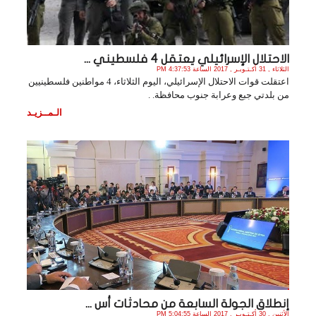
الاحتلال الإسرائيلي يعتقل 4 فلسطيني ...
الثلاثاء , 31 أكـتـوبـر , 2017 الساعة 4:37:53 PM
اعتقلت قوات الاحتلال الإسرائيلي، اليوم الثلاثاء، 4 مواطنين فلسطينيين
من بلدتي جبع وعرابة جنوب محافظة. .
الـمــزيـد
إنطلاق الجولة السابعة من محادثات أس ...
الأثنين , 30 أكـتـوبـر , 2017 الساعة 5:04:55 PM