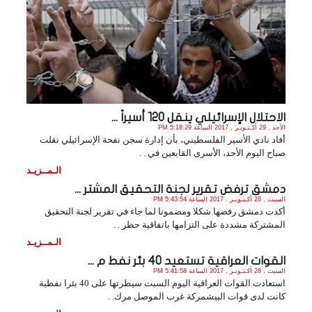
الاحتلال الإسرائيلي ينقل 120 أسيراً ...
الأحد , 29 أكـتـوبـر , 2017 الساعة 5:18:29 PM
أفاد نادي الأسير الفلسطيني، بأن إدارة سجن نفحة الإسرائيلي نقلت
صباح اليوم الأحد، الأسرى القابعين في . .
الـمــزيـد
دمشق ترفض تقرير لجنة التحقيق المشتر ...
السبت , 28 أكـتـوبـر , 2017 الساعة 5:43:54 PM
أكدت دمشق رفضها شكلا ومضمونا لما جاء في تقرير لجنة التحقيق
المشتركة مشددة على التزامها باتفاقية حظر . .
الـمــزيـد
القوات العراقية تستعيد 40 بئر نفط م ...
السبت , 28 أكـتـوبـر , 2017 الساعة 5:41:58 PM
استعادت القوات العراقية اليوم السبت سيطرتها على 40 بئرا نفطية
كانت لدى قوات البيشمركة غرب الموصل مرك. .