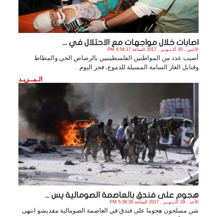
اصابات خلال مواجهات مع الاحتلال في ...
الأثنين , 30 أكـتـوبـر , 2017 الساعة 4:54:17 PM
أصيب عدد من المواطنين الفلسطينيين بالرصاص الحي والمطاط
وقنابل الغاز السامة المسيلة للدموع، فجر اليوم. .
الـمــزيـد
هجوم على فندق بالعاصمة الصومالية يس ...
الأحد , 29 أكـتـوبـر , 2017 الساعة 5:38:26 PM
شن مسلحون هجوما على فندق في العاصمة الصومالية مقديشو انتهى