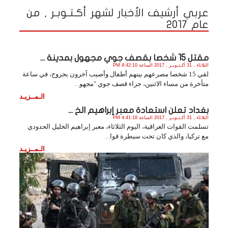
عربي أرشيف الأخبار لشهر أكـتـوبـر , من
عام 2017
مقتل 15 شخصا بقصف جوي مجهول بمدينة ...
الثلاثاء , 31 أكـتـوبـر , 2017 الساعة 4:42:10 PM
لقي 15 شخصا مصرعهم بينهم أطفال وأصيب آخرون بجروح، في ساعة
متأخرة من مساء الاثنين، جراء قصف جوي "مجهو. .
الـمــزيـد
بغداد تعلن استعادة معبر إبراهيم الخ ...
الثلاثاء , 31 أكـتـوبـر , 2017 الساعة 4:41:18 PM
تسلمت القوات العراقية، اليوم الثلاثاء، معبر إبراهيم الخليل الحدودي
مع تركيا، والذي كان تحت سيطرة قوا. .
الـمــزيـد