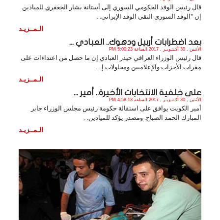
قال رئيس الوفد الحكومي السوري إلى أستانة بشار الجعفري للميادين
إن "الوفد السوري التقى الوفد الإيراني. .
الـمــزيـد
بعد اضطرابات أربيل ودهوك.. العبادي ...
الأثنين , 30 أكـتـوبـر , 2017 الساعة 5:00:23 PM
قال رئيس الوزراء العراقي حيدر العبادي إن ما حصل من اعتداءات على
مقرات الأحزاب والإعلاميين ومحاولات إ. .
الـمــزيـد
على خلفية الانتخابات الأخيرة.. أمير ...
الأثنين , 30 أكـتـوبـر , 2017 الساعة 4:58:13 PM
أمير الكويت يوافق على استقالة حكومة رئيس مجلس الوزراء جابر
المبارك الحمد الصباح. ومصدر يؤكد للميادين. .
الـمــزيـد