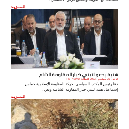
الـمــزيـد
هنية يدعو لتبني خيار المقاومة الشام ...
الأحد , 30 يـولـيـو , 2023 الساعة 7:29:04 PM
دعا رئيس المكتب السياسي لحركة المقاومة الإسلامية حماس
إسماعيل هنية، لتبني خيار المقاومة الشاملة وتعز. .
الـمــزيـد