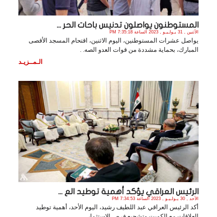
المستوطنون يواصلون تدنيس باحات الحر ...
الأثنين , 31 يـولـيـو , 2023 الساعة 7:35:18 PM
يواصل عشرات المستوطنين، اليوم الاثنين، اقتحام المسجد الأقصى
المبارك، بحماية مشددة من قوات العدو الصه. .
الـمــزيـد
الرئيس العراقي يؤكد أهمية توطيد الع ...
الأحد , 30 يـولـيـو , 2023 الساعة 7:34:53 PM
أكد الرئيس العراقي عبد اللطيف رشيد، اليوم الأحد، أهمية توطيد
العلاقات مع الكويت وتشجيع فرص الاستثمار. .