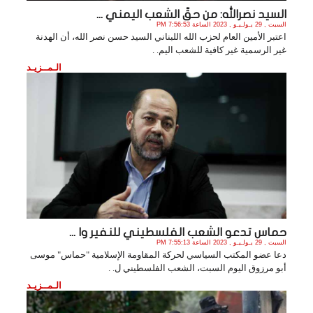
السيد نصرالله: من حقّ الشعب اليمني ...
السبت , 29 يـولـيـو , 2023 الساعة 7:56:53 PM
اعتبر الأمين العام لحزب الله اللبناني السيد حسن نصر الله، أن الهدنة
غير الرسمية غير كافية للشعب اليم. .
الـمــزيـد
حماس تدعو الشعب الفلسطيني للنفير وا ...
السبت , 29 يـولـيـو , 2023 الساعة 7:55:13 PM
دعا عضو المكتب السياسي لحركة المقاومة الإسلامية "حماس" موسى
أبو مرزوق اليوم السبت، الشعب الفلسطيني ل. .
الـمــزيـد