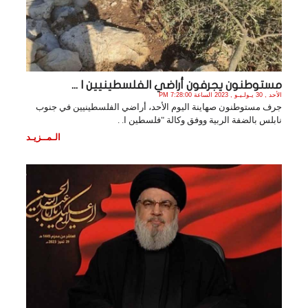
مستوطنون يجرفون أراضي الفلسطينيين ا ...
الأحد , 30 يـولـيـو , 2023 الساعة 7:28:00 PM
جرف مستوطنون صهاينة اليوم الأحد، أراضي الفلسطينيين في جنوب
نابلس بالضفة الربية ووفق وكالة "فلسطين ا. .
الـمــزيـد