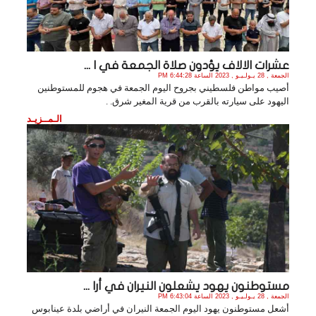
عشرات الالاف يؤدون صلاة الجمعة في ا ...
الجمعة , 28 يـولـيـو , 2023 الساعة 6:44:28 PM
أصيب مواطن فلسطيني بجروح اليوم الجمعة في هجوم للمستوطنين
اليهود على سيارته بالقرب من قرية المغير شرق. .
الـمــزيـد
مستوطنون يهود يشعلون النيران في أرا ...
الجمعة , 28 يـولـيـو , 2023 الساعة 6:43:04 PM
أشعل مستوطنون يهود اليوم الجمعة النيران في أراضي بلدة عينابوس