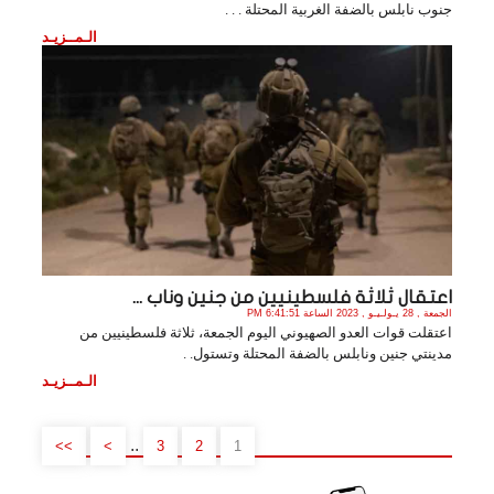
جنوب نابلس بالضفة الغربية المحتلة . . .
الـمــزيـد
اعتقال ثلاثة فلسطينيين من جنين وناب ...
الجمعة , 28 يـولـيـو , 2023 الساعة 6:41:51 PM
اعتقلت قوات العدو الصهيوني اليوم الجمعة، ثلاثة فلسطينيين من
مدينتي جنين ونابلس بالضفة المحتلة وتستول. .
الـمــزيـد
..
>>
>
3
2
1