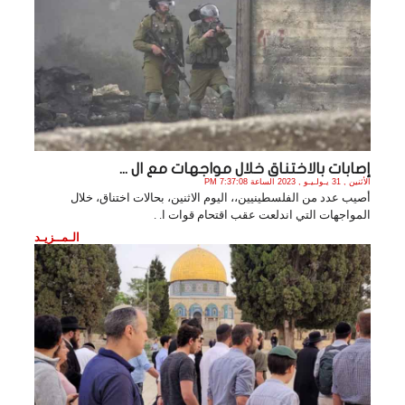
إصابات بالاختناق خلال مواجهات مع ال ...
الأثنين , 31 يـولـيـو , 2023 الساعة 7:37:08 PM
أصيب عدد من الفلسطينيين،، اليوم الاثنين، بحالات اختناق، خلال
المواجهات التي اندلعت عقب اقتحام قوات ا. .
الـمــزيـد