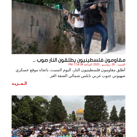
مقاومون فلسطينيون يطلقون النار صوب ...
السبت , 29 يـولـيـو , 2023 الساعة 7:54:09 PM
أطلق مقاومون فلسطينيون النار، اليوم السبت، باتجاه موقع عسكري
صهيوني جنوب غربي نابلس شمالي الضفة الغر. .
الـمــزيـد