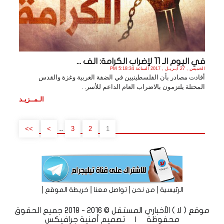
في اليوم الـ 11 لإضراب الكرامة: الف ...
الخميس , 27 أبـريـل , 2017 الساعة 5:18:34 PM
أفادت مصادر بأن الفلسطينيين في الضفة الغربية وغزة والقدس
المحتلة يلتزمون بالاضراب العام الداعم للأسر. .
الـمــزيـد
..
>>
>
3
2
1
|
|
|
|
الرئيسية
من نحن
تواصل معنا
خريطة الموقع
موقع ( لا ) الأخباري المستقل © 2016 - 2018 جميع الحقوق
محفوظة | تصميم
أمنية جرافيكس