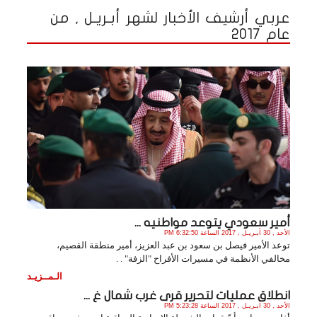
عربي أرشيف الأخبار لشهر أبـريـل , من
عام 2017
أمير سعودي يتوعد مواطنيه ...
الأحد , 30 أبـريـل , 2017 الساعة 6:32:50 PM
توعد الأمير فيصل بن سعود بن عبد العزيز، أمير منطقة القصيم،
مخالفي الأنظمة في مسيرات الأفراح "الزفة" . .
الـمــزيـد
انطلاق عمليات لتحرير قرى غرب شمال غ ...
الأحد , 30 أبـريـل , 2017 الساعة 5:23:28 PM