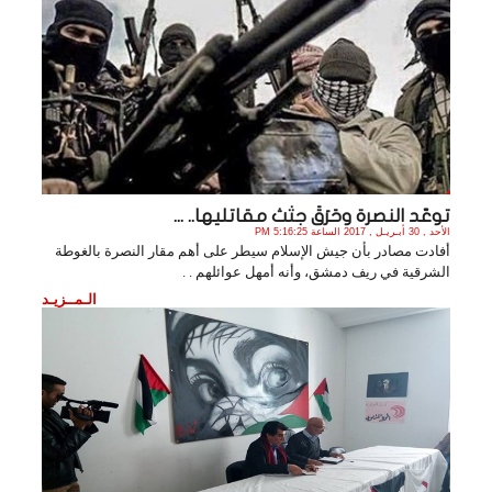
توعّد النصرة وحَرَقَ جثث مقاتليها.. ...
الأحد , 30 أبـريـل , 2017 الساعة 5:16:25 PM
أفادت مصادر بأن جيش الإسلام سيطر على أهم مقار النصرة بالغوطة
الشرقية في ريف دمشق، وأنه أمهل عوائلهم . .
الـمــزيـد