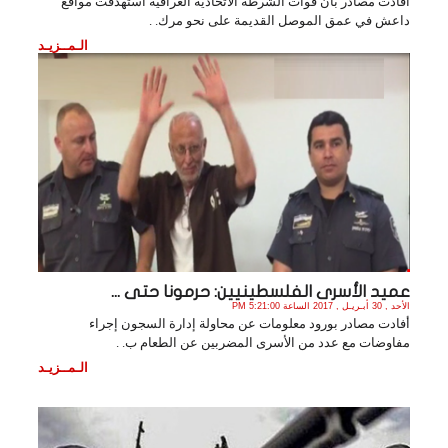
أفادت مصادر بأنّ قوات الشرطة الاتحادية العراقية استهدفت مواقع
داعش في عمق الموصل القديمة على نحو مرك. .
الـمــزيـد
عميد الأسرى الفلسطينيين: حرمونا حتى ...
الأحد , 30 أبـريـل , 2017 الساعة 5:21:00 PM
أفادت مصادر بورود معلومات عن محاولة إدارة السجون إجراء
مفاوضات مع عدد من الأسرى المضربين عن الطعام ب. .
الـمــزيـد