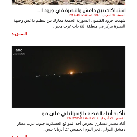
اشتباكات بين داعش والنصرة في جرود ا ...
الجمعة , 28 أبـريـل , 2017 الساعة 4:48:12 PM
شهدت جرود القلمون السورية الجمعة معارك بين تنظيم داعش وجبهة
النصرة تتركز في منطقة الثلاجات غرب معبر . .
الـمــزيـد
تأكيد أنباء القصف الإسرائيلي على مو ...
الخميس , 27 أبـريـل , 2017 الساعة 6:55:28 PM
أفاد مصدر عسكري بتعرض أحد المواقع العسكرية جنوب غرب مطار
دمشق الدولي، فجر اليوم الخميس 27 أبريل/ نيس. .
الـمــزيـد