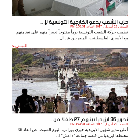
حزب الشعب يدعو الخارجية التونسية لإ ...
السبت , 29 أبـريـل , 2017 الساعة 6:59:51 PM
نظمت حركة الشعب التونسية يوماً مفتوحاً تعبيراً منهم على تضامنهم
مع الأسرى الفلسطينيين المضربين عن ال. .
الـمــزيـد
تحرير 36 ايزيديا بينهم 27 طفلا من ...
السبت , 29 أبـريـل , 2017 الساعة 4:44:31 PM
أعلن مدير شؤون الايزيدية خيري بوزاني، اليوم السبت، عن انقاذ 36
مختطفا ايزيديا من قبضة جماعة "داعش" ا. .