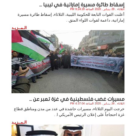
إسقاط طائرة مسيرة إماراتية في ليبيا ...
الثلاثاء , 28 يـنـاير , 2020 الساعة 9:24:28 PM
أعلنت القوات التابعة للحكومة الليبية، الثلاثاء، إسقاط طائرة مسيرة
إماراتية، داعمة لقوات اللواء المتق. .
الـمــزيـد
مسيرات غضب فلسطينية في غزة تعبر عن ...
الثلاثاء , 28 يـنـاير , 2020 الساعة 4:37:04 PM
خرجت اليوم الثلاثاء، مسيرات حاشدة في عدد من مدن ومناطق قطاع
غزة احتجاجاً على إعلان الرئيس الأمريكي ا. .
الـمــزيـد