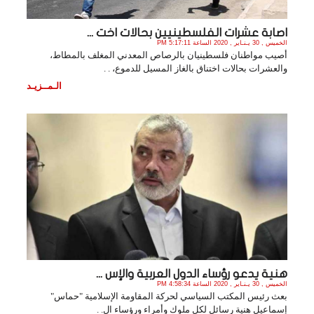
اصابة عشرات الفلسطينيين بحالات اخت ...
الخميس , 30 يـنـاير , 2020 الساعة 5:17:11 PM
أصيب مواطنان فلسطينيان بالرصاص المعدني المغلف بالمطاط،
والعشرات بحالات اختناق بالغاز المسيل للدموع، . .
الـمــزيـد
هنية يدعو رؤساء الدول العربية والإس ...
الخميس , 30 يـنـاير , 2020 الساعة 4:58:34 PM
بعث رئيس المكتب السياسي لحركة المقاومة الإسلامية "حماس"
إسماعيل هنية رسائل لكل ملوك وأمراء ورؤساء ال. .