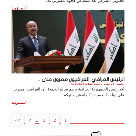
الجنوبي الشرقي بعد امتصاص هجوم تكفيريي ما. .
الـمــزيـد
الرئيس العراقي: العراقيون مصرون على ...
الجمعة , 24 يـنـاير , 2020 الساعة 5:13:36 PM
أكد رئيس الجمهورية العراقية برهم صالح الجمعة، أن العراقيين مصرين
على دولة ذات سيادة كاملة غير منتهكة. .
الـمــزيـد
..
>>
>
3
2
1