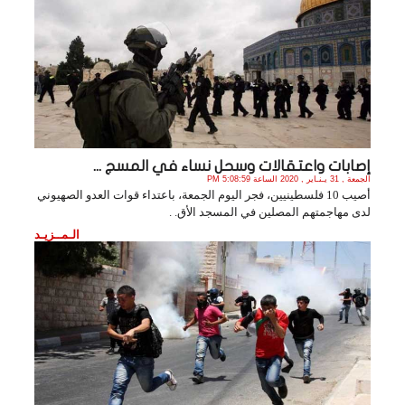
إصابات واعتقالات وسحل نساء في المسج ...
الجمعة , 31 يـنـاير , 2020 الساعة 5:08:59 PM
أصيب 10 فلسطينيين، فجر اليوم الجمعة، باعتداء قوات العدو الصهيوني
لدى مهاجمتهم المصلين في المسجد الأق. .
الـمــزيـد