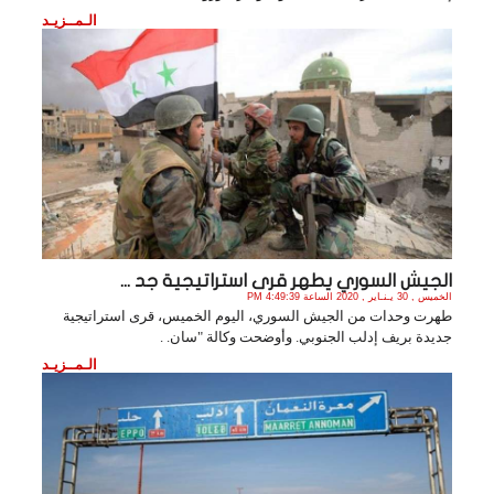
الـمــزيـد
الجيش السوري يطهر قرى استراتيجية جد ...
الخميس , 30 يـنـاير , 2020 الساعة 4:49:39 PM
طهرت وحدات من الجيش السوري، اليوم الخميس، قرى استراتيجية
جديدة بريف إدلب الجنوبي. وأوضحت وكالة "سان. .
الـمــزيـد