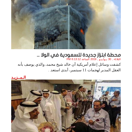
محطة ابتزاز جديدة للسعودية في الولا ...
الثلاثاء , 30 يـولـيـو , 2019 الساعة 6:13:12 PM
كشفت وسائل إعلام أمريكية أن خالد شيخ محمد، والذي يوصف بأنه
العقل المدبر لهجمات 11 سبتمبر، أبدى استعد. .
الـمــزيـد