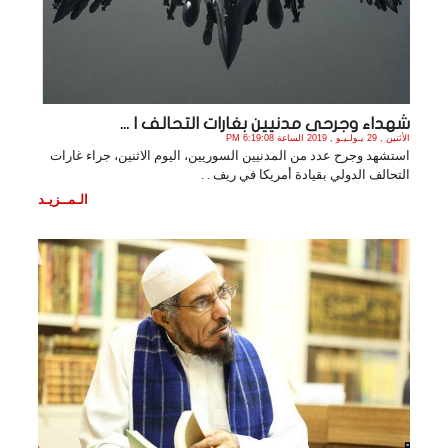
شهداء وجرحى مدنيين بغارات التحالف ا ...
الأثنين , 29 يـولـيـو , 2019 الساعة 6:19:08 PM
استشهد وجرح عدد من المدنيين السوريين، اليوم الاثنين، جراء غارات
التحالف الدولي بقيادة أمريكا في ريف . .
الـمــزيـد