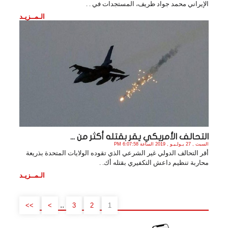
الإيراني محمد جواد ظريف، المستجدات في . .
الـمــزيـد
التحالف الأمريكي يقر بقتله أكثر من ...
السبت , 27 يـولـيـو , 2019 الساعة 6:07:58 PM
أقر التحالف الدولي غير الشرعي الذي تقوده الولايات المتحدة بذريعة
محاربة تنظيم داعش التكفيري بقتله أك. .
الـمــزيـد
..
>>
>
3
2
1