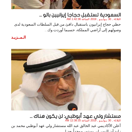
السعودية تستقبل حجاجا إيرانيين بالو ...
الثلاثاء , 30 يـولـيـو , 2019 الساعة 1:42:36 AM
حظي حجاج إيرانيون باستقبال دافئ من قبل السلطات السعودية لدى
وصولهم إلى أراضي المملكة، حسبما أوردت وك. .
الـمــزيـد
مستشار ولي عهد أبوظبي: لن يكون هناك ...
الثلاثاء , 30 يـولـيـو , 2019 الساعة 12:38:35 AM
أعلن الأكاديمي عبد الخالق عبد الله مستشار ولي عهد أبوظبي محمد بن
زايد أن اليمن لن يستمر موحداً بعد ا. .