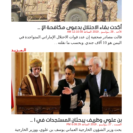
أكدت بقاء الاحتلال بدعوى مكافحة الإ ...
الأحد , 28 يـولـيـو , 2019 الساعة 12:10:59 AM
قالت مصادر صحفية إن عدد قوات الاحتلال الإماراتي المتواجدة في
اليمن هو 10 آلاف جندي. وبحسب ما نقلته . .
الـمــزيـد
بن علوي وظريف يبحثان المستجدات في ا ...
السبت , 27 يـولـيـو , 2019 الساعة 6:09:29 PM
بحث وزير الشؤون الخارجية العماني يوسف بن علوي، ووزير الخارجية