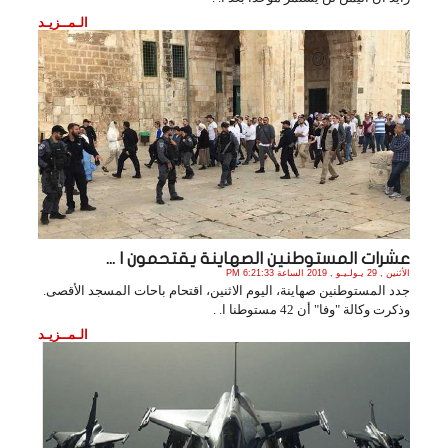
الـمــزيـد
عشرات المستوطنين الصهاينة يقتحمون ا ...
الأثنين , 29 يـولـيـو , 2019 الساعة 6:21:33 PM
جدد المستوطنين صهاينة، اليوم الاثنين، اقتحام باحات المسجد الأقصى.
وذكرت وكالة "وفا" أن 42 مستوطنا ا. .
الـمــزيـد