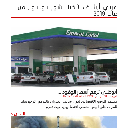
عربي أرشيف الأخبار لشهر يـولـيـو , من
عام 2019
أبوظبي ترفع أسعار الوقود ...
الأربعاء , 31 يـولـيـو , 2019 الساعة 12:15:28 AM
يستمر الوضع الاقتصادي لدول تحالف العدوان بالتدهور كرجع سلبي
للحرب على اليمن بحسب اقتصاديين، حيث تعزم. .
الـمــزيـد