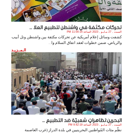
تحركات مكثفة في واشنطن لتطبيع العلا ...
السبت , 27 مـايـو , 2023 الساعة 11:00:14 PM
كشفت وسائل إعلام أمريكية عن تحركات مكثفة بين واشنطن وتل أبيب
والرياض، ضمن خطوات لعقد اتفاق السلام وا. .
الـمــزيـد
البحرين:تظاهراتٍ شعبيّة ضد التطبيع ...
السبت , 27 مـايـو , 2023 الساعة 9:42:19 PM
نظّم مئات المُواطنين البحرينيين في بلدة الدراز (غرب العاصمة