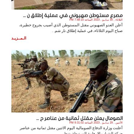
مصرع مستوطن صهيوني في عملية إطلاق ن ...
الثلاثاء , 30 مـايـو , 2023 الساعة 7:48:10 PM
أعلن العدو الصهيوني مقتل المستوطن الذي أصيب بجروح خطيرة،
صباح اليوم الثلاثاء، في عملية إطلاق نار شم. .
الـمــزيـد
الصومال يعلن مقتل ثمانية من عناصر ح ...
الأثنين , 29 مـايـو , 2023 الساعة 9:31:02 PM
أعلنت وزارة الدفاع الصومالية اليوم الاثنين مقتل ثمانية من عناصر
حركة الشباب الإرهابية المرتبطة بتنظي. .