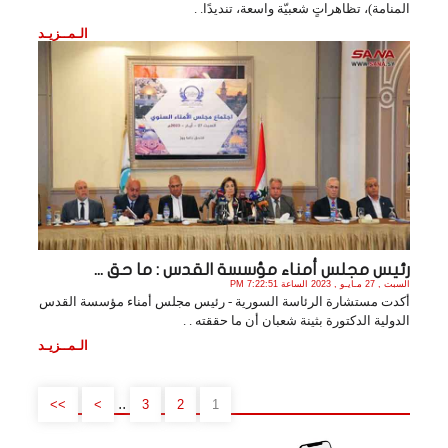
المنامة)، تظاهراتٍ شعبيّة واسعة، تنديدًا. .
الـمــزيـد
رئيس مجلس أمناء مؤسسة القدس : ما حق ...
السبت , 27 مـايـو , 2023 الساعة 7:22:51 PM
أكدت مستشارة الرئاسة السورية - رئيس مجلس أمناء مؤسسة القدس
الدولية الدكتورة بثينة شعبان أن ما حققته . .
الـمــزيـد
..
>>
>
3
2
1