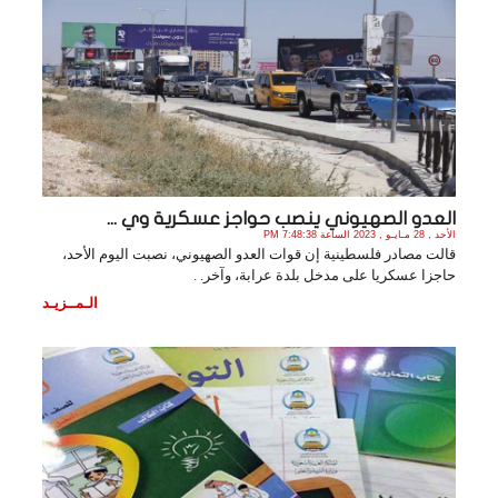
العدو الصهيوني ينصب حواجز عسكرية وي ...
الأحد , 28 مـايـو , 2023 الساعة 7:48:38 PM
قالت مصادر فلسطينية إن قوات العدو الصهيوني، نصبت اليوم الأحد،
حاجزا عسكريا على مدخل بلدة عرابة، وآخر. .
الـمــزيـد