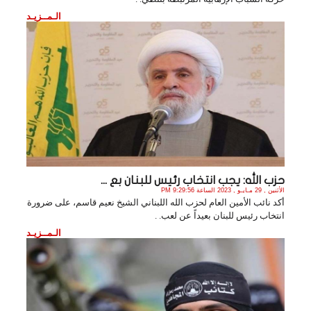
الـمــزيـد
حزب الله: يجب انتخاب رئيس للبنان بع ...
الأثنين , 29 مـايـو , 2023 الساعة 9:29:56 PM
أكد نائب الأمين العام لحزب الله اللبناني الشيخ نعيم قاسم، على ضرورة
انتخاب رئيس للبنان بعيداً عن لعب. .
الـمــزيـد