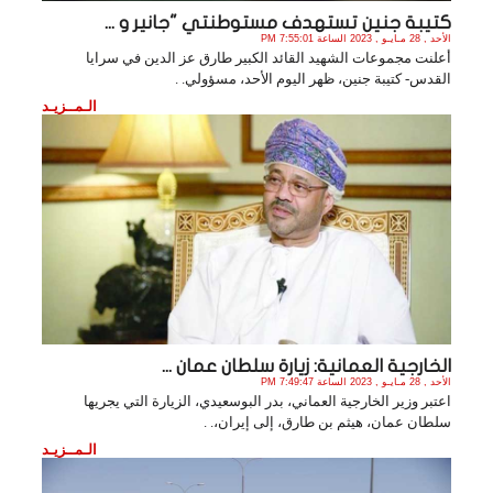
كتيبة جنين تستهدف مستوطنتي "جانير و ...
الأحد , 28 مـايـو , 2023 الساعة 7:55:01 PM
أعلنت مجموعات الشهيد القائد الكبير طارق عز الدين في سرايا
القدس- كتيبة جنين، ظهر اليوم الأحد، مسؤولي. .
الـمــزيـد
الخارجية العمانية: زيارة سلطان عمان ...
الأحد , 28 مـايـو , 2023 الساعة 7:49:47 PM
اعتبر وزير الخارجية العماني، بدر البوسعيدي، الزيارة التي يجريها
سلطان عمان، هيثم بن طارق، إلى إيران،. .
الـمــزيـد