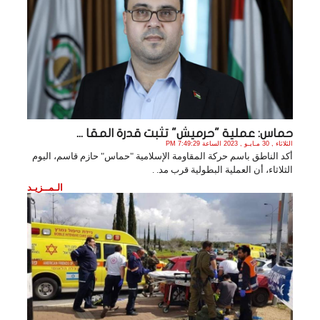
حماس: عملية "حرميش" تثبت قدرة المقا ...
الثلاثاء , 30 مـايـو , 2023 الساعة 7:49:29 PM
أكد الناطق باسم حركة المقاومة الإسلامية "حماس" حازم قاسم، اليوم
الثلاثاء، أن العملية البطولية قرب مد. .
الـمــزيـد