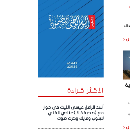
ساعة
قالة
زيـد
ة
الأكـثر قـراءة
ة
أسد الزامل عيسى الليث في حوار
مع (صحيفة لا ):عتادي الفني
.
لابتوب ومايك وكرت صوت
زيـد