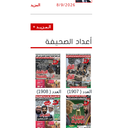
8/9/2026
المزيد
الـمـزيــد +
أعداد الصحيفة
العدد ( 1907)
العدد ( 1908)