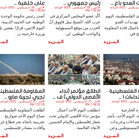
العدو باغ ...
رئيس جمهوري ...
على خلفية ...
الأثنين , 28 أغـسـطـس , 2023 الساعة
الأثنين , 28 أغـسـطـس , 2023 الساعة
الأثنين , 28 أغـسـطـس , 2023 ال
7:29:40 PM
7:30:58 PM
 الفلسطينية، اليوم
أكّد عضو المجلس المركزي في
أصدر رئيس حكومة الوحدة
 تهديدات العدو
حزب الله، الشيخ نبيل قاووق أنّ
الوطنية عبد الحميد الدبيبة،
اغتيال قادة المقاومة
الحزب من موقع المسؤولية
اليوم الاثنين، قرارًا يقضي بإ
ح في. .
والواجب الوطني، لن. .
وزيرة خارجيته ن. .
الـمــزيـد
الـمــزيـد
الـمــ
ة الفلسطينية
انطلاق مؤتمر (نداء
المقاومة الفلسطيني
اءات ا ...
الأقصى الدولي) ف ...
تجري تجربة صارو ...
الأحد , 27 أغـسـطـس , 2023 الساعة
الأحد , 27 أغـسـطـس , 2023 الساعة
الأحد , 27 أغـسـطـس , 2023 الساعة
7:37:05 PM
7:38:53 PM
ة الخارجية
انطلقت اليوم الأحد أعمال
أطلقت المقاومة الفلسطيني
، اليوم الأحد، بأشد
مؤتمر نداء الأقصى الدولي تحت
صباح اليوم الأحد صواريخ
عتداءات وعربدات
شعار (فلسطين والإمام الحسين:
تجريبية باتجاه بحر قطاع غزة
المستوطنين وعن. .
الأبعاد العالمية . .
وأفادت مصادر فلسطيني. .
الـمــزيـد
الـمــزيـد
الـمــ