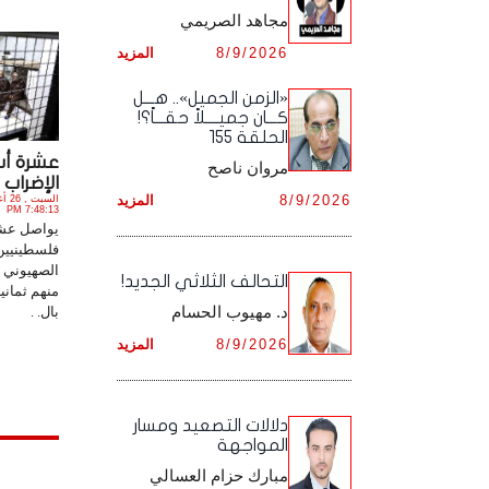
مجاهد الصريمي
أرشيف شهر ديـسـمـبـر ,
أرشيف شهر نـوفـمـبـر ,
8/9/2026
المزيد
أرشيف شهر ديـسـمـبـر ,
«الزمن الجميل».. هـــل
كـــان جميــــلاً حقـــاً؟!
الحلقة 155
عشرة أس
مروان ناصح
الإضراب 
8/9/2026
المزيد
7:48:13 PM
يواصل عش
فلسطينيين
الصهيوني 
التحالف الثلاثي الجديد!
منهم ثمانية
د. مهيوب الحسام
بال. .
8/9/2026
المزيد
دلالات التصعيد ومسار
المواجهة
مبارك حزام العسالي