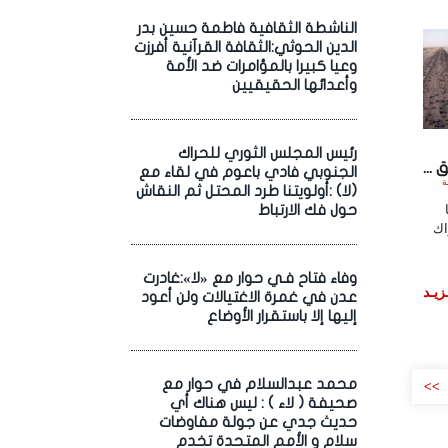
الناشطة الثقافية فاطمة حسين بدر
الدين الحوثي:الثقافة القرآنية أفرزت
وعيا كبيرا بالمؤامرات ضد الأمة
وأعدائها الحقيقيين
رئيس المجلس الثوري للحراك
...
الجنوبي فادي باعوم في لقاء مع
الساعة
(لا) :أولويتنا طرد المحتل ثم النقاش
حول فك الارتباط
اك
وفاء فتاح فـي حوار مع «لا»:غادرت
زيـد
عدن في غمرة الاغتيالات ولن أعود
إليها إلا باستقرار الأوضاع
محمد عبدالسلام في حوار مع
>>
صحيفة ( لاء ) : ليس هناك أي
حديث جدي عن جولة مفاوضات
سلام و الأمم المتحدة تخدم