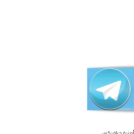
منية جرافيكس