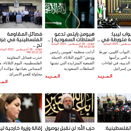
ب ليبيا:
هيومن رايتس تدعو
فصائل المقاومة
 متورطة في ...
السلطات السعودية إ ...
الفلسطينية في غزة
الثلاثاء , 29 أغـسـطـس , 2023 الساعة
الثلاثاء , 29 أغـسـطـس , 2023 الساعة
تح ...
10:22:26 PM
الثلاثاء , 29 أغـسـطـس , 2023 ال
لنواب الليبي، تورط
أدانت منظمة "هيومن رايتس
10:21:32 PM
ه التي يرأسها
ووتش" اليوم الثلاثاء، الحملة
حذرت فصائل المقاومة
الدبيبة، في لقاءات
القمعية المتزايدة التي تشنها
الفلسطينية، اليوم الثلاثاء، 
 إسرائيل. .
السلطات السعودية . .
المساس بقيادتها، مؤكدة أن
محاولة للعدو الاسرائ. .
الـمــزيـد
الـمــزيـد
الـمــ
لفلسطينية:
حزب الله: لن نقبل بوصول
إقالة وزيرة خارجية ليب