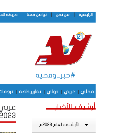
|
|
|
الرئيسية
من نحن
تواصل معنا
خريطة الم
#خبر_وقضية
|
|
|
|
محلي
عربي
دولي
تقارير خاصة
ترجمات
أرشيف الأخبار
عربي 
2023
الأرشيف لعام 2026م