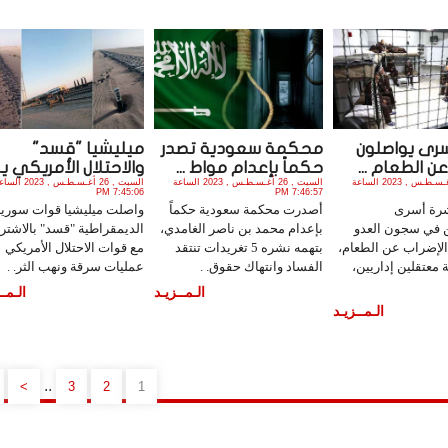
رى يواصلون
محكمة سعودية تصدر
ميليشيا "قسد"
عن الطعام ...
حكماً بإعدام مواط ...
والاحتلال الأمريكي يق 
السبت , 26 أغـسـطـس , 2023 الساعة
السبت , 26 أغـسـطـس , 2023 الساعة
السبت , 26 أغـسـطـس , 2023 
7:45:06 PM
7:46:57 PM
رة أسرى
أصدرت محكمة سعودية حكماً
واصلت ميليشيا قوات سوريا
 في سجون العدو
بإعدام محمد بن ناصر الغامدي،
الديمقراطية "قسد" بالاشتر
الإضراب عن الطعام،
بتهمه نشره 5 تغريدات تنتقد
مع قوات الاحتلال الأمريكي
 معتقلين إداريين،
الفساد وانتهاك حقوق. .
عمليات سرقة ونهب الثر. .
الـمــزيـد
الـمــ
الـمــزيـد
..
>
3
2
1