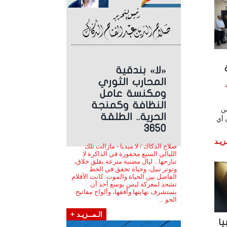
«لا» بندقية
المحارب الثوري
ساعة
ومكنسة عامل
النظافة وكمنجة
من
الحرية.. الطلقة
 أي
3650
زيـد
صلاح الدكاك / لا ميديا - مازالت تلك
الليالي السبع محفورة في الذاكرة لا
تبارحها... ليال مضنية مترعة بقلق خلاق،
وتوتر نبيل، وحياة تخفق في الخط
الفاصل بين الحياة والموت. كانت الأقلام
تشحذ لمعركة ليس بوسع أحد أن
يستشرف نهايتها وأفقها، وألواح مفاتيح
الحو ...
الـمــزيـد +
يا