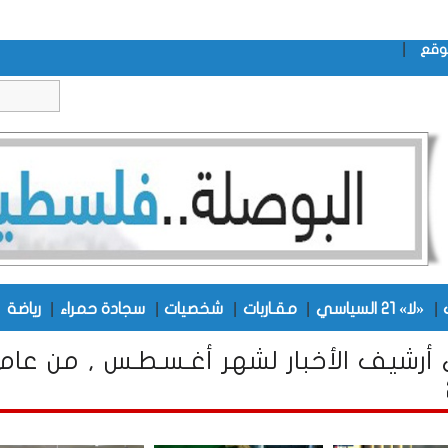
|
وقع
|
|
|
|
|
|
«لا» 21 السياسي
مقـاربات
شخصيات
سجادة حمراء
رياضة
أرشيف الأخبار لشهر أغـسـطـس , من عام