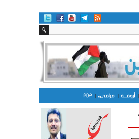
|
|
|
أروقـــة
مرافىء
PDF