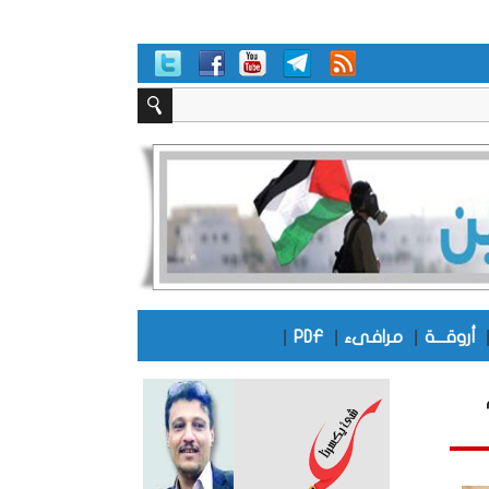
|
|
|
أروقـــة
مرافىء
PDF