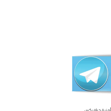
منية جرافيكس