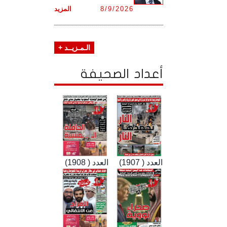
8/9/2026
المزيد
الـمـزيــد +
أعداد الصحيفة
العدد ( 1907)
العدد ( 1908)