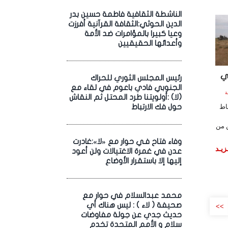
الناشطة الثقافية فاطمة حسين بدر
الدين الحوثي:الثقافة القرآنية أفرزت
وعيا كبيرا بالمؤامرات ضد الأمة
وأعدائها الحقيقيين
ي
رئيس المجلس الثوري للحراك
الجنوبي فادي باعوم في لقاء مع
الساعة
(لا) :أولويتنا طرد المحتل ثم النقاش
اط
حول فك الارتباط
ن من
وفاء فتاح فـي حوار مع «لا»:غادرت
زيـد
عدن في غمرة الاغتيالات ولن أعود
إليها إلا باستقرار الأوضاع
محمد عبدالسلام في حوار مع
صحيفة ( لاء ) : ليس هناك أي
>>
حديث جدي عن جولة مفاوضات
سلام و الأمم المتحدة تخدم