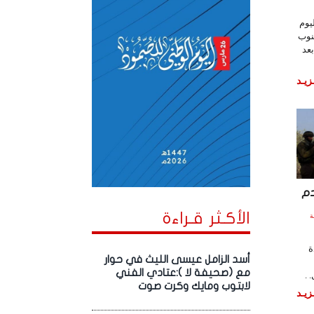
يوم
جنوب
عد
زيـد
دم
الأكـثر قـراءة
الساعة
ة
أسد الزامل عيسى الليث في حوار
مع (صحيفة لا ):عتادي الفني
 .
لابتوب ومايك وكرت صوت
زيـد