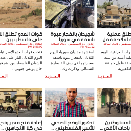
يطلق عملية
شهيدان بانفجار عبوة
قوات العدو تطلق النا
لملاحقة فل ...
ناسفة في سوريا ...
على فلسطينيين ...
الثلاثاء , 31 أغـسـطـس , 2021 الساعة
الثلاثاء , 31 أغـسـطـس , 2021 الساعة
الثلاثاء , 31 أغـسـطـس , 2021 ال
5:57:00 PM
6:01:12 PM
ات العراقية، اليوم
استشهد مدنيان سوريا، اليوم
فتحت قوات العدو الإسرائيل
ملية أمنية من ستة
الثلاثاء، بانفجار عبوة ناسفة
اليوم الثلاثاء، النار على عدد
حقة فلول جماعة
بسيارتهما في ريف القنيطرة
الشبان الفلسطينيين، شرق
كفيرية . .
الشمالي. وذكرت وك. .
خان يونس جنوبي. .
الـمــزيـد
الـمــزيـد
الـمــ
لمستوطنين
تدهور الوضع الصحي
إعادة فتح معبر رفح
احات الأقص ...
للأسير الفلسطيني ...
في كلا الاتجاهين ...