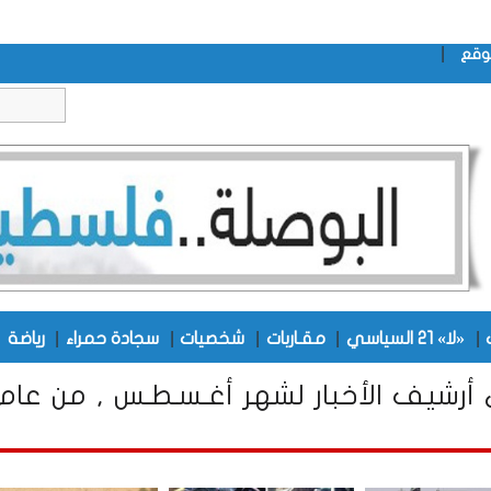
|
وقع
|
|
|
|
|
|
«لا» 21 السياسي
مقـاربات
شخصيات
سجادة حمراء
رياضة
أرشيف الأخبار لشهر أغـسـطـس , من عام