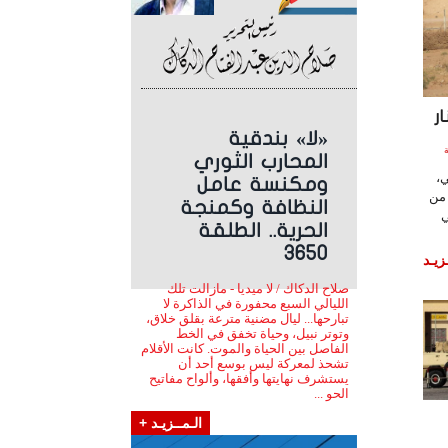
ر
«لا» بندقية
ساعة
المحارب الثوري
ي،
ومكنسة عامل
 من
النظافة وكمنجة
ي
الحرية.. الطلقة
3650
زيـد
صلاح الدكاك / لا ميديا - مازالت تلك
الليالي السبع محفورة في الذاكرة لا
تبارحها... ليال مضنية مترعة بقلق خلاق،
وتوتر نبيل، وحياة تخفق في الخط
الفاصل بين الحياة والموت. كانت الأقلام
تشحذ لمعركة ليس بوسع أحد أن
يستشرف نهايتها وأفقها، وألواح مفاتيح
الحو ...
الـمــزيـد +