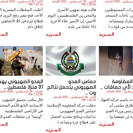
الأثنين , 30 أغـسـطـس , 2021 الساعة
الأثنين , 30 أغـسـطـس , 2021 الساعة
الأحد , 29 أغـسـطـس , 2021 الساعة
7:37:13 PM
7:23:52 PM
ات المستوطنين،
قالت هيئة شؤون الأسرى
أعلنت السلطات المصرية ال
نين، باحات المسجد
والمحررين الفلسطينيين، اليوم
الأحد، فتح معبر رفح البري 
بارك ومصلياته،
الاثنين، إن الأسير علاء الأعرج
قطاع غزة في كلا الاتجاهين ب
ددة من قوات ا. .
(34 عامًا) من بلدة. .
إغلاق دام . .
الـمــزيـد
الـمــزيـد
الـمــ
لمقاومة
حماس: العدو
العدو الصهيوني يه
 لأي حماقات ...
الصهيوني يتحمل نتائج
31 منزلا فلسطين ...
الأحد , 29 أغـسـطـس , 2021 الساعة
السبت , 28 أغـسـطـس , 2021 
وت ...
7:12:59 PM
الأحد , 29 أغـسـطـس , 2021 الساعة
ث باسم حركة الجهاد
قال مكتب تنسيق الشؤون
7:22:20 PM
طارق سلمي أن
حمّلت حركة المقاومة الإسلامية
الإنسانية التابع للأمم المتحد
ئيس وزراء العدو
حماس العدو الصهيوني،
في الأراضي الفلسطينية
 لن تضعفنا وا. .
تداعيات ونتائج تشديد الحصار
"أوتشا" إن سلطات العدو ال.
على قطاع غزة وتصاعد ا. .
الـمــزيـد
الـمــ
الـمــزيـد