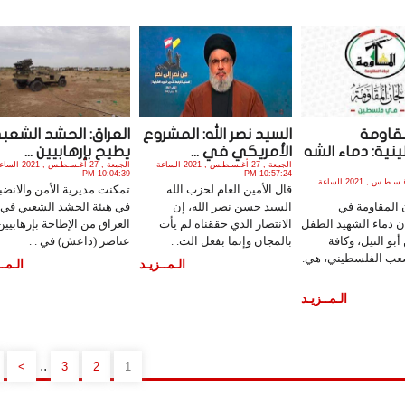
مقاومة
السيد نصر الله: المشروع
العراق: الحشد الشعب
نية: دماء الشه
الأمريكي في ...
يطيح بإرهابيين ...
الجمعة , 27 أغـسـطـس , 2021 الساعة
الجمعة , 27 أغـسـطـس , 2021 
10:04:39 PM
10:57:24 PM
السبت , 28 أغـسـطـس , 2021 الساعة
قال الأمين العام لحزب الله
تمكنت مديرية الأمن والانضب
 المقاومة في
السيد حسن نصر الله، إن
في هيئة الحشد الشعبي في
 دماء الشهيد الطفل
الانتصار الذي حققناه لم يأت
العراق من الإطاحة بإرهابيي
و النيل، وكافة
بالمجان وإنما بفعل الت. .
عناصر (داعش) في . .
عب الفلسطيني، هي.
الـمــزيـد
الـمــ
الـمــزيـد
..
>
3
2
1