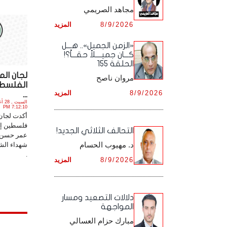
مجاهد الصريمي
أرشيف شهر ديـسـمـبـر ,
أرشيف شهر نـوفـمـبـر ,
8/9/2026
المزيد
أرشيف شهر ديـسـمـبـر ,
«الزمن الجميل».. هـــل
كـــان جميــــلاً حقـــاً؟!
الحلقة 155
لجان ال
مروان ناصح
الفلسطي
8/9/2026
المزيد
...
7:12:10 PM
أكدت لجان
فلسطين إن
التحالف الثلاثي الجديد!
عمر حسن أب
د. مهيوب الحسام
شهداء الش
.
8/9/2026
المزيد
دلالات التصعيد ومسار
المواجهة
مبارك حزام العسالي