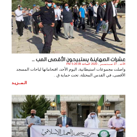
عشرات الصهاينة يستبيحون الأقصى المب ...
الأحد , 27 سـبـتـمـبـر , 2020 الساعة 5:26:06 PM
واصلت مجموعات استيطانية، اليوم الأحد، اقتحاماتها لباحات المسجد
الأقصى، في القدس المحتلة، تحت حماية ق. .
الـمــزيـد