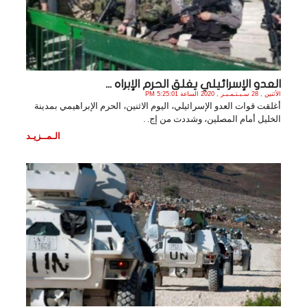
العدو الإسرائيلي يغلق الحرم الإبراه ...
الأثنين , 28 سـبـتـمـبـر , 2020 الساعة 5:25:01 PM
أغلقت قوات العدو الإسرائيلي، اليوم الاثنين، الحرم الإبراهيمي بمدينة
الخليل أمام المصلين، وشددت من إج. .
الـمــزيـد