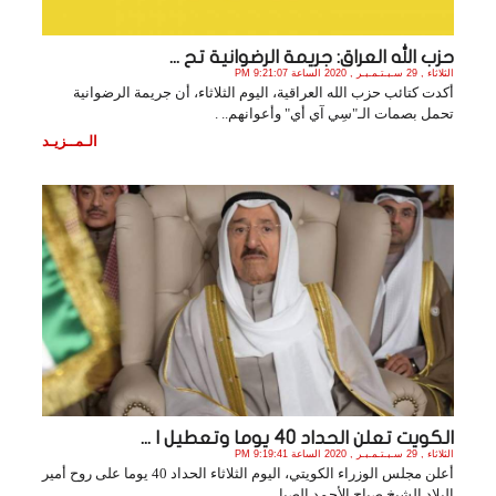
حزب الله العراق: جريمة الرضوانية تح ...
الثلاثاء , 29 سـبـتـمـبـر , 2020 الساعة 9:21:07 PM
أكدت كتائب حزب الله العراقية، اليوم الثلاثاء، أن جريمة الرضوانية
تحمل بصمات الـ"سِي آي أي" وأعوانهم.. .
الـمــزيـد
الكويت تعلن الحداد 40 يوما وتعطيل ا ...
الثلاثاء , 29 سـبـتـمـبـر , 2020 الساعة 9:19:41 PM
أعلن مجلس الوزراء الكويتي، اليوم الثلاثاء الحداد 40 يوما على روح أمير
البلاد الشيخ صباح الأحمد الصبا. .