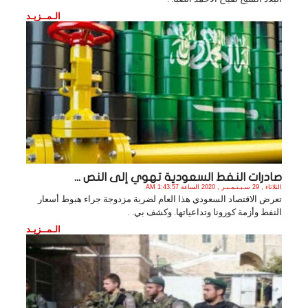
الـمــزيـد
صادرات النفط السعودية تهوي إلى النص ...
الثلاثاء , 29 سـبـتـمـبـر , 2020 الساعة 1:43:57 AM
تعرض الاقتصاد السعودي هذا العام لضربة مزدوجة جراء هبوط أسعار
النفط وأزمة كورونا وتداعياتها. وكشف بي. .
الـمــزيـد