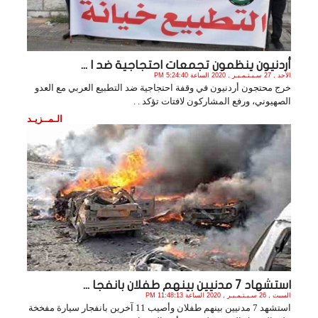
أردنيون ينظمون تجمعات احتجاجية ضد ا ...
الأحد , 27 سـبـتـمـبـر , 2020 الساعة 5:24:40 PM
خرج محتجون أردنيون في وقفة احتجاجية ضد التطبيع العربي مع العدو
الصهيوني، ورفع المشاركون لافتات تؤكد . .
الـمــزيـد
استشهاد 7 مدنيين بينهم طفلان بانفجا ...
السبت , 26 سـبـتـمـبـر , 2020 الساعة 11:48:13 PM
استشهد 7 مدنيين بينهم طفلان وأصيب 11 آخرين بانفجار سيارة مفخخة