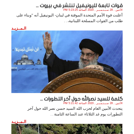
قوات تابعة لليونيفيل تنتشر في بيروت ...
الأثنين , 28 سـبـتـمـبـر , 2020 الساعة 5:23:25 PM
أعلنت قوة الأمم المتحدة الموقتة في لبنان- اليونيفيل أنه “وبناء على
طلب من القوات المسلحة اللبنانية، . .
الـمــزيـد
كلمة للسيد نصرالله حول آخر التطورات ...
الأثنين , 28 سـبـتـمـبـر , 2020 الساعة 5:21:42 PM
يتحدث الأمين العام لحزب الله السيد حسن نصر الله حول آخر
التطورات يوم غد الثلاثاء عند الساعة الثامنة . .
الـمــزيـد