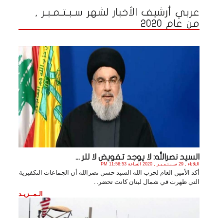
عربي أرشيف الأخبار لشهر سـبـتـمـبـر ,
من عام 2020
السيد نصرالله: لا يوجد تفويض لا للر ...
الثلاثاء , 29 سـبـتـمـبـر , 2020 الساعة 11:56:53 PM
أكد الأمين العام لحزب الله السيد حسن نصرالله أن الجماعات التكفيرية
التي ظهرت في شمال لبنان كانت تحضر. .
الـمــزيـد