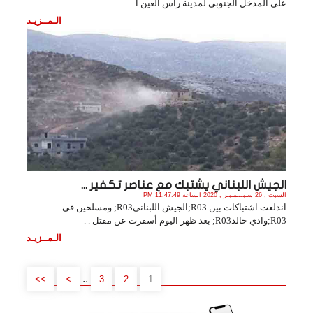
على المدخل الجنوبي لمدينة رأس العين ا. .
الـمــزيـد
الجيش اللبناني يشتبك مع عناصر تكفير ...
السبت , 26 سـبـتـمـبـر , 2020 الساعة 11:47:49 PM
اندلعت اشتباكات بين R03;الجيش اللبنانيR03; ومسلحين في
R03;وادي خالدR03; بعد ظهر اليوم أسفرت عن مقتل . .
الـمــزيـد
..
>>
>
3
2
1