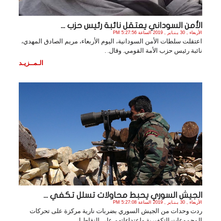
الأمن السوداني يعتقل نائبة رئيس حزب ...
الأربعاء , 30 يـنـاير , 2019 الساعة 5:27:56 PM
اعتقلت سلطات الأمن السودانية، اليوم الأربعاء، مريم الصادق المهدي،
نائبة رئيس حزب الأمة القومي. وقال. .
الـمــزيـد
الجيش السوري يحبط محاولات تسلل تكفي ...
الأربعاء , 30 يـنـاير , 2019 الساعة 5:27:08 PM
ردت وحدات من الجيش السوري بضربات نارية مركزة على تحركات
المجموعات التكفيرية واعتداءاتهم على النقاط ا. .