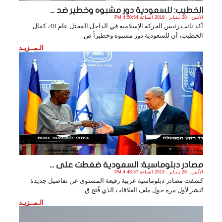
الخطيب: للسعودية دور مشبوه وخطير ضد ...
الأثنين , 28 يـنـاير , 2019 الساعة 4:50:54 PM
أكد نائب رئيس الحركة الإسلامية في الداخل المحتل عام 48، كمال
الخطيب، أن للسعودية دور مشبوه وخطيراً ض. .
الـمــزيـد
مصادر دبلوماسية: السعودية ضغطت على ...
الأثنين , 28 يـنـاير , 2019 الساعة 4:48:57 PM
كشفت مصادر دبلوماسية عربية رفيعة المستوى عن تفاصيل جديدة
تُنشر لأول مرة حول ملف العلاقات الذي فُتح ق. .
الـمــزيـد