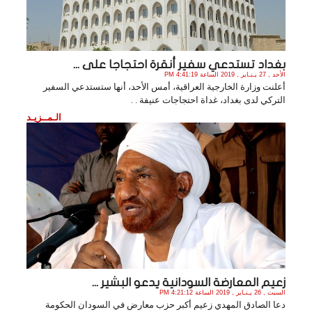
بغداد تستدعي سفير أنقرة احتجاجا على ...
الأحد , 27 يـنـاير , 2019 الساعة 4:41:19 PM
أعلنت وزارة الخارجية العراقية، أمس الأحد، أنها ستستدعي السفير
التركي لدى بغداد، غداة احتجاجات عنيفة . .
الـمــزيـد
زعيم المعارضة السودانية يدعو البشير ...
السبت , 26 يـنـاير , 2019 الساعة 4:21:12 PM
دعا الصادق المهدي زعيم أكبر حزب معارض في السودان الحكومة