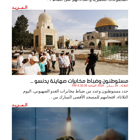
الـمــزيـد
مستوطنون وضباط مخابرات صهاينة يدنسو ...
الثلاثاء , 29 يـنـاير , 2019 الساعة 4:30:26 PM
جدد مستوطنون وعدد من ضباط مخابرات العدو الصهيوني، اليوم
الثلاثاء، اقتحامهم للمسجد الأقصى المبارك من . .
الـمــزيـد