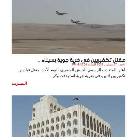
مقتل تكفيريين في ضربة جوية بسيناء ...
الأحد , 27 يـنـاير , 2019 الساعة 4:42:54 PM
أعلن المتحدث الرسمي للجيش المصري، اليوم الأحد، مقتل قياديين
تكفيريين اثنين، في ضربة جوية استهدفت وكر. .
الـمــزيـد