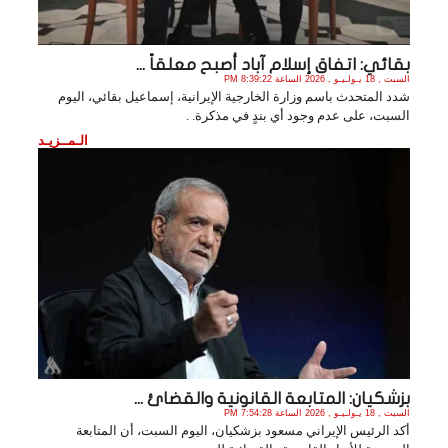
بقائي: اتفاق إسلام آباد أصبح معلقاً ...
السبت , 18 يـولـيـو , 2026 الساعة 8:39:22 PM
شدد المتحدث باسم وزارة الخارجية الإيرانية، إسماعيل بقائي، اليوم
السبت، على عدم وجود أي بندٍ في مذكرة. .
الـمــزيـد
بزشكيان: المتابعة القانونية والقضائ ...
السبت , 18 يـولـيـو , 2026 الساعة 7:54:28 PM
أكد الرئيس الإيراني مسعود بزشكيان، اليوم السبت، أن المتابعة