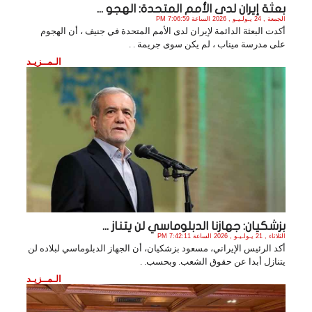
بعثة إيران لدى الأمم المتحدة: الهجو ...
الجمعة , 24 يـولـيـو , 2026 الساعة 7:06:59 PM
أكدت البعثة الدائمة لإيران لدى الأمم المتحدة في جنيف ، أن الهجوم
على مدرسة ميناب ، لم يكن سوى جريمة . .
الـمــزيـد
بزشكيان: جهازنا الدبلوماسي لن يتناز ...
الثلاثاء , 21 يـولـيـو , 2026 الساعة 7:42:11 PM
أكد الرئيس الإيراني، مسعود بزشكيان، أن الجهاز الدبلوماسي لبلاده لن
يتنازل أبدا عن حقوق الشعب. وبحسب. .
الـمــزيـد