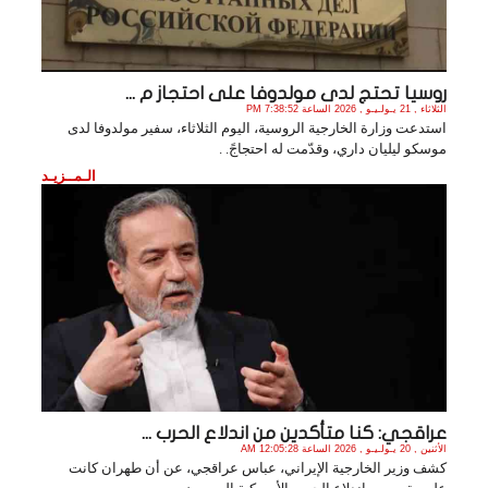
روسيا تحتج لدى مولدوفا على احتجاز م ...
الثلاثاء , 21 يـولـيـو , 2026 الساعة 7:38:52 PM
استدعت وزارة الخارجية الروسية، اليوم الثلاثاء، سفير مولدوفا لدى
موسكو ليليان داري، وقدّمت له احتجاجً. .
الـمــزيـد
عراقجي: كنا متأكدين من اندلاع الحرب ...
الأثنين , 20 يـولـيـو , 2026 الساعة 12:05:28 AM
كشف وزير الخارجية الإيراني، عباس عراقجي، عن أن طهران كانت