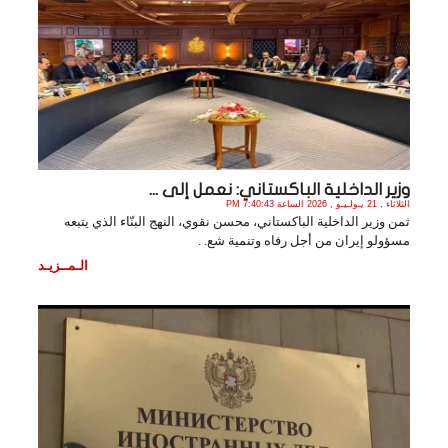
وزير الداخلية الباكستاني: نعمل إلى ...
الثلاثاء , 21 يـولـيـو , 2026 الساعة 7:40:43 PM
ثمن وزير الداخلية الباكستاني، محسن نقوي، النهج البنّاء الذي يتبعه
مسؤولو إيران من أجل رفاه وتنمية شع. .
الـمــزيـد