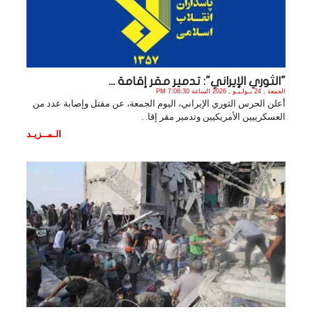
"الثوري الإيراني": تدمير مقر إقامة ...
الجمعة , 24 يـولـيـو , 2026 الساعة 7:08:30 PM
أعلن الحرس الثوري الإيراني، اليوم الجمعة، عن مقتل وإصابة عدد من
العسكرييين الأمريكيين وتدمير مقر إقا. .
الـمــزيـد