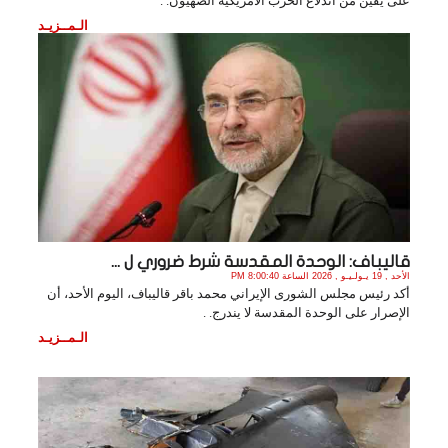
على يقين من اندلاع الحرب الأمريكية الصهيون. .
الـمــزيـد
قاليباف: الوحدة المقدسة شرط ضروري ل ...
الأحد , 19 يـولـيـو , 2026 الساعة 8:00:40 PM
أكد رئيس مجلس الشورى الإيراني محمد باقر قاليباف، اليوم الأحد، أن
الإصرار على الوحدة المقدسة لا يندرج. .
الـمــزيـد