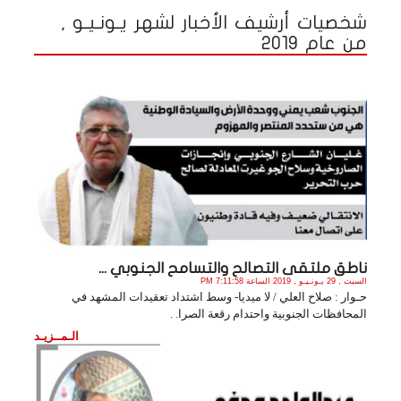
شخصيات أرشيف الأخبار لشهر يـونـيـو ,
من عام 2019
ناطق ملتقى التصالح والتسامح الجنوبي ...
السبت , 29 يـونـيـو , 2019 الساعة 7:11:58 PM
حـوار : صلاح العلي / لا ميديا- وسط اشتداد تعقيدات المشهد في
المحافظات الجنوبية واحتدام رقعة الصرا. .
الـمــزيـد