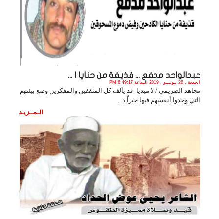
عبدالواحد مدفع ... قذيفة من حنايا ا ...
الجمعة , 28 يـونـيـو , 2019 الساعة 6:49:17 PM
مجاهد الصريمي / لا ميديا- قد يألف كل المثقفين والمفكرين وضع بيئتهم
التي وجدوا أنفسهم فيها جبراً د. .
الـمــزيـد