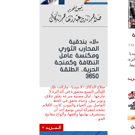
ة
«لا» بندقية
بـرايـر , 2024 الساعة 7:13:33
المحارب الثوري
ديا
ومكنسة عامل
ئرة،
النظافة وكمنجة
ة حيفا،
الحرية.. الطلقة
3650
زيـد
صلاح الدكاك / لا ميديا - مازالت تلك
الليالي السبع محفورة في الذاكرة لا
تبارحها... ليال مضنية مترعة بقلق خلاق،
وتوتر نبيل، وحياة تخفق في الخط
الفاصل بين الحياة والموت. كانت الأقلام
تشحذ لمعركة ليس بوسع أحد أن
يستشرف نهايتها وأفقها، وألواح مفاتيح
الحو ...
ن
الـمــزيـد +