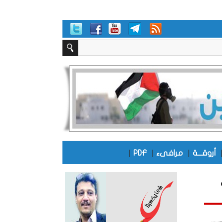
|
|
|
أروقـــة
مرافىء
PDF