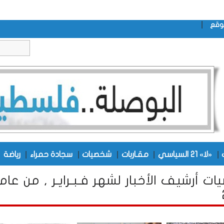
|
وقع
|
|
|
|
|
|
«لا» 21 السياسي
مقـاربات
شخصيات
سجادة حمراء
رياضة
ت أرشيف الأخبار لشهر فـبـرايـر , من عام