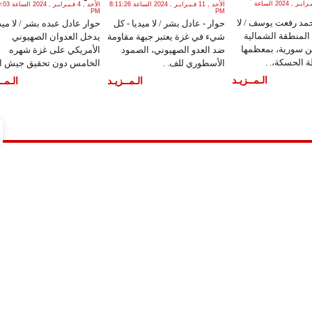
الثلاثاء , 13 فـبـرايـر , 2024 الساعة
الأحد , 11 فـبـرايـر , 2024 الساعة 8:11:26
الأحد , 4 فـبـرايـر
PM
PM
مد رفعت يوسف / لا
حوار - عادل بشر / لا ميديا - كل
حوار عادل عبده بشر / لا ميدي
ع المنطقة الشمالية
شيء في غزة يعتبر جبهة مقاومة
يدخل العدوان الصهيوني
ن سورية، بمعظمها
ضد العدو الصهيوني، الصمود
الأمريكي على غزة شهره
 الحسكة،. .
الأسطوري للف. .
الخامس دون تحقيق جيش ال.
الـمــزيـد
الـمــزيـد
الـمــ