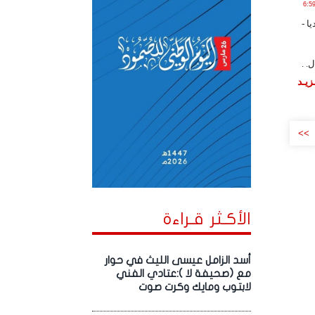
 , 2024 الساعة 6:59:03
ا -
 .
زيـد
>>
الأكـثر قـراءة
أسد الزامل عيسى الليث في حوار
مع (صحيفة لا ):عتادي الفني
لابتوب ومايك وكرت صوت