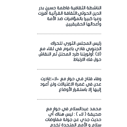
الناشطة الثقافية فاطمة حسين بدر
الدين الحوثي:الثقافة القرآنية أفرزت
وعيا كبيرا بالمؤامرات ضد الأمة
وأعدائها الحقيقيين
رئيس المجلس الثوري للحراك
الجنوبي فادي باعوم في لقاء مع
(لا) :أولويتنا طرد المحتل ثم النقاش
حول فك الارتباط
وفاء فتاح فـي حوار مع «لا»:غادرت
عدن في غمرة الاغتيالات ولن أعود
إليها إلا باستقرار الأوضاع
محمد عبدالسلام في حوار مع
صحيفة ( لاء ) : ليس هناك أي
حديث جدي عن جولة مفاوضات
سلام و الأمم المتحدة تخدم