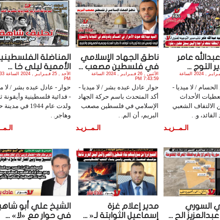
بدالله عامر
ناطق الجهاد الإسلامي
المناضلة الفلسطيني
 التوج ...
في فلسطين مصعب ...
الأممية ليلى خا ...
الثلاثاء , 27 فـبـرايـر , 2024 الساعة
الأثنين , 26 فـبـرايـر , 2024 الساعة
الأحد , 25 فـ
PM
7:43:59 PM
حسام / لا ميديا -
حوار عادل عبده بشر / لا ميديا -
حوار - عادل عبده بشر / لا مي
طيات الأحداث
أكد المتحدث باسم حركة الجهاد
- فدائية فلسطينية وأيقونة ثا
ن الالتفاف الشعبي
الإسلامي في فلسطين مصعب
ولدت عام 1944 في مدين
لقائد، و. .
البريم، أن الم. .
وهاجر. .
الـمــزيـد
الـمــزيـد
الـمــ
 السوري
مدير إعلام غزة
الشيخ علي أبو شاهي
دالعزيز الح ...
إسماعيل الثوابتة لـ« ...
في حوار مع «لا» ...