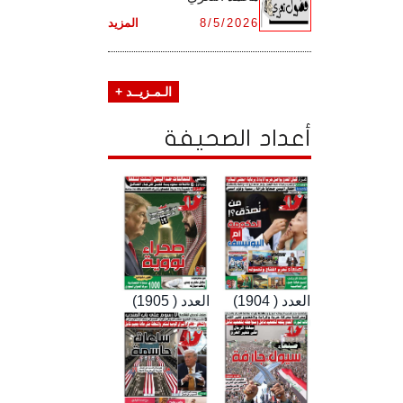
8/5/2026
المزيد
الـمـزيــد +
أعداد الصحيفة
العدد ( 1904)
العدد ( 1905)