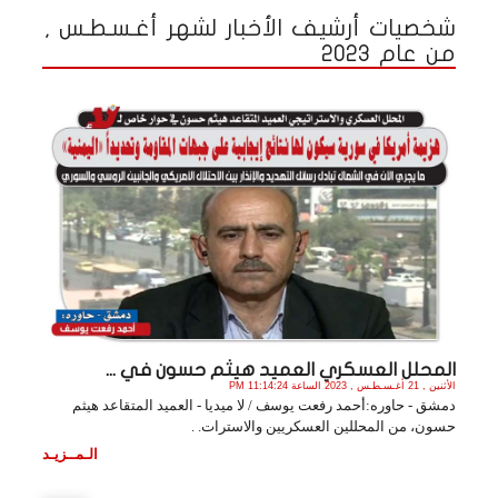
شخصيات أرشيف الأخبار لشهر أغـسـطـس ,
من عام 2023
المحلل العسكري العميد هيثم حسون في ...
الأثنين , 21 أغـسـطـس , 2023 الساعة 11:14:24 PM
دمشق - حاوره:أحمد رفعت يوسف / لا ميديا - العميد المتقاعد هيثم
حسون، من المحللين العسكريين والاسترات. .
الـمــزيـد