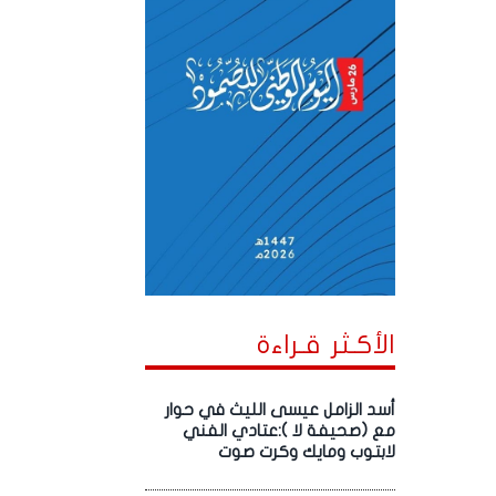
الأكـثر قـراءة
أسد الزامل عيسى الليث في حوار
مع (صحيفة لا ):عتادي الفني
لابتوب ومايك وكرت صوت