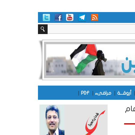
|
|
|
أروقـــة
مرافىء
PDF
ام