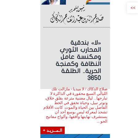
>>
«لا» بندقية
المحارب الثوري
ومكنسة عامل
النظافة وكمنجة
الحرية.. الطلقة
3650
صلاح الدكاك / لا ميديا - مازالت تلك
الليالي السبع محفورة في الذاكرة لا
تبارحها... ليال مضنية مترعة بقلق خلاق،
وتوتر نبيل، وحياة تخفق في الخط
الفاصل بين الحياة والموت. كانت الأقلام
تشحذ لمعركة ليس بوسع أحد أن
يستشرف نهايتها وأفقها، وألواح مفاتيح
الحو ...
الـمــزيـد +