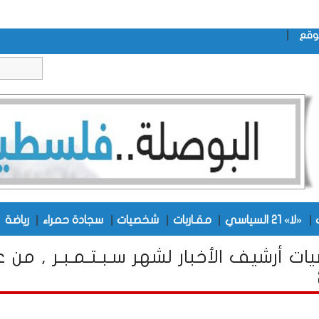
|
وقع
|
|
|
|
|
|
«لا» 21 السياسي
مقـاربات
شخصيات
سجادة حمراء
رياضة
ت أرشيف الأخبار لشهر سـبـتـمـبـر , من ع