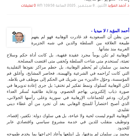
الأثنين , 8 سـبـتـمـبـر , 2025 الساعة 1:09:56 AM
د. أحمد المؤيد
0 تعليقات
أحمد المؤيد / لا ميديا -
‏من يظن أن السعودية قد غادرت الوهابية فهو لم يفهم
طبيعة العلاقة بين السلطة والدين في شبه الجزيرة
العربية منذ نشأتها.
‏الوهابية لم تكن يوماً مجرد عقيدة فقهية، بل كانت أداة حكم وسلاح
تعبئة، تُستخدم متى شاءت السلطة وتُخفى متى اقتضت المصلحة.
‏محمد بن سلمان لم يُحطم الوهابية، بل حطم مراكز نفوذها التقليدية
التي كانت تُزاحمه في الشرعية والهيمنة، فحاصر المشايخ، وأغلق فم
المؤسسة، وحوّل «الدين» من شريك في الحكم إلى موظف في بلاطه.
‏لكن الوهابية كسلوك ونمط تفكير لم تختفِ؛ بل جرى إعادة تدويرها في
صورة ذباب إلكتروني يهاجم الخصوم، ودعاية طائفية تُسعّر العداء
لإيران، ودعم للجماعات الإرهابية في سورية وعلى رأسها الجولاني،
الذي أصبح اختصاراً للمنتج الوهابي بعد أن تجرد من أي غطاء ديني
تقليدي.
‏الوهابية اليوم ليست لحية ولا عباءة، بل هي سلوك دولة: تكفير، إقصاء،
وتوظيف متقلب للدين في خدمة مشروع سياسي واقتصادي عابر
للحدود.
‏محمد بن سلمان لم يدفنها، بل ابتلعها وأعاد إخراجها بما يخدم طموحه