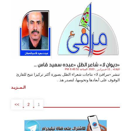
«ديوان لا» شاعر الظل «عبده سعيد قاس ...
الثلاثاء , 11 فـبـرايـر , 2020 الساعة 6:46:52 PM
تنشر «مرافئ لا» نتاجات شعراء الظل بصورة أكثر تركيزا تتيح للقارئ
الوقوف على أبعادها وتخومها، لتصدر هذ. .
الـمــزيـد
>>
2
1