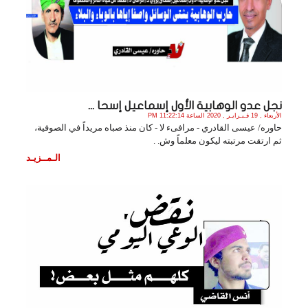
نجل عدو الوهابية الأول إسماعيل إسحا ...
الأربعاء , 19 فـبـرايـر , 2020 الساعة 11:22:14 PM
حاوره/ عيسى القادري - مرافىء لا - كان منذ صباه مريداً في الصوفية،
ثم ارتقت مرتبته ليكون معلماً وش. .
الـمــزيـد