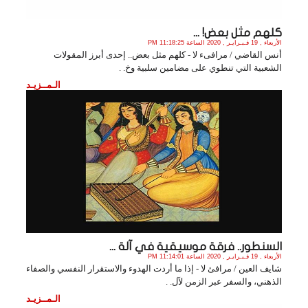
كلهم مثل بعض! ...
الأربعاء , 19 فـبـرايـر , 2020 الساعة 11:18:25 PM
أنس القاضي / مرافىء لا - كلهم مثل بعض.. إحدى أبرز المقولات
الشعبية التي تنطوي على مضامين سلبية وخ. .
الـمــزيـد
السنطور.. فرقة موسيقية في آلة ...
الأربعاء , 19 فـبـرايـر , 2020 الساعة 11:14:01 PM
شايف العين / مرافئ لا - إذا ما أردت الهدوء والاستقرار النفسي والصفاء
الذهني، والسفر عبر الزمن لآل. .
الـمــزيـد