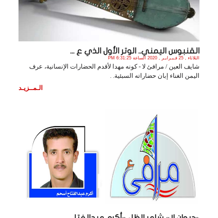
القنبوس اليمني.. الوتر الأول الذي ع ...
الثلاثاء , 25 فـبـرايـر , 2020 الساعة 6:31:25 PM
شايف العين / مرافئ لا - كونه مهدا لأقدم الحضارات الإنسانية، عرف
اليمن الغناء إبان حضاراته السبئية. .
الـمــزيـد
«ديوان لا» شاعر الظل «أكرم عبدالفتا ...