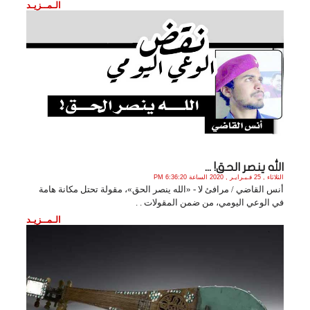
الـمــزيـد
الله ينصر الحق! ...
الثلاثاء , 25 فـبـرايـر , 2020 الساعة 6:36:20 PM
أنس القاضي / مرافئ لا - «الله ينصر الحق»، مقولة تحتل مكانة هامة
في الوعي اليومي، من ضمن المقولات . .
الـمــزيـد