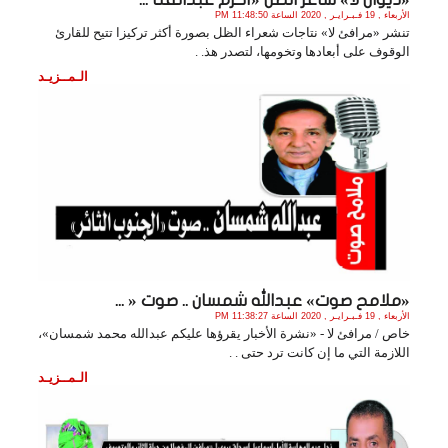
الأربعاء , 19 فـبـرايـر , 2020 الساعة 11:48:50 PM
تنشر «مرافئ لا» نتاجات شعراء الظل بصورة أكثر تركيزا تتيح للقارئ
الوقوف على أبعادها وتخومها، لتصدر هذ. .
الـمــزيـد
«ملامح صوت» عبدالله شمسان .. صوت « ...
الأربعاء , 19 فـبـرايـر , 2020 الساعة 11:38:27 PM
خاص / مرافئ لا - «نشرة الأخبار يقرؤها عليكم عبدالله محمد شمسان»،
اللازمة التي ما إن كانت ترد حتى . .
الـمــزيـد