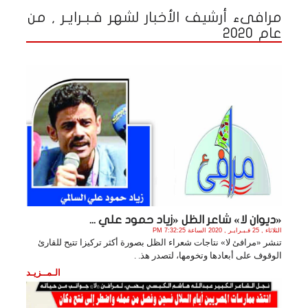
مرافىء أرشيف الأخبار لشهر فـبـرايـر , من
عام 2020
«ديوان لا» شاعر الظل «زياد حمود علي ...
الثلاثاء , 25 فـبـرايـر , 2020 الساعة 7:32:25 PM
تنشر «مرافئ لا» نتاجات شعراء الظل بصورة أكثر تركيزا تتيح للقارئ
الوقوف على أبعادها وتخومها، لتصدر هذ. .
الـمــزيـد