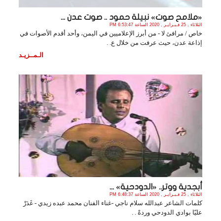
«ملامح صوت» نبيلة حمود .. صوت عدن ...
الثلاثاء , 25 فـبـرايـر , 2020 الساعة 6:53:47 PM
خاص / مرافئ لا - من أبرز الإعلاميين في اليمن، وأحد أقدم الأصوات في
إذاعة عدن، حيث عرفت من خلال ع. .
الـمــزيـد
أبجدية ووتر.. «الدودحية» ...
الثلاثاء , 25 فـبـرايـر , 2020 الساعة 6:48:37 PM
كلمات الشاعر عبدالله سلام ناجي -غناء الفنان محمد عبده زيدي - غَدَرْ
عليّا بوادي الدودحي وردهْ . .