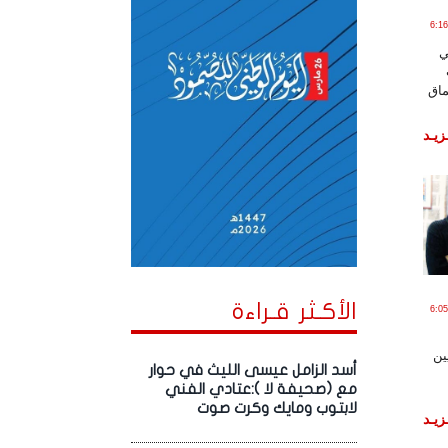
ير , 2020 الساعة 6:16:22
ي
ماق
زيـد
الأكـثر قـراءة
ير , 2020 الساعة 6:05:41
ين
أسد الزامل عيسى الليث في حوار
مع (صحيفة لا ):عتادي الفني
لابتوب ومايك وكرت صوت
زيـد