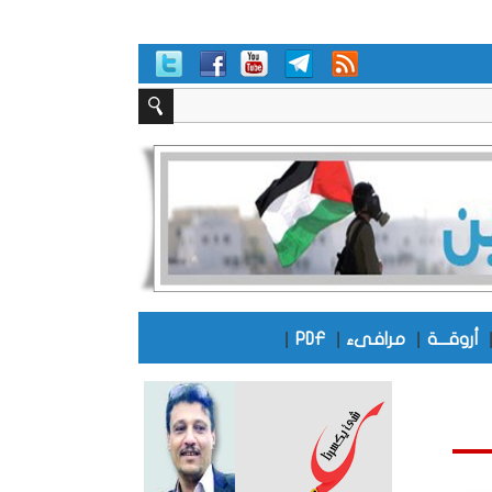
|
|
|
أروقـــة
مرافىء
PDF