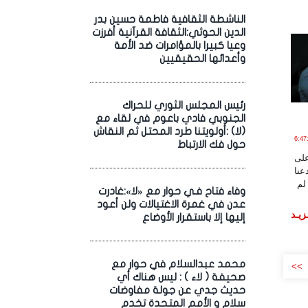
الناشطة الثقافية فاطمة حسين بدر
الدين الحوثي:الثقافة القرآنية أفرزت
وعيا كبيرا بالمؤامرات ضد الأمة
وأعدائها الحقيقيين
رئيس المجلس الثوري للحراك
الجنوبي فادي باعوم في لقاء مع
(لا) :أولويتنا طرد المحتل ثم النقاش
اير , 2020 الساعة 6:47:55
حول فك الارتباط
على
عنا
لم
وفاء فتاح فـي حوار مع «لا»:غادرت
عدن في غمرة الاغتيالات ولن أعود
زيـد
إليها إلا باستقرار الأوضاع
محمد عبدالسلام في حوار مع
>>
صحيفة ( لاء ) : ليس هناك أي
حديث جدي عن جولة مفاوضات
سلام و الأمم المتحدة تخدم