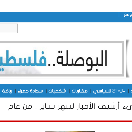
|
وقع
|
|
|
|
|
|
«لا» 21 السياسي
مقـاربات
شخصيات
سجادة حمراء
رياضة
ء أرشيف الأخبار لشهر يـنـاير , من عام