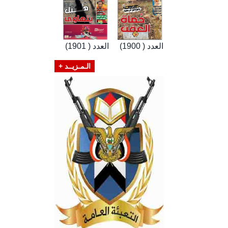
العدد ( 1900)
العدد ( 1901)
الـمـزيــد +