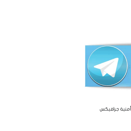
منية جرافيكس