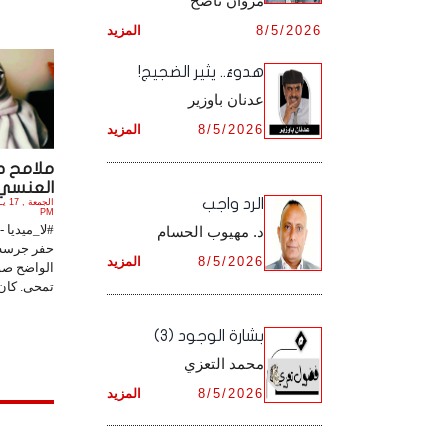
مروان ناصح
أرشيف شهر ديـسـمـبـر ,
8/5/2026
المزيد
أرشيف شهر نـوفـمـبـر ,
هدوءٌ.. يثير الضجيج!
أرشيف شهر ديـسـمـبـر ,
عدنان باوزير
8/5/2026
المزيد
ملامح ص
العنسي.. 
الرد واجب
PM
#لا_ميديا 
د. مهيوب الحسام
حفر جرسه 
8/5/2026
المزيد
الواضح صو
تمحى. كان 
بشارة الوجود (3)
محمد التعزي
8/5/2026
المزيد