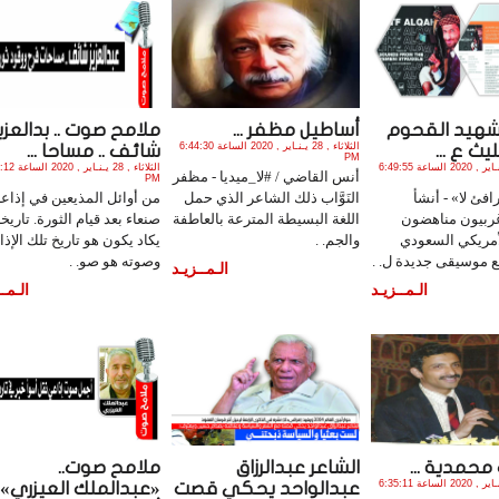
لشهيد القحوم
أساطيل مظفر ...
ملامح صوت .. بدالعزي
الثلاثاء , 28 يـنـاير , 2020 الساعة 6:44:30
ليث ع ...
شائف .. مساحا ...
PM
الثلاثاء , 28 يـنـاير , 2020 الساعة 6:49:55
الثلاثاء , 28 يـنـا
أنس القاضي / #لا_ميديا - مظفر
PM
فئ لا» - أنشأ
النَوَّاب ذلك الشاعر الذي حمل
من أوائل المذيعين في إذاعة
ربيون مناهضون
اللغة البسيطة المترعة بالعاطفة
صنعاء بعد قيام الثورة. تاريخ
أمريكي السعودي
والجم. .
يكاد يكون هو تاريخ تلك الإذا
ع موسيقى جديدة ل. .
وصوته هو صو. .
الـمــزيـد
الـمــزيـد
الـمــ
محمدية ...
الشاعر عبدالرزاق
ملامح صوت..
الثلاثاء , 28 يـنـاير , 2020 الساعة 6:35:11
عبدالواحد يحكي قصت
«عبدالملك العيزري»