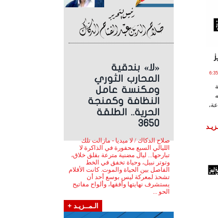
ز
«لا» بندقية
ير , 2020 الساعة 6:35:12
المحارب الثوري
ومكنسة عامل
ه
النظافة وكمنجة
عة،
الحرية.. الطلقة
3650
زيـد
صلاح الدكاك / لا ميديا - مازالت تلك
الليالي السبع محفورة في الذاكرة لا
تبارحها... ليال مضنية مترعة بقلق خلاق،
وتوتر نبيل، وحياة تخفق في الخط
الفاصل بين الحياة والموت. كانت الأقلام
تشحذ لمعركة ليس بوسع أحد أن
يستشرف نهايتها وأفقها، وألواح مفاتيح
الحو ...
الـمــزيـد +