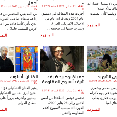
...
أجمل ...
ي / لا ميديا - فضاءات
الثلاثاء , 21 يـنـاير , 2020 الساعة 6:27:22
الثلاثاء , 21 يـنـا
اكَ ملأى صدىً
PM
PM
ً ودِفئــا كأن الصمت
أجريت هذه المقابلة في دمشق
من المذيعين المخضرمين ف
عام 2004 وبعد قرابة عام من
إذاعة صنعاء. صاحب الصوت
الاحتلال الامريكي للعراق
الذي يأتي كأنما قادم من أع
الـمــزيـد
ونشرت حينها في صحيفة . .
الأرض اليمنية، حاملا . .
الـمــزيـد
الـمــ
 الشهيد ...
جميلة بوحيرد ضيف
الفنـان.. أسلوب ...
الثلاثاء , 21 يـنـاير , 2020 الساعة 6:09:52
الثلاثاء , 21 يـنـا
شرف أسبوع المقاومة
PM
...
ر من نظمي وشعري
يعتبر الفنان التشكيلي فؤاد
الثلاثاء , 21 يـنـاير , 2020 الساعة 6:07:44
شهيد في يوم ذكراه
الفتيح أبرز الفنانين التشكيلي
PM
 يوحيه فكري بقلب
تحتضن تونس، انطلاقا من أمس
اليمنيين وأكثرهم بروزاً على
اق لقيا. .
الاثنين وإلى 26 يناير 2020،
النطاق الدولي. .
الدورة التأسيسية لأسبوع أفلام
الـمــزيـد
الـمــ
المقاومة والتحر. .