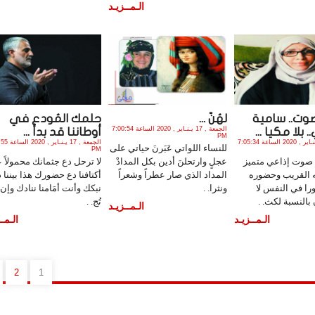
الـمــزيـد
وت.. سامية
لهُنّ ...
حلمك المُودع في
الجمعة , 17 يـنـاير , 2020 الساعة 7:00:54
بلا مكيا ...
أوطاننا قد بدأ ...
PM
الجمعة , 17 يـنـاير , 2020 الساعة 7:05:34
الجمعة , 17 يـنـ
للنساء اللواتي عَبَرنَ حياتي على
PM
- صوت إذاعي متميز
عجلٍ وارتحلنَ أدين بكل المدادْ
لا ترحل دع جثمانك محمولاً 
القريب وحضوره
المداد الذي صار عطراً وشعراً
أكتافنا دع حضورك هذا بيننا د
را في النفس لا
ونثرا. .
نبكك وأنت أمَامنا ننادك وإن 
بالنسبة لكث. .
تُج. .
الـمــزيـد
الـمــزيـد
الـمــ
2
1