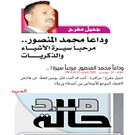
وداعاً محمد المنصور.. مرحباً سيرة ا ...
الثلاثاء , 24 نـوفـمـبـر , 2020 الساعة 6:41:37 PM
جميل مفرح / مرافىء - كنت قد كتبت قبل يومين فقط، عن هاجس
الافتقاد الموجع للأشخاص من أصدقاء وزملاء . .
الـمــزيـد