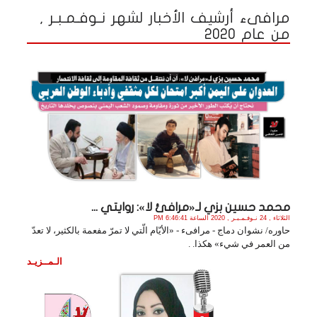
مرافىء أرشيف الأخبار لشهر نـوفـمـبـر ,
من عام 2020
محمد حسين بزي لـ«مرافئ لا»: روايتي ...
الثلاثاء , 24 نـوفـمـبـر , 2020 الساعة 6:46:41 PM
حاوره/ نشوان دماج - مرافىء - «الأيّام الّتي لا تمرّ مفعمة بالكثير، لا تعدّ
من العمر في شيء» هكذا. .
الـمــزيـد