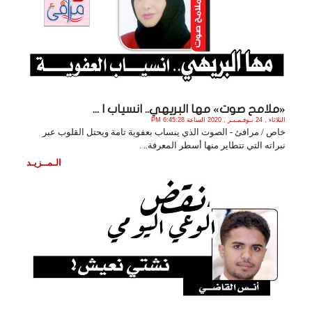
«ملامح صوت» مها البريهي.. انسياب ا ...
الثلاثاء , 24 نـوفـمـبـر , 2020 الساعة 6:45:28 PM
خاص / مرافئ - الصوت الذي ينساب بعفوية تامة ويحتل القلوب عبر
نبراته التي تتطاير منها أسطر المعرفة.. .
الـمــزيـد