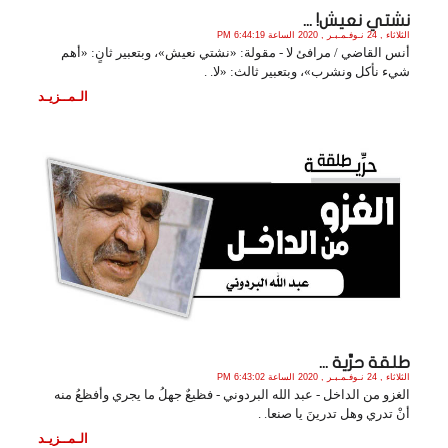
نشتي نعيش! ...
الثلاثاء , 24 نـوفـمـبـر , 2020 الساعة 6:44:19 PM
أنس القاضي / مرافئ لا - مقولة: «نشتي نعيش»، وبتعبير ثانٍ: «أهم
شيء نأكل ونشرب»، وبتعبير ثالث: «لا. .
الـمــزيـد
طلقة حرِّية ...
الثلاثاء , 24 نـوفـمـبـر , 2020 الساعة 6:43:02 PM
الغزو من الداخل - عبد الله البردوني - فظيعٌ جهلُ ما يجري وأفظعُ منه
أنْ تدري وهل تدرينَ يا صنعا. .
الـمــزيـد