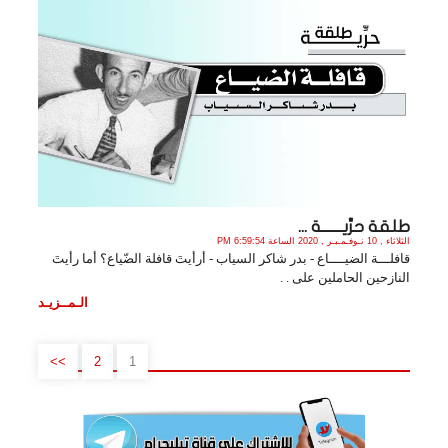
طلقة حرِّيـــــــة ...
الثلاثاء , 10 نـوفـمـبـر , 2020 الساعة 6:59:54 PM
قافلـــة الضيــــاع - بدر شاكر السياب - أرأيتَ قافلة الضّياع؟ أما رأيتَ
النازحين الحاملين على . .
الـمــزيـد
>>
2
1