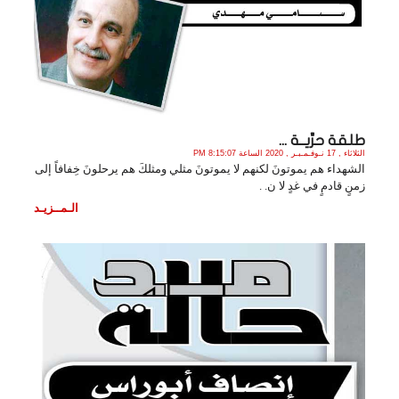
طلقة حرِّيــة ...
الثلاثاء , 17 نـوفـمـبـر , 2020 الساعة 8:15:07 PM
الشهداء هم يموتونَ لكنهم لا يموتونَ مثلي ومثلكَ هم يرحلونَ خِفافاً إلى
زمنٍ قادمٍ في غدٍ لا ن. .
الـمــزيـد