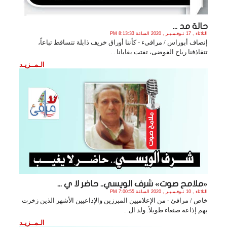
حالة مد ...
الثلاثاء , 17 نـوفـمـبـر , 2020 الساعة 8:13:33 PM
إنصاف أبوراس / مرافىء - كأننا أوراق خريف ذابلة تتساقط تباعاً،
تتقاذفنا رياح الفوضى، تفتت بقايانا . .
الـمــزيـد
«ملامح صوت» شرف الويسي.. حاضر لا ي ...
الثلاثاء , 10 نـوفـمـبـر , 2020 الساعة 7:00:55 PM
خاص / مرافئ - من الإعلاميين المبرزين والإذاعيين الأشهر الذين زخرت
بهم إذاعة صنعاء طويلاً. ولد ال. .
الـمــزيـد