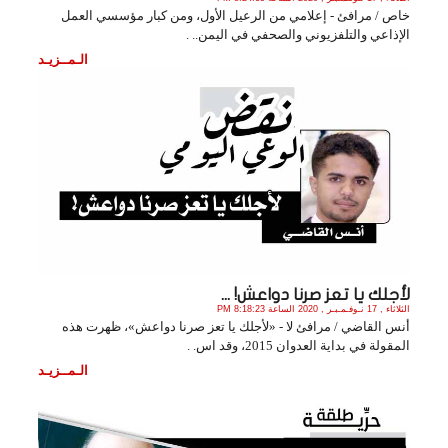
خاص / مرافئ - إعلامي من الرعيل الأول، ومن كبار مؤسسي العمل
الإذاعي والتلفزيوني والصحفي في اليمن.. .
الـمــزيـد
لأجلك يا تعز صرنا دواعش! ...
الثلاثاء , 17 نـوفـمـبـر , 2020 الساعة 8:18:23 PM
أنس القاضي / مرافئ لا - «لأجلك يا تعز صرنا دواعش»، ظهرت هذه
المقولة في بداية العدوان 2015، وقد اس. .
الـمــزيـد