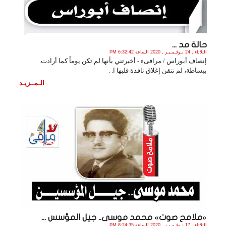
حالة مد ...
الثلاثاء , 24 نـوفـمـبـر , 2020 الساعة 6:32:42 PM
إنصاف أبوراس / مرافىء - أخبرتني بأنها لم تكن يوماً كما أرادت.
ببساطة، لم تتقن إغلاق نافذة قلبها ا. .
الـمــزيـد
«ملامح صوت» محمد موسى.. جيل المؤسس ...
الثلاثاء , 17 نـوفـمـبـر , 2020 الساعة 8:24:35 PM