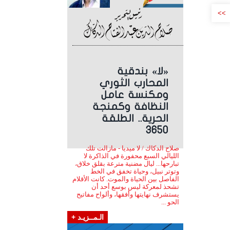
>>
«لا» بندقية
المحارب الثوري
ومكنسة عامل
النظافة وكمنجة
الحرية.. الطلقة
3650
صلاح الدكاك / لا ميديا - مازالت تلك
الليالي السبع محفورة في الذاكرة لا
تبارحها... ليال مضنية مترعة بقلق خلاق،
وتوتر نبيل، وحياة تخفق في الخط
الفاصل بين الحياة والموت. كانت الأقلام
تشحذ لمعركة ليس بوسع أحد أن
يستشرف نهايتها وأفقها، وألواح مفاتيح
الحو ...
الـمــزيـد +