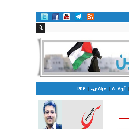
|
|
|
أروقـــة
مرافىء
PDF