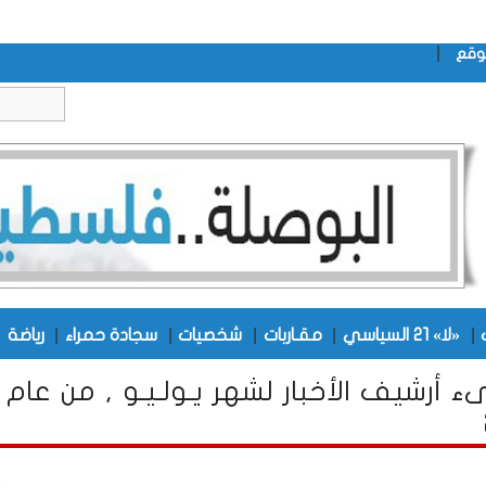
|
وقع
|
|
|
|
|
|
«لا» 21 السياسي
مقـاربات
شخصيات
سجادة حمراء
رياضة
ء أرشيف الأخبار لشهر يـولـيـو , من عام