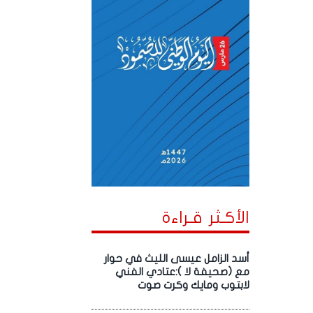
الأكـثر قـراءة
أسد الزامل عيسى الليث في حوار
مع (صحيفة لا ):عتادي الفني
لابتوب ومايك وكرت صوت