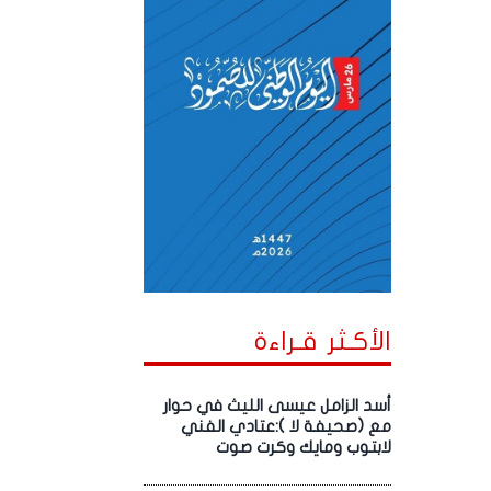
الأكـثر قـراءة
أسد الزامل عيسى الليث في حوار
مع (صحيفة لا ):عتادي الفني
لابتوب ومايك وكرت صوت