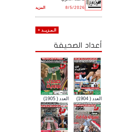
8/5/2026
المزيد
الـمـزيــد +
أعداد الصحيفة
العدد ( 1904)
العدد ( 1905)