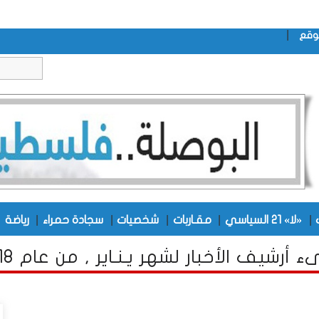
|
وقع
|
|
|
|
|
|
«لا» 21 السياسي
مقـاربات
شخصيات
سجادة حمراء
رياضة
 أرشيف الأخبار لشهر يـنـاير , من عام 2018