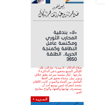
«لا» بندقية
المحارب الثوري
ومكنسة عامل
النظافة وكمنجة
الحرية.. الطلقة
3650
صلاح الدكاك / لا ميديا - مازالت تلك
الليالي السبع محفورة في الذاكرة لا
تبارحها... ليال مضنية مترعة بقلق خلاق،
وتوتر نبيل، وحياة تخفق في الخط
الفاصل بين الحياة والموت. كانت الأقلام
تشحذ لمعركة ليس بوسع أحد أن
يستشرف نهايتها وأفقها، وألواح مفاتيح
الحو ...
الـمــزيـد +