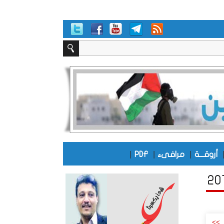
|
|
|
أروقـــة
مرافىء
PDF
>>