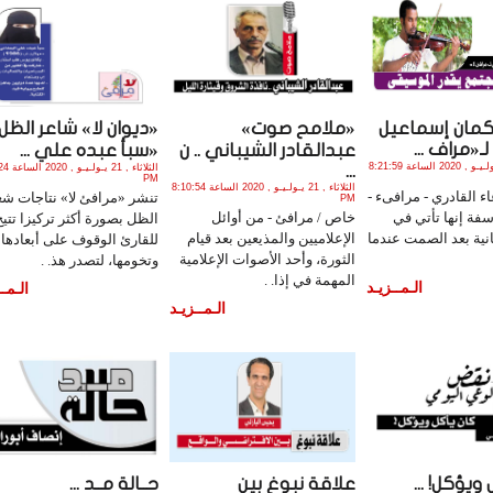
كمان إسماعيل
«ملامح صوت»
«ديوان لا» شاعر الظل
ـ«مراف ...
عبدالقادر الشيباني .. ن
«سبأ عبده علي ...
الثلاثاء , 21 يـولـيـو , 2020 الساعة 8:21:59
...
الثلاثاء , 1
PM
الثلاثاء , 21 يـولـيـو , 2020 الساعة 8:10:54
اء القادري - مرافىء -
تنشر «مرافئ لا» نتاجات شع
PM
سفة إنها تأتي في
خاص / مرافئ - من أوائل
الظل بصورة أكثر تركيزا تتيح
ثانية بعد الصمت عندما
الإعلاميين والمذيعين بعد قيام
للقارئ الوقوف على أبعادها
الثورة، وأحد الأصوات الإعلامية
وتخومها، لتصدر هذ. .
المهمة في إذا. .
الـمــزيـد
الـمــ
الـمــزيـد
ويؤكل! ...
علاقة نبوغ بين
حــالة مــد ...