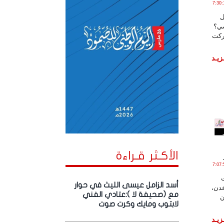
2 يـولـيـو , 2020 الساعة 7:30:17
ل
ضي؟
ركت
زيـد
الأكـثر قـراءة
1 يـولـيـو , 2020 الساعة 7:07:55
أسد الزامل عيسى الليث في حوار
عدن،
مع (صحيفة لا ):عتادي الفني
ن
لابتوب ومايك وكرت صوت
زيـد