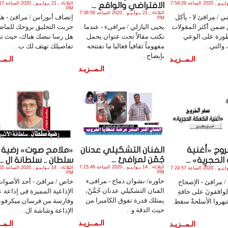
الثلاثاء , 21 يـولـيـو , 2020 الساعة 7:54:29
الثلاثاء , 1
الافتراضي والواقع ...
PM
الثلاثاء , 21 يـولـيـو , 2020 الساعة 7:38:56
 / مرافئ لا - يأكل
إنصاف أبوراس / مرافئ - ه
PM
 ضمن أكثر المقولات
يحيى اليازلي / مرافىء - عندما
جربت التحليق بروحك للما
طورة على الوعي
نكتب مقالاً تحت عنوان يحمل
هل رسا نبضك هناك، حيث ت
والتي. .
مفهوماً ثقافياً فغالبا ما نفتتحه
تفاصيلك تهتف لك ب. .
بإيضاح . .
الـمــزيـد
الـمــ
الـمــزيـد
روج «أغنية
الفنان التشكيلي عدنان
«ملامح صوت» رضية
جُمّن لمرافئ ...
لحجرِية» ...
سلطان .. سلطانة ال ...
الثلاثاء , 14 يـولـيـو , 2020 الساعة 7:15:46
الثلاثاء , 4
الثلاثاء , 21 يـولـيـو , 2020 الساعة 7:24:57
PM
PM
حاوره/ نشوان دماج - مرافىء
خاص / مرافئ - أحد الأصوات
/ مرافئ - الإصحاح
الفنان التشكيلي عدنان جُمَّنْ،
الإذاعية المميزة في إذاعة 
الواقفونَ على حافةِ
يمتلك قدرة تفوق الكاميرا من
وفارسة من فرسان ميكرفو
شهروا الأسلحةْ سقط
حيث الدقة و. .
الإذاعة وشاشة ال. .
الـمــزيـد
الـمــ
الـمــزيـد