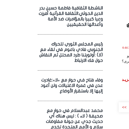
الناشطة الثقافية فاطمة حسين بدر
الدين الحوثي:الثقافة القرآنية أفرزت
وعيا كبيرا بالمؤامرات ضد الأمة
وأعدائها الحقيقيين
رئيس المجلس الثوري للحراك
1 يـولـيـو , 2020 الساعة 6:44:32
الجنوبي فادي باعوم في لقاء مع
(لا) :أولويتنا طرد المحتل ثم النقاش
و
حول فك الارتباط
قرى؟
زيـد
وفاء فتاح فـي حوار مع «لا»:غادرت
عدن في غمرة الاغتيالات ولن أعود
إليها إلا باستقرار الأوضاع
>>
محمد عبدالسلام في حوار مع
صحيفة ( لاء ) : ليس هناك أي
حديث جدي عن جولة مفاوضات
سلام و الأمم المتحدة تخدم