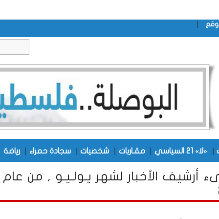
|
وقع
|
|
|
|
|
|
«لا» 21 السياسي
مقـاربات
شخصيات
سجادة حمراء
رياضة
ء أرشيف الأخبار لشهر يـولـيـو , من عام