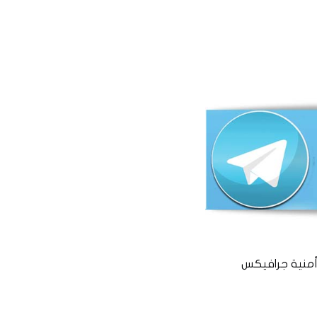
منية جرافيكس