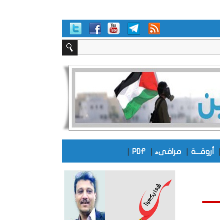
|
|
|
أروقـــة
مرافىء
PDF