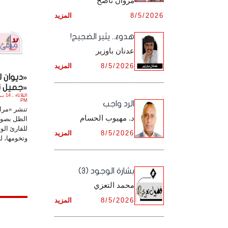
مروان ناصح
أرشيف شهر ديـسـمـبـر ,
8/5/2026
المزيد
أرشيف شهر نـوفـمـبـر ,
هدوءٌ.. يثير الضجيج!
أرشيف شهر ديـسـمـبـر ,
عدنان باوزير
8/5/2026
المزيد
«ديوان ل
«جميل نا
PM
الرد واجب
تنشر «مراف
د. مهيوب الحسام
الظل بصورة
للقارئ الو
8/5/2026
المزيد
وتخومها، لت
بشارة الوجود (3)
محمد التعزي
8/5/2026
المزيد