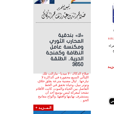
«لا» بندقية
2 يـولـيـو , 2020 الساعة 8:05:24
المحارب الثوري
راء
ومكنسة عامل
النظافة وكمنجة
الحرية.. الطلقة
3650
زيـد
صلاح الدكاك / لا ميديا - مازالت تلك
الليالي السبع محفورة في الذاكرة لا
تبارحها... ليال مضنية مترعة بقلق خلاق،
وتوتر نبيل، وحياة تخفق في الخط
الفاصل بين الحياة والموت. كانت الأقلام
تشحذ لمعركة ليس بوسع أحد أن
يستشرف نهايتها وأفقها، وألواح مفاتيح
الحو ...
الـمــزيـد +