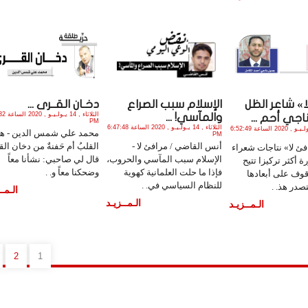
ا» شاعر الظل
الإسلام سبب الصراع
دخـان القــرى ...
الثلاثاء , 4
والمآسي! ...
جي أحم ...
PM
الثلاثاء , 14 يـولـيـو , 2020 الساعة 6:47:48
الثلاثاء , 14 يـولـيـو , 2020 الساعة 6:52:49
محمد علي شمس الدين - ه
PM
أنس القاضي / مرافئ لا -
القلبُ أم حَفنةٌ من دخان ال
ئ لا» نتاجات شعراء
الإسلام سبب المآسي والحروب،
قال لي صاحبي: نشأنا معاً
 أكثر تركيزا تتيح
فإذا ما حلت العلمانية كهوية
وضحكنا معاً و. .
قوف على أبعادها
للنظام السياسي في. .
صدر هذ. .
الـمــ
الـمــزيـد
الـمــزيـد
2
1