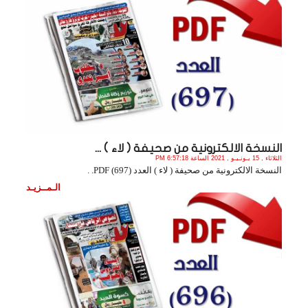
النسخة الالكترونية من صحيفة ( لاء ) ...
الثلاثاء , 15 يـونـيـو , 2021 الساعة 6:57:18 PM
النسخة الالكترونية من صحيفة ( لاء ) العدد (697) PDF. .
الـمــزيـد