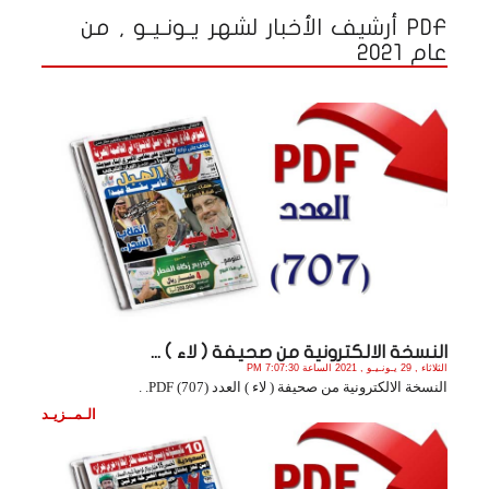
PDF أرشيف الأخبار لشهر يـونـيـو , من
عام 2021
النسخة الالكترونية من صحيفة ( لاء ) ...
الثلاثاء , 29 يـونـيـو , 2021 الساعة 7:07:30 PM
النسخة الالكترونية من صحيفة ( لاء ) العدد (707) PDF. .
الـمــزيـد