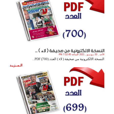
النسخة الالكترونية من صحيفة ( لاء ) ...
الأحد , 20 يـونـيـو , 2021 الساعة 7:12:45 PM
النسخة الالكترونية من صحيفة ( لاء ) العدد (700) PDF. .
الـمــزيـد