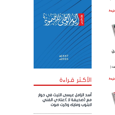
زيـد
ن
ة (
زيـد
الأكـثر قـراءة
أسد الزامل عيسى الليث في حوار
مع (صحيفة لا ):عتادي الفني
لابتوب ومايك وكرت صوت