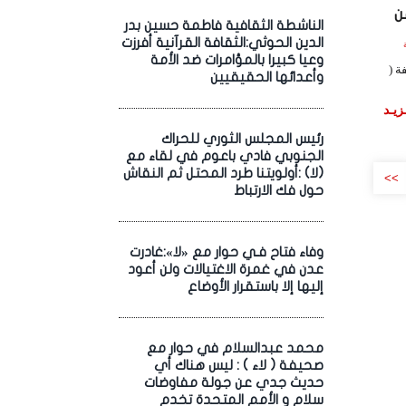
ن
الناشطة الثقافية فاطمة حسين بدر
الدين الحوثي:الثقافة القرآنية أفرزت
اعة
وعيا كبيرا بالمؤامرات ضد الأمة
ة (
وأعدائها الحقيقيين
زيـد
رئيس المجلس الثوري للحراك
الجنوبي فادي باعوم في لقاء مع
(لا) :أولويتنا طرد المحتل ثم النقاش
>>
حول فك الارتباط
وفاء فتاح فـي حوار مع «لا»:غادرت
عدن في غمرة الاغتيالات ولن أعود
إليها إلا باستقرار الأوضاع
محمد عبدالسلام في حوار مع
صحيفة ( لاء ) : ليس هناك أي
حديث جدي عن جولة مفاوضات
سلام و الأمم المتحدة تخدم