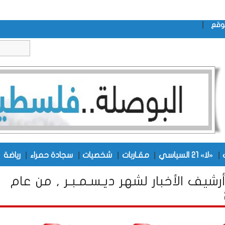
|
وقع
|
|
|
|
|
|
«لا» 21 السياسي
مقـاربات
شخصيات
سجادة حمراء
رياضة
PD أرشيف الأخبار لشهر ديـسـمـبـر , من عام