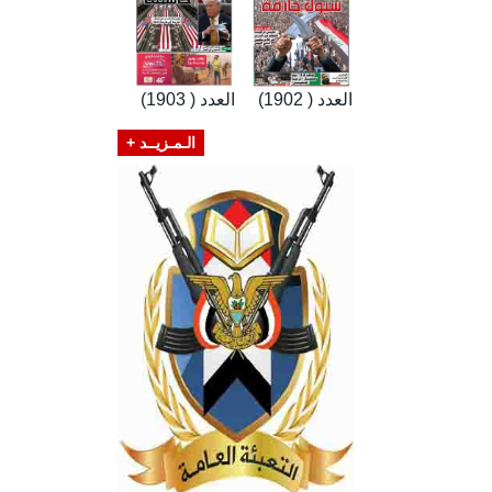
العدد ( 1902)
العدد ( 1903)
الـمـزيــد +