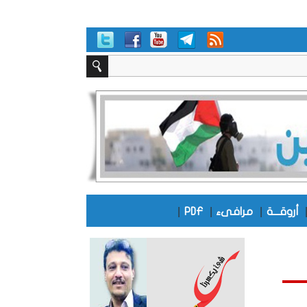
|
|
|
أروقـــة
مرافىء
PDF