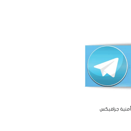
منية جرافيكس