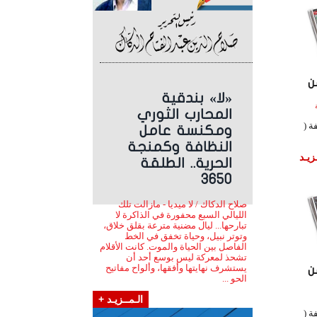
ن
«لا» بندقية
اعة
المحارب الثوري
ة (
ومكنسة عامل
النظافة وكمنجة
زيـد
الحرية.. الطلقة
3650
صلاح الدكاك / لا ميديا - مازالت تلك
الليالي السبع محفورة في الذاكرة لا
تبارحها... ليال مضنية مترعة بقلق خلاق،
وتوتر نبيل، وحياة تخفق في الخط
الفاصل بين الحياة والموت. كانت الأقلام
تشحذ لمعركة ليس بوسع أحد أن
يستشرف نهايتها وأفقها، وألواح مفاتيح
ن
الحو ...
الـمــزيـد +
ة (