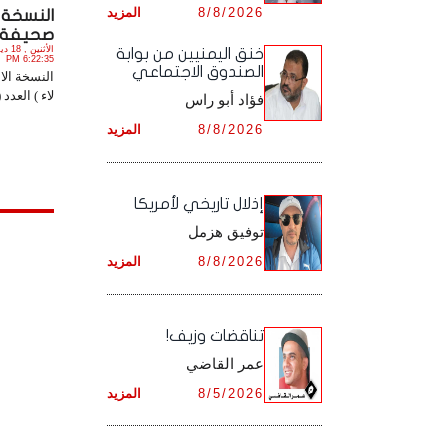
8/8/2026
المزيد
النسخة ا
أرشيف شهر ديـسـمـبـر ,
أرشيف شهر نـوفـمـبـر ,
صحيفة ( ل
خنق اليمنيين من بوابة
6:22:35 PM
الصندوق الاجتماعي
أرشيف شهر ديـسـمـبـر ,
النسخة الا
لاء ) العدد (1287) PDF. 
فؤاد أبو راس
8/8/2026
المزيد
إذلال تاريخي لأمريكا
توفيق هزمل
8/8/2026
المزيد
تناقضات وزيف!
عمر القاضي
8/5/2026
المزيد