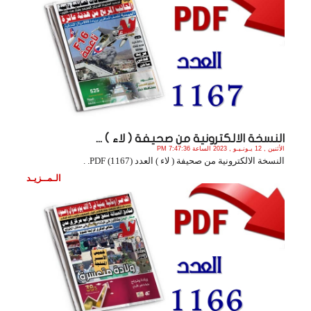
النسخة الالكترونية من صحيفة ( لاء ) ...
الأثنين , 12 يـونـيـو , 2023 الساعة 7:47:36 PM
النسخة الالكترونية من صحيفة ( لاء ) العدد (1167) PDF. .
الـمــزيـد