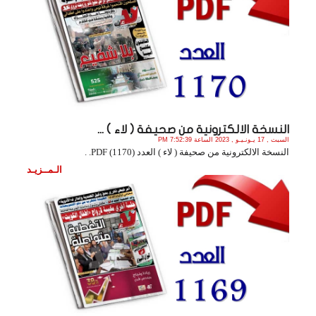
النسخة الالكترونية من صحيفة ( لاء ) ...
السبت , 17 يـونـيـو , 2023 الساعة 7:52:39 PM
النسخة الالكترونية من صحيفة ( لاء ) العدد (1170) PDF. .
الـمــزيـد