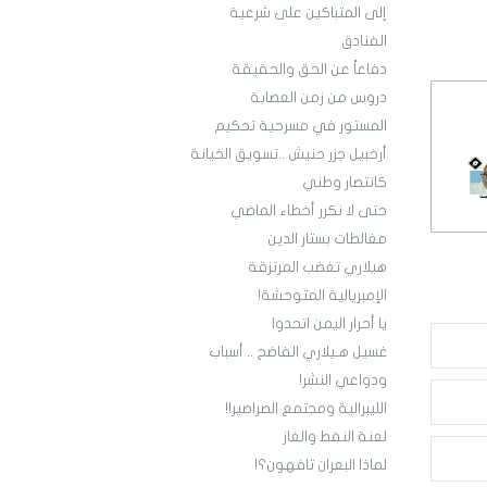
إلى المتباكين على شرعية
الفنادق
دفاعاً عن الحق والحقيقة
دروس من زمن العصابة
المستور في مسرحية تحكيم
أرخبيل جزر حنيش ..تسويق الخيانة
كانتصار وطني
حتى لا نكرر أخطاء الماضي
مغالطات بستار الدين
هيلاري تغضب المرتزقة
الإمبريالية المتوحشة!
يا أحرار اليمن اتحدوا
غسيل هـيلاري الفاضح .. أسباب
ودواعي النشر!
الليبرالية ومجتمع الصراصير!!
لعنة النفط والغاز
لماذا البعران تافهون؟!