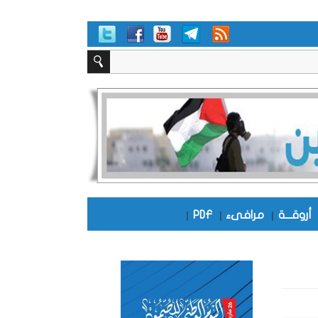
أروقـــة
|
مرافىء
|
PDF
|