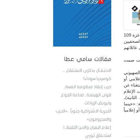
وفضحت زيف ادعاءاتها السابقة، فلقد بلغ عدد الصحفيين والإعلاميين الذين قُتلوا في حرب غزة 109
الصحفيين
عائلاتهم
مقالات سامي عطا
متت صمت
الاحتفـال بذكرى الاستقلال ...
لصهيوني
لامي أو
كوميديا سوداء!
تغناء عن
حرب إنقاذ منظومة الفساد
 الإعلام
قوى الهيمنة.. صناعة الجوع
الثانية)،
وترويض الإرادات
: «حينما
إعلامياً
التجربة الاشتراكية جنوباً ..«الحزب
والمحرومون»
إعلام البعران والابن اللقيط..!
استحقاق ثوري