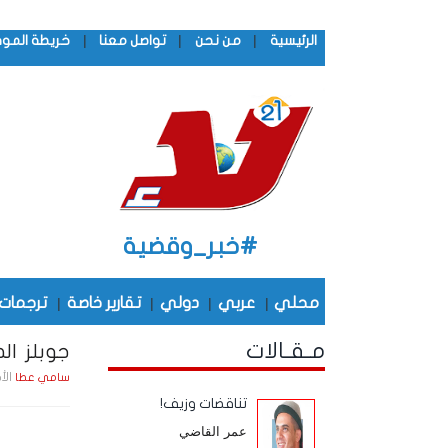
|
|
|
الرئيسية
من نحن
تواصل معنا
خريطة المو
#خبر_وقضية
محلي
|
عربي
|
دولي
|
تقارير خاصة
|
ترجمات
مـقـالات
جوبلز ال
الأحد , 14 يـنـاير 
سامي عطا
تناقضات وزيف!
عمر القاضي