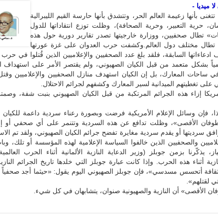
 ميديا -
تغنى بأنها زعيمة العالم الحر، وتتشدق بأنها حارسة القيم الليبرالية
ان، حرية التعبير، وحرية الصحافة)، وظلت توزع انتقاداتها للدول
ات» تطال صحفيين، ووزارة خارجيتها تصدر تقارير دورية حول هذه
» تطال مختلف دول العالم.وكشفت حرب العدوان على غزة عورتها
امياً بشكل متعمد من قبل الكيان الصهيوني، ولم يقتصر الأمر على استهداف 
في ساحات المعارك، بل إن الكيان استهدف منازل الصحفيين والإعلاميين وقتل 
 على تغطيتهم الميدانية لسير المعارك وكشفهم لجرائم الاحتلال.
ريكا إزاء هذه الجرائم المرتكبة من قبل الكيان الصهيوني بنبت شفة، وص
ا، فإن وسائل الإعلام الأمريكية فرضت وبصورة رعناء سردية داعمة للكيان ا
طوفان الأقصى»، وظلت تدافع عن هذه السردية وتتنمر على أي صحفي أو إع
فق سرديتها أو يقدم سردية مغايرة تفضح جرائم الكيان الصهيوني، ولقد تم الاس
اميين والصحفيين الذين خالفوا السياسة الإعلامية لهذه المؤسسة أو تلك، وبات
ياز، يذكّرنا بزمن جوبلز (وزير الدعاية النازية الألمانية أثناء الحرب العالمية 
ازية أثناء هذه الحرب. وإذا كانت عبارة جوبلز التي خلدها تاريخ الجرائم النازية
افة أتحسس مسدسي»، فإن جوبلز الصهيوني اليوم يقول: «حيثما أجد صحفياً أو 
ي لقتلهم».
ان الأقصى» أن النازية والصهيونية صنوان، يتشابهان في كل شيء.