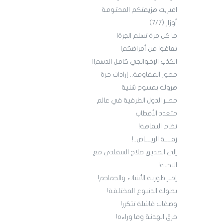
اقتربت هزيمتكم المحتومة
أوزار (7/7)
ما كل مرة تسلم الجرة!
تعافوا من أمراضكم!
الكذب الإخوانجي كامل الدسم!!
محور المقاومة.. إرادات حرة
هرولة بمسوح سُنية
مصير الدول الطرفية في عالم
متعدد الأقطاب
نظام التفاهة!
زفــــة الريــــاض..!
إلى الصديق صلاح السقلدي مع
التحية!
إمبراطورية الأشلاء والجماجم!
بطولة الدنبوع المختلقة!
وصفات فاشلة تتكرر!
خرق الهدنة وما وراءه!