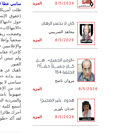
8/5/2026
المزيد
سامي عطا / لا
ظلت أمريكا ت
(حقوق الإنس
حول «انتهاك
كي لا نخسر الرهان
«الانتهاكات
مجاهد الصريمي
صحفياً وإعل
8/5/2026
المزيد
والإعلاميين 
كإجراء عقابي
ولم تنبس أم
«الزمن الجميل».. هـــل
القبور.
كـــان جميــــلاً حقـــاً؟!
ناهيك عن هذ
الحلقة 154
منذ بداية «
مروان ناصح
سياسي لا يوا
عدد من الإعل
8/5/2026
المزيد
صهيونياً بامت
والسردية الن
هدوءٌ.. يثير الضجيج!
أسمع كلمة ثق
عدنان باوزير
أحرك طائرات
8/5/2026
المزيد
لقد أكد «طوف