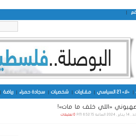
|
قع
|
«لا» 21 السياسي
|
مقـاربات
|
شخصيات
|
سجادة حمراء
|
رياضة
|
صهيوني «اللي خلف ما مات»!
, 2024 الساعة 6:52:15 PM
0 تعليقات