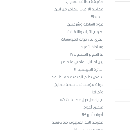
حقيقة تحالف العدوان
مملكة الإرهاب تتخلص من ابنها
اللقيط!!
قوة السلطة وشرعيتها
لصوص التراث والثقافة!
الفرق بين دولة المؤسسات
وسلطة الأفراد
ما التنوير المطلوب؟!
بين احتلال الماضي والحاضـر
الدائرة الجهنمية..!!
تناقض نظام الهيمنة مع أطرافه!!
دولة مؤسسات لا سلطة مطابخ
وأفراد!
لن ينعدل ذيل عصابة «7/7»
منطق أعوج!
أدوات أمريكا!
معركة البلد المنهوب ضد ناهبيه