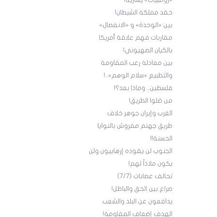
«زومبيات» يسارية!
حقد مملكة الشيطان!
بين «الوحدة» و «الانفصال»
مقاربات فهم علاقة أمريكا
بالكيان الصهيوني!
بين معادلة رعب المقاومة
والتطبيع «سلام الوهم»..!
فلسطين.. وماذا بعد؟!
من ضلوا الطريق!
الغرب وإيران جوهر خلاف
طريق جهنم مفروش بالنوايا
الحسنة!!
الجنوب لن يقوده إرهابيون ولن
يكون ملاذاً لهم!
تحالف عصابات (7/7)
صراع بين الحق والباطل!
يدافعون عن البلد والشعب
الهدف إضعاف المقاومة!