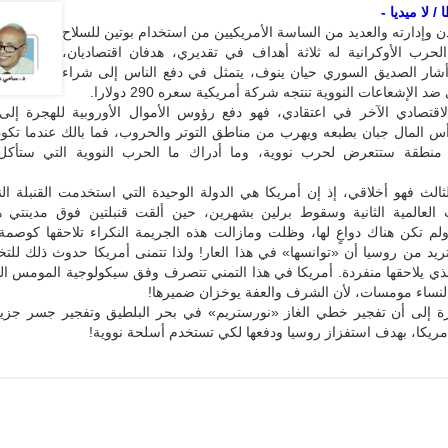
 لا ميديا -
ن وإدارته والعديد من الساسة الأمريكيين من استخدام بوتين للسلاح
لحرب الأوكرانية له ثلاثة أهداف في تقديري، هدفان اقتصاديان،
أشار الصديق السوري حيان ينوف، يتمثل في دفع الناس إلى شراء
 الإشعاعات النووية تنتجه شركة أمريكية سعره 290 دولارا.
لاقتصادي الآخر في اعتقادي، فهو دفع رؤوس الأموال الأوروبية للهجرة إلى 
أس المال جبان بطبعه ويهرب من مناطق التوتر والحروب، فما بالك عندما تك
 منطقة ستتعرض لحرب نووية، وما أدراك ما الحرب النووية التي ستأكل
ثالث فهو أخلاقي، إذ إن أمريكا هي الدولة الوحيدة التي استخدمت القنبلة الن
ب العالمية الثانية وسقوط برلين بشهرين، حين ألقت قنبلتين فوق مدينتي ه
ولم تكن هناك دواعٍ لها، وظلت ومازالت هذه الجريمة النكراء تلاحقها كوصم
 تريد من روسيا أن «توانسها» في هذا العار! ولذا تتمنى أمريكا حدوث ذلك لل
لذي يلاحقها منفردة. أمريكا في هذا التمني تتصرف وفق سيكولوجية المومس ال
لنساء مومسات، لأن الشرف والعفة يوخزان ضميرها!
رة إلى أن تفجير خطي الغاز «نورستريم» في بحر البلطيق وتفجير جسر جزير
ريكا، بهدف استفزاز روسيا ودفعها لكي تستخدم أسلحة نووية!