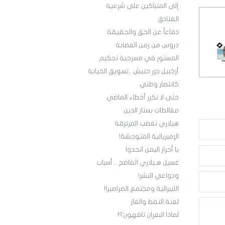
إلى المتباكين على شرعية
الفنادق
دفاعاً عن الحق والحقيقة
دروس من زمن العصابة
المستور في مسرحية تحكيم
أرخبيل جزر حنيش ..تسويق الخيانة
كانتصار وطني
حتى لا نكرر أخطاء الماضي
مغالطات بستار الدين
هيلاري تغضب المرتزقة
الإمبريالية المتوحشة!
يا أحرار اليمن اتحدوا
غسيل هـيلاري الفاضح .. أسباب
ودواعي النشر!
الليبرالية ومجتمع الصراصير!!
لعنة النفط والغاز
لماذا البعران تافهون؟!