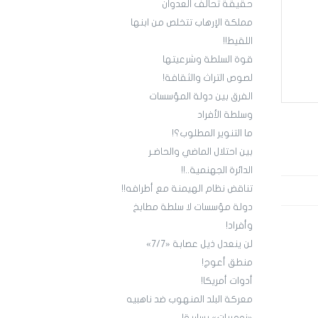
حقيقة تحالف العدوان
مملكة الإرهاب تتخلص من ابنها
اللقيط!!
قوة السلطة وشرعيتها
لصوص التراث والثقافة!
الفرق بين دولة المؤسسات
وسلطة الأفراد
ما التنوير المطلوب؟!
بين احتلال الماضي والحاضـر
الدائرة الجهنمية..!!
تناقض نظام الهيمنة مع أطرافه!!
دولة مؤسسات لا سلطة مطابخ
وأفراد!
لن ينعدل ذيل عصابة «7/7»
منطق أعوج!
أدوات أمريكا!
معركة البلد المنهوب ضد ناهبيه