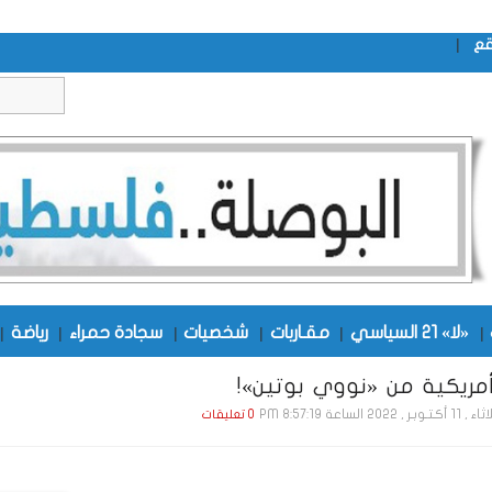
|
قع
|
«لا» 21 السياسي
|
مقـاربات
|
شخصيات
|
سجادة حمراء
|
رياضة
|
ريكية من «نووي بوتين»!
ـوبـر , 2022 الساعة 8:57:19 PM
0 تعليقات