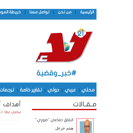
|
|
|
الرئيسية
من نحن
تواصل معنا
خريطة المو
#خبر_وقضية
محلي
|
عربي
|
دولي
|
تقارير خاصة
|
ترجمات
مـقـالات
أهداف أم
الثلاثاء , 11 أكـت
سامي عطا
اتفاق دفاعي "صوري"
هيثم خزعل