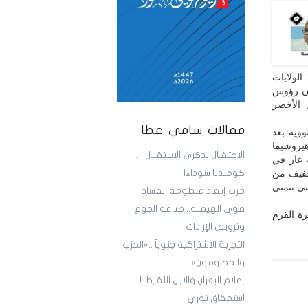
الولايات
ون رؤوس
 الأخضر
مقالات سامي عطا
ووية بعد
يروشيما
الاحتفـال بذكرى الاستقلال ...
ة عار في
تخفيف من
كوميديا سوداء!
تي تتمنى
حرب إنقاذ منظومة الفساد
قوى الهيمنة.. صناعة الجوع
ة القرم
وترويض الإرادات
التجربة الاشتراكية جنوباً ..«الحزب
والمحرومون»
إعلام البعران والابن اللقيط..!
استحقاق ثوري