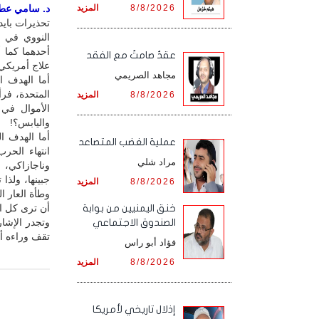
8/8/2026
المزيد
د. سامي عطا /
تحذيرات بايد
النووي في ا
أحدهما كما 
عقدٌ صامتٌ مع الفقد
علاج أمريكي ضد
مجاهد الصريمي
أما الهدف ا
المتحدة، فر
8/8/2026
المزيد
الأموال في
واليابس؟!
أما الهدف ال
‏عملية الغضب المتصاعد
انتهاء الحر
مراد شلي
وناجازاكي، 
جبينها، ولذا
8/8/2026
المزيد
وطأة العار ا
أن ترى كل ا
خنق اليمنيين من بوابة
وتجدر الإشا
الصندوق الاجتماعي
تقف وراءه أم
فؤاد أبو راس
8/8/2026
المزيد
إذلال تاريخي لأمريكا