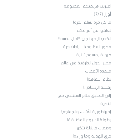
اقتربت هزيمتكم المحتومة
أوزار (7/7)
ما كل مرة تسلم الجرة!
تعافوا من أمراضكم!
الكذب الإخوانجي كامل الدسم!!
محور المقاومة.. إرادات حرة
هرولة بمسوح سُنية
مصير الدول الطرفية في عالم
متعدد الأقطاب
نظام التفاهة!
زفــــة الريــــاض..!
إلى الصديق صلاح السقلدي مع
التحية!
إمبراطورية الأشلاء والجماجم!
بطولة الدنبوع المختلقة!
وصفات فاشلة تتكرر!
خرق الهدنة وما وراءه!