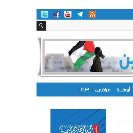
أروقـــة
|
مرافىء
|
PDF
|