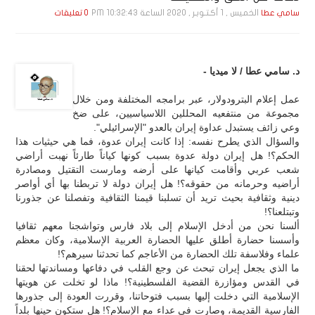
الخميس , 1 أكـتـوبـر , 2020 الساعة 10:32:43 PM
سامي عطا
0 تعليقات
د. سامي عطا / لا ميديا -
عمل إعلام البترودولار، عبر برامجه المختلفة ومن خلال
مجموعة من منتفعيه المحللين اللاسياسيين، على ضخ
وعي زائف يستبدل عداوة إيران بالعدو "الإسرائيلي".
والسؤال الذي يطرح نفسه: إذا كانت إيران عدوة، فما هي حيثيات هذا
الحكم؟! هل إيران دولة عدوة بسبب كونها كياناً طارئاً نهبت أراضي
شعب عربي وأقامت كيانها على أرضه ومارست التقتيل ومصادرة
أراضيه وحرمانه من حقوقه؟! هل إيران دولة لا تربطنا بها أي أواصر
دينية وثقافية بحيث تريد أن تسلبنا قيمنا الثقافية وتفصلنا عن جذورنا
وتبتلعنا؟!
ألسنا نحن من أدخل الإسلام إلى بلاد فارس وتواشجنا معهم ثقافيا
وأسسنا حضارة أطلق عليها الحضارة العربية الإسلامية، وكان معظم
علماء وفلاسفة تلك الحضارة من الأعاجم كما تحدثنا سيرهم؟!
ما الذي يجعل إيران تبحث عن وجع القلب في دفاعها ومساندتها لحقنا
في القدس ومؤازرة القضية الفلسطينية؟! ماذا لو تخلت عن هويتها
الإسلامية التي دخلت إليها بسبب فتوحاتنا، وقررت العودة إلى جذورها
الفارسية القديمة، وصارت في عداء مع الإسلام؟! هل ستكون حينها بلداً