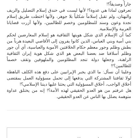
جاراً وصديقاً؟!
تعرفون لماذا هي عدوة؟! لأنها ليست في خندق إسلام التضليل والزيف
والبهتان، ولم تقبل إسلاماً شكلياً بلا جوهر، ولأنها اختطت طريق إسلام
نجدة وعون وسند للمظلومين وخصم للظالمين، ولأنها آزرت قضايانا
العربية والإسلامية.
كما أن الإسلام الذي شكل هويتها الثقافية هو إسلام المعارضين لحكم
بني أمية وبني العباس، الذين كانوا يفرون إلى الأقاصي البعيدة هرباً من
بطش وظلم وجور معظم حكام الخلافتين الأموية والعباسية، أي أن جور
وظلم أسلافنا ضد بعضنا البعض هو الذي شكل هوية إيران الثقافية
الراهنة، وجعلها دولة تنجد المظلومين والملهوفين وتقف خصماً
للظالمين؟!!
وعلينا أن نسأل: ما الذي يجبر الإيرانيين على دفع هذه الكلف الباهظة
لولا ثقافتنا المشتركة التي يدفعها إلى تحمل مسؤولية العمل بمقتضى
أخلاق الواجب، أخلاق المسؤولية التي يحثنا عليها ديننا الإسلامي؟!
هل عرفتم من هو العدو الحقيقي لهذه الأمة؟! إنه من يختلق عداوة
متوهمة يضلل بها الناس عن العدو الحقيقي.