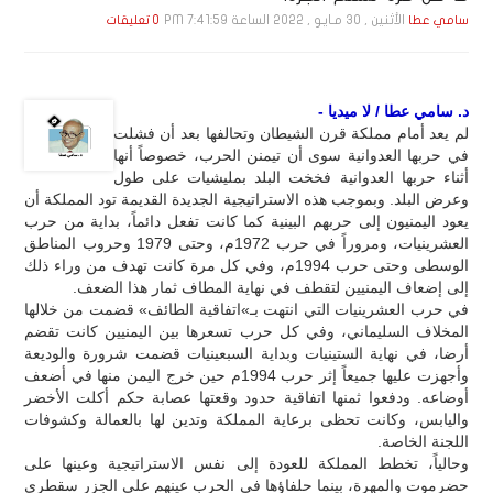
الأثنين , 30 مـايـو , 2022 الساعة 7:41:59 PM
سامي عطا
0 تعليقات
د. سامي عطا / لا ميديا -
لم يعد أمام مملكة قرن الشيطان وتحالفها بعد أن فشلت
في حربها العدوانية سوى أن تيمنن الحرب، خصوصاً أنها
أثناء حربها العدوانية فخخت البلد بمليشيات على طول
وعرض البلد. وبموجب هذه الاستراتيجية الجديدة القديمة تود المملكة أن
يعود اليمنيون إلى حربهم البينية كما كانت تفعل دائماً، بداية من حرب
العشرينيات، ومروراً في حرب 1972م، وحتى 1979 وحروب المناطق
الوسطى وحتى حرب 1994م، وفي كل مرة كانت تهدف من وراء ذلك
إلى إضعاف اليمنيين لتقطف في نهاية المطاف ثمار هذا الضعف.
في حرب العشرينيات التي انتهت بـ»اتفاقية الطائف» قضمت من خلالها
المخلاف السليماني، وفي كل حرب تسعرها بين اليمنيين كانت تقضم
أرضا، في نهاية الستينيات وبداية السبعينيات قضمت شرورة والوديعة
وأجهزت عليها جميعاً إثر حرب 1994م حين خرج اليمن منها في أضعف
أوضاعه. ودفعوا ثمنها اتفاقية حدود وقعتها عصابة حكم أكلت الأخضر
واليابس، وكانت تحظى برعاية المملكة وتدين لها بالعمالة وكشوفات
اللجنة الخاصة.
وحالياً، تخطط المملكة للعودة إلى نفس الاستراتيجية وعينها على
حضرموت والمهرة، بينما حلفاؤها في الحرب عينهم على الجزر سقطرى