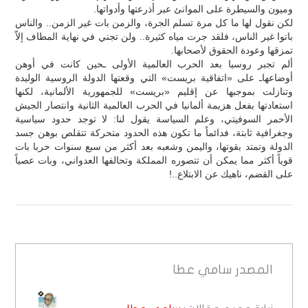
وميون والسيطرة على الموانئ عبر أذرعتها وأدواتها.
لكن نقول لها ما كل مرة تسلم الجرة، والزمن بات غير الزمن.. والناس
باتوا غير الناس، فلقد جرت مياه كثيرة.. ولن تجني في نهاية المطاف إلاّ
تمزقها وعودة الحقوق لأصحابها.
ألم تجبر روسيا بعد الحرب العالمية الأولى ـحين كانت في أوهن
أوضاعهاـ على «اتفاقية بريست» التي وقعتها الدولة الروسية الوليدة
وتنازلت بموجبها عن إقليم «بريست» للجمهورية الألمانية، لكنها
استعادتها بفعل هزيمة ألمانيا في الحرب العالمية الثانية وانتصار الجيش
الأحمر السوفيتي، وعلم السياسة يقول لنا: لا توجد حدود سياسية
وجغرافية ثابتة، فدائماً ما تكون هذه الحدود متحركة تتقلص بوهن جسد
الدولة وتمتد بقوتها، واليمن وشعبه بعد أكثر من سبع سنوات حربا بات
قوياً أكثر مما يمكن أن تتصوره المملكة وتحالفها العدواني، وبات عصياً
على القضم، ناهيك عن الابتلاع..!
المصدر
سامي عطا