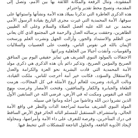
المفقودة، وتنال الرفعة والمكانة اللائقة بها بين الأمم، وتصل إلى
المقدمة، وتصبح محط تقدير واحترام.
هذه الذكرى العاطرة التي تذكرنا بميلاد هذه الأمة ونشأتها واستوائها على
سوقها، الأمة المحمدية التي غيرت مجرى التاريخ بقيادة الرسول الأمي
محمد بن عبد الله عليه أفضل الصلاة والسلام وعلى آله الطيبين
الطاهرين، وحققت برسالته العدل والرحمة في المجتمع الذي كان يعاني
من الظلم والاستبداد والجور، وأزالت الجهل ونشرت العلم ورسخت
الإيمان بالله في نفوس الناس، وقضت على العصبيات والسلاليات
والقوميات، وأنقذت أجيالا من الجاهلية وبراثنها.
الاحتفالات بالمولود النبوي الشريف هي تمايز حقيقي اليوم بين المنافق
الصريح والمؤمن الصريح، وتذكير دائم بأن هذه الذكرى هي ذكرى مولد
الأمة المحمدية التي قادت البشرية نحو العزة والكرامة والعدل
والاستقلال والسؤدد، فكانت خير أمة أخرجت للناس، ملكت القيادة،
ونالت الريادة، وضربت للعالم أروع الأمثلة في كل المجالات، هزمت
الطغاة والجبابرة والكفار والمنافقين، وفتحت الأمصار وغرست منهج
الله في النفوس ومكنت له في الأرض، فرضي الله عن السابقين الأُول
الذين نشروا دين الله وعاشوا من أجله وماتوا في سبيله.
المولد النبوي الشريف مناسبة لمراجعة الذات والنظر في واقع الأمة
الحالي، واستشراف المستقبل للمسلم التائه الحائر فوق الأرض الساقط
في درك المتأخرين، وفرصة للتعرف على داء الأمة وأمراضها، ومحاولة
لإيجاد الأدوية النافعة، والحلول الناجعة للمشكلات التي تتخبط فيها.