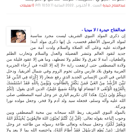
السبت , 8 أكـتـوبـر , 2022 الساعة 10:53:11 PM
عبدالفتاح حيدرة
0 تعليقات
عبدالفتاح حيدرة / لا ميديا -
إن ذكرى المولد النبوي الشريف ليست مجرد مناسبة
لمولد الرسول الأعظم فحسب، بل إنها ذكرى مولد أمة؛
فبولادته عليه وعلى آله الصلاة والسلام ولدت أمة من
جديد لتقود العالم وتنشر الفضيلة والعدل والسلام وتحارب الظلم
والطغيان، أمة لا تفرق ولا تظلم ولا تضطهد، وما هي إلا عقود قليلة من
ولادة المصطفى حتى ارتفعت راية «لا إله إلا الله» في أرجاء الجزيرة
العربية وفوق بلاد فارس وعلى تخوم الروم وفي شمال أفريقيا، ودخل
الناس في الدين الإنساني الجديد الذي رفع شعار {لا إِكْرَاهَ فِي الدِّينِ قَدْ
تَبَيَّنَ الرُّشْدُ مِنْ الغَيِّ فَمَنْ يَكْفُرْ بِالطَّاغُوتِ وَيُؤْمِنْ بِاللَّهِ فَقَدْ اسْتَمْسَكَ
بِالْعُرْوَةِ الْوُثْقَى لا انفِصَامَ لَهَا وَاللَّهُ سَمِيعٌ عَلِيمٌ}، الدين الذي يقول: {لَكُمْ
دِيِنِكُمْ وَلِيَ دِيْنْ}. هكذا كان تكريم الباري عز وجل لنبيه المصطفى صلى
الله عليه وآله وسلم، فجعله سيد ولد آدم ولا فخر، وجعل مولده نورا
وبركة.
بالمولد النبوي الشريف ربط الله سبحانه بين محبة المصطفى وبين
وجوب إتّباعه بقوله تعالى: {قُلْ إنْ كُنْتُمْ تُحِبّوُنَ اللهَ فاتّبِعُوُنِيْ يُحْبِبْكُمْ اللهُ
وَيَغْفِرْ لَكُمْ}، وجعل سبحانه وتعالى طاعة رسوله من طاعته عز وجل
القائل: {مَنْ يُطِعِ الرَسُوُلَ فَقَدْ أَطاعَ اَللهْ}، واختصه الله بما لا يعد ولا