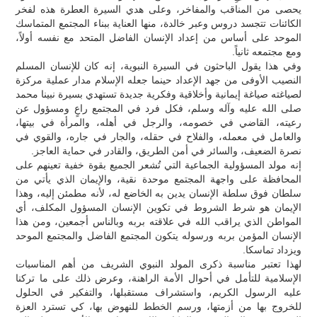
يحصى من المناقب والمفاخر، وعلى هدي السيرة العطرة هذه لفخر
الكائنات تتجسد دروس وعبر خالدة، منها العناية ببناء المجتمع المتماسك
الموحد على أساس من إعداد الإنسان الفاضل المتحد مع نفسه أولاً،
ومع مجتمعه ثانياً.
وفي هذا يقول الباحثون في السيرة النبوية، إنه كان للإنسان المسلم
النصيب الأوفى من جهد الإعداد حينما جعله الإسلام مدار عملية مركزة
لصياغته صياغة إيمانية وأخلاقية وفكرية جديدة تستهدي بسيرة نبينا محمد
صلى الله عليه وآله وسلم، فكل فرد في المجتمع راعٍ ومسؤول عن
رعيته، القاضي في خصومه، والرجل في أهله، والمرأة في بيتها،
والعامل في معمله، والفلاح في حقله، والجار في جاره، والقوي في
نصرة الضعيف، والسائر في أمن الطريق، والقادر في حماية العاجز.
إنه مولد المسؤولية الجماعية التي تُشعر الجميع بقوة خفية تعينهم على
المحافظة على واجهة المجتمع موحدة نقية، والإيمان الذي يأتي من
سلطان فوق سلطة الإنسان يدين به الخاضع له، لأنه مطمئن إليه، وهذا
الإيمان هو شرط الشروط في تكوين الإنسان المسؤول المكلف، أي
المواطن الذي يراقب الله في علاقته بربه وبالناس أجمعين، ومن هذا
الإنسان المؤمن بربه ورسوله يتكون المجتمع الفاضل والمجتمع الموحد
ويزداد تماسكا.
لهذا تعتبر مناسبة ذكرى المولد النبوي الشريف من أهم المناسبات
الإسلامية للتأمل في أحوال الأمة الراهنة، وعرض ذلك على ما تركنا
عليه الرسول الكريم، واستشراف مستقبلها، والتفكير في الحلول
للخروج بها من أزمتها، ورسم الخطط للنهوض بها، كي تسترد العزة