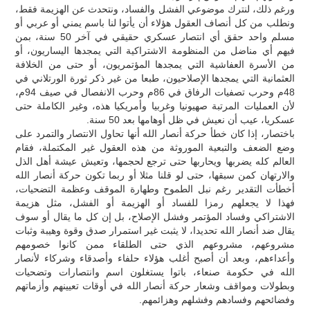
ورغم ذلك، لنترك موضوعي الفشل والفساد، ونتحدث عن الهزيمة فقط،
ونطلب من كل أنصاف العقول هؤلاء أن يأتوا لنا باسم يمني أو عربي أو
مسلم واحد حقق أي انتصار عسكري حقيقي في آخر 50 سنة، بمن
فيهم أي مناضل من المنظومة الاشتراكية التي يمجدها اليساريون، أو
من الأسرة العفاشية التي يمجدها المؤتمريون، أو حتى من الخلافة
العثمانية التي يمجدها الإصلاحيون، طبعا من غير ذكر ثورة الورتلاني في
48م وحرب تصفيات الرفاق في 86م وحرب الانفصال في صيف 94م،
لأن العمليات المرتبة صهيونيا وغربيا وأمريكيا هذه، وغير الكاملة حتى
عسكريا، عيب أن نعيش في ظل أوهامها بعد 50 سنة.
باختصار، إذا كان خطأ حركة أنصار الله أنها تحاول الانتصار والتمرد على
وضع الضعف والتبعية الموروثة من هذه العقول غير المكتملة، فقام
العالم كله يضربها ويحاربها حتى ترجع لحجمها، وتعيش عيشة أهل الذل
والارتهان كمن سبقها، حتى لو قلنا مثلا أو ربما تكون حركة أنصار الله
أخطأت التقدير رغم نبل الطموح وطهارة الموقف وعظمة التضحيات،
فهذا لا يجعلهم رمزا للفساد أو الهزيمة أو الفشل، مثل هزيمة
الاشتراكي وفساد المؤتمر وفشل الإصلاح، بل إن كل ما يقال أو سوف
يقال ضد أنصار الله تحديدا، لا يثبت غير استمرار صدق وقوة وهيبة وثبات
مشروعهم، مشروعهم الذي حتى الطلقاء ممن كانوا خصومهم
وأعداءهم، وبعد أن أصبح أغلب هؤلاء حلفاء وأصدقاء وشركاء لأنصار
الله في حكومة صنعاء، باتوا يستغلون اسم وانتصارات وتضحيات
وبطولات ومواقف وشعار حركة أنصار الله في أوقات تعيينهم وأزماتهم
وفضائحهم وفسادهم وفشلهم وهزائمهم.