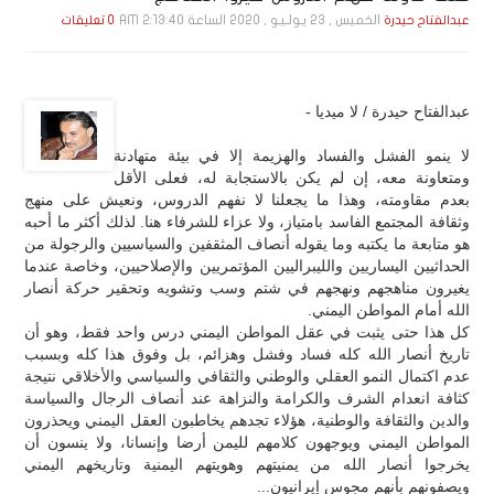
الخميس , 23 يـولـيـو , 2020 الساعة 2:13:40 AM
عبدالفتاح حيدرة
0 تعليقات
عبدالفتاح حيدرة / لا ميديا -
لا ينمو الفشل والفساد والهزيمة إلا في بيئة متهادنة
ومتعاونة معه، إن لم يكن بالاستجابة له، فعلى الأقل
بعدم مقاومته، وهذا ما يجعلنا لا نفهم الدروس، ونعيش على منهج
وثقافة المجتمع الفاسد بامتياز، ولا عزاء للشرفاء هنا. لذلك أكثر ما أحبه
هو متابعة ما يكتبه وما يقوله أنصاف المثقفين والسياسيين والرجولة من
الحداثيين اليساريين والليبراليين المؤتمريين والإصلاحيين، وخاصة عندما
يغيرون مناهجهم ونهجهم في شتم وسب وتشويه وتحقير حركة أنصار
الله أمام المواطن اليمني.
كل هذا حتى يثبت في عقل المواطن اليمني درس واحد فقط، وهو أن
تاريخ أنصار الله كله فساد وفشل وهزائم، بل وفوق هذا كله وبسبب
عدم اكتمال النمو العقلي والوطني والثقافي والسياسي والأخلاقي نتيجة
كثافة انعدام الشرف والكرامة والنزاهة عند أنصاف الرجال والسياسة
والدين والثقافة والوطنية، هؤلاء تجدهم يخاطبون العقل اليمني ويحذرون
المواطن اليمني ويوجهون كلامهم لليمن أرضا وإنسانا، ولا ينسون أن
يخرجوا أنصار الله من يمنيتهم وهويتهم اليمنية وتاريخهم اليمني
ويصفونهم بأنهم مجوس إيرانيون...