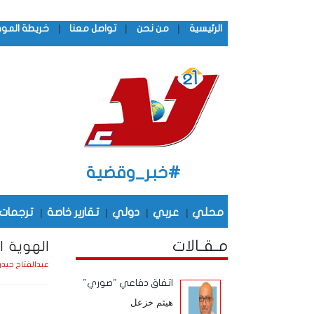
|
|
|
الرئيسية
من نحن
تواصل معنا
خريطة المو
#خبر_وقضية
محلي
|
عربي
|
دولي
|
تقارير خاصة
|
ترجمات
مـقـالات
الهوية ال
عبدالفتاح حيدر
اتفاق دفاعي "صوري"
هيثم خزعل