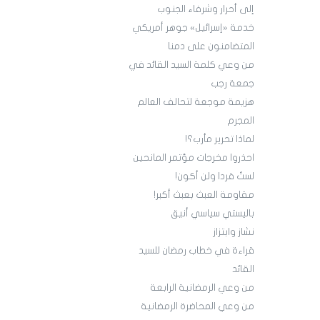
إلى أحرار وشرفاء الجنوب
خدمة «إسرائيل» جوهر أمريكي
المتضامنون على دمنا
من وعي كلمة السيد القائد في
جمعة رجب
هزيمة موجعة لتحالف العالم
المجرم
لماذا تحرير مأرب؟!
احذروا مخرجات مؤتمر المانحين
لستُ قردا ولن أكون!
مقاومة العبث بعبث أكبر!
باليستي سياسي أنيق
نشاز وابتزاز
قراءة في خطاب رمضان للسيد
القائد
من وعي الرمضانية الرابعة
من وعي المحاضرة الرمضانية