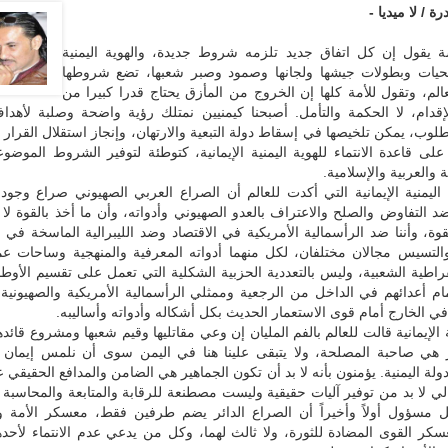
ة / لا ميديا -
ة يقول إن كل اتفاق جديد تلزمه شروط جديدة، والهوية اليمنية
تضحيات وبطولات جيشها ولجانها وصمود وصبر شعبها، تضع شروطها
لم، وتقول للأمة كلها إن الخروج من المأزق يحتاج قدرا كبيرا من
إقدام، لا الحكمة والتأمل. أصبحنا كيمنيين نمتلك رؤية واضحة وصلبة لأهداف
طلوب، يمكن تلخيصها في إسقاط دولة التبعية والارتهان، وإنجاز استقلال القرار
على قاعدة الانتماء للهوية اليمنية الإيمانية، كتوطئة لتوفير الشروط الموضوع
ة والعربية والإسلامية.
 اليمنية الإيمانية التي أكدت للعالم أن الصراع العربي الصهيوني صراع وجود
ضد التفاوض والصلح والاعتراف بالعدو الصهيوني وأدواته، وأن ما أخذ بالقوة لا
لقوة، وأننا ضد الرأسمالية الأمريكية في الاقتصاد وضد الليبرالية الماسخة في 
والتسيس مجالان مختلفان، لكل منهما أدواته المعرفية والمنهجية وساحات عمل
راطية الشعبية، وليس بالتعددية الحزبية الشكلية التي تعمل على تقسيم الأوطا
م أعدائهم في الداخل من الرجعية وممثلي الرأسمالية الأمريكية والصهيونية ا
في الخارج أمام قوى الاستعمار الحديث بكل أشكاله وأدواته وأساليبه.
ة الإيمانية قالت للعالم بالفم المليان إن وعي مقاتليها وقيم شعبها ومشروع قائد
ر هي صاحبة المصلحة، ولا يتبقى علينا هنا في اليمن سوى أن نلمس إيمان
ة اليمنية. يؤمنون بأنه لا بد أن تكون الجماهير هي الضامن والمدافع الحقيقي 
لتالي لا بد من توفير آليات حقيقية وليست مصطنعة للرقابة والمتابعة والمحاسبة 
 مسؤول أولاً وأخيراً أن الصراع الدائر يضم طرفين فقط، معسكر الأمة وا
سكر القوى المضادة للثورة، ولا ثالث لهما، وكل من يدعي عدم الانتماء لأحد