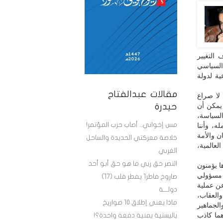
 التغيير
 السياسي
ية لدولة
مقالات عبدالفتاح
 لا صراع
 يمكن أن
حيدرة
السياسة،
مس إخواني.. أصاب حزب المؤتمر!
ه، وأننا
ن والأمة
خلاصة معركتي الحديدة والساحل
لعالمية،
الغربي
النصر حق ربي ما هو حق أبو أحد
ها يؤمنون
 مسؤولي
صاروخ فاطر1 يفطر قلب (17)
عن عملية
دولـــة
والعقاب،
ماذا يعني إطلاق 10 صواريخ
لجماهير
هما كاذب
باليستية يمنية دفعة واحدة؟!