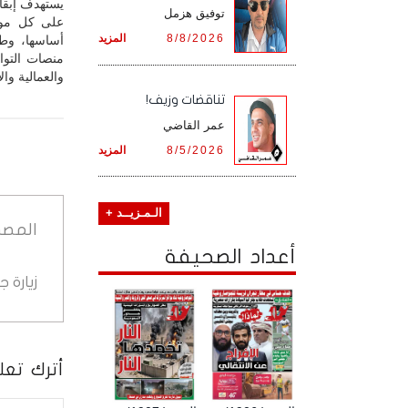
يستهدف إبقاء
توفيق هزمل
على كل مواط
8/8/2026
المزيد
أساسها، وطرح
منصات التواص
والعمالية وا
تناقضات وزيف!
عمر القاضي
8/5/2026
المزيد
الـمـزيــد +
المصد
أعداد الصحيفة
زيارة 
أترك تعلي