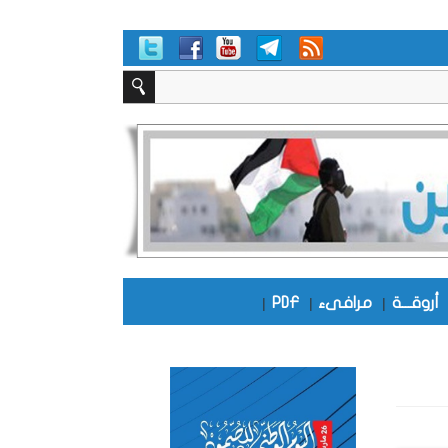
أروقـــة
|
مرافىء
|
PDF
|