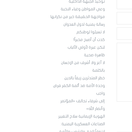
توحيد الجبهة الداخلية
وعي المواطن وغباء النخبة
مواجهة الحقيقة خير من نكرانها
رسالة يمنية لدول العدوان
لا تسيئوا لوطنكم
كدت أن أصبح مخبراً!
لتكن عبرة لأولي الألباب
ظاهرة صحية
لا أعز ولا أشرف من الإحسان
بالكلمة
خطر المتدثرين زيفاً بالدين
وحدة الأمة ضد أئمة الكفر فرض
واجب
إلى شرفاء تحالف «المؤتمر
وأنصار الله»
الهوية الإيمانية سلاح التغيير
الصناعات العسكرية اليمنية:
انتصاراً للحق وللشعب وللأمة