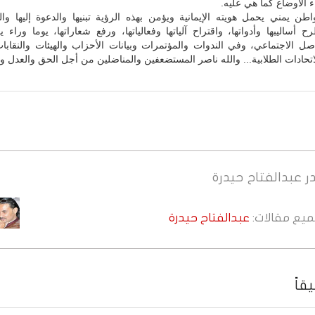
 الأوضاع كما هي عليه.
ن يمني يحمل هويته الإيمانية ويؤمن بهذه الرؤية تبنيها والدعوة إليها وال
 أساليبها وأدواتها، واقتراح آلياتها وفعالياتها، ورفع شعاراتها، يوما وراء 
ل الاجتماعي، وفي الندوات والمؤتمرات وبيانات الأحزاب والهيئات والنقابات
لاتحادات الطلابية... والله ناصر المستضعفين والمناضلين من أجل الحق والعدل وا
ر
عبدالفتاح حيدرة
جميع مقالات:
عبدالفتاح حيدرة
قاً