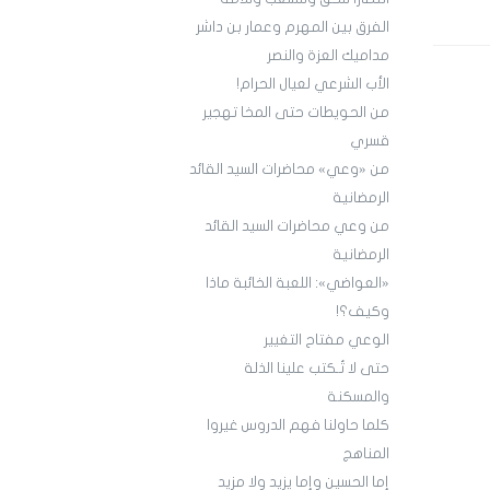
الفرق بين المهرم وعمار بن داشر
مداميك العزة والنصر
الأب الشرعي لعيال الحرام!
من الحويطات حتى المخا تهجير
قسري
من «وعي» محاضرات السيد القائد
الرمضانية
من وعي محاضرات السيد القائد
الرمضانية
«العواضي»: اللعبة الخائبة ماذا
وكيف؟!
الوعي مفتاح التغيير
حتى لا تُـكتب علينا الذلة
والمسكنة
كلما حاولنا فهم الدروس غيروا
المناهج
إما الحسين وإما يزيد ولا مزيد