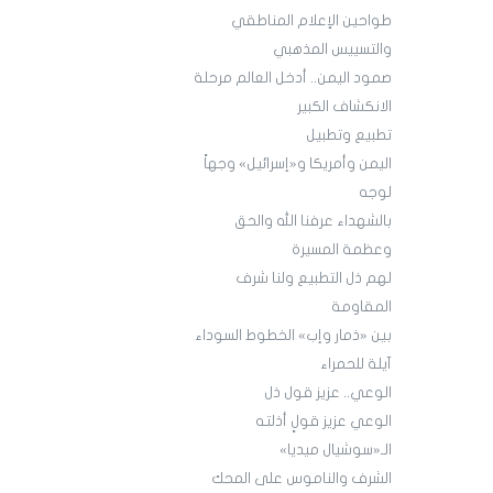
طواحين الإعلام المناطقي
والتسييس المذهبي
صمود اليمن.. أدخل العالم مرحلة
الانكشاف الكبير
تطبيع وتطبيل
اليمن وأمريكا و«إسرائيل» وجهاً
لوجه
بالشهداء عرفنا الله والحق
وعظمة المسيرة
لهم ذل التطبيع ولنا شرف
المقاومة
بين «ذمار وإب» الخطوط السوداء
آيلة للحمراء
الوعي.. عزيز قول ذل
الوعي عزيز قولٍ أذلته
الـ«سوشيال ميديا»
الشرف والناموس على المحك