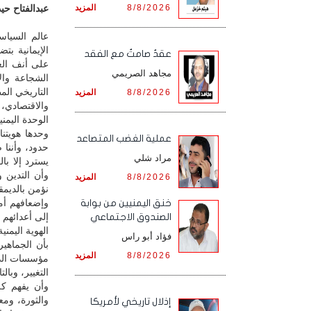
8/8/2026
المزيد
عبدالفتاح حيدر
عالم السياس
الإيمانية ب
عقدٌ صامتٌ مع الفقد
على أنف العا
مجاهد الصريمي
الشجاعة وال
التاريخي الم
8/8/2026
المزيد
والاقتصادي، 
الوحدة اليمني
وحدها هويتنا
‏عملية الغضب المتصاعد
حدود، وأننا 
مراد شلي
يسترد إلا با
وأن التدين 
8/8/2026
المزيد
نؤمن بالديمق
وإضعافهم أما
خنق اليمنيين من بوابة
إلى أعدائهم 
الصندوق الاجتماعي
الهوية اليمني
فؤاد أبو راس
بأن الجماهي
8/8/2026
المزيد
مؤسسات الدول
التغيير، وبا
وأن يفهم كل
والثورة، ومع
إذلال تاريخي لأمريكا