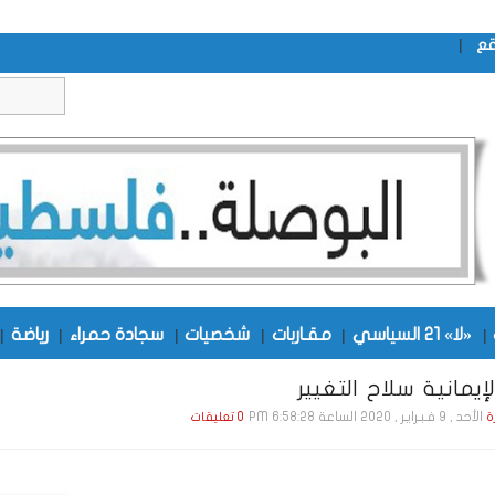
|
قع
|
«لا» 21 السياسي
|
مقـاربات
|
شخصيات
|
سجادة حمراء
|
رياضة
|
إيمانية سلاح التغيير
الأحد , 9 فـبـرايـر , 2020 الساعة 6:58:28 PM
ة
0 تعليقات