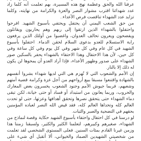
عرفنا الله والحق وعظمة نهج هذه المسيرة، بهم تعلمت أنه كلما زاد
عدد شهدائنا اقترب مشوار النصر والعزة والكرامة من نهايته، وكلما
تزايد عدد الشهداء تناقصت فرص الأعداء..
من حق الشعب اليمني أن يحتفل ويحتفي بأسبوع الشهيد. افرحوا
واحتفلوا بالشهداء الذين ارتقوا إلى ربهم وهم يحاربون ويقاتلون
ويفضحون ويعرون تحالف العدوان، واغضبوا من أولئك الذين يرفعون
راية الاستسلام للعدو بدعوى السلام لحقن الدماء. احتفلوا بأسبوع
الشهيد في كل عام وفي كل شهر وفي كل يوم وفي كل ساعة وفي
كل حين، لأن هذا الاحتفال وهذا الاحتفاء بالشهداء يحفر بالسكين صور
الشهداء على صدور وظهور الأعداء، فإذا أراد العدو أن يمحوها لن يكون
له ذلك إلا بالنار.
إن الأمم والشعوب التي لا تُهزم هي التي لديها شهداء بشروا أنفسهم
بالشهادة واقتنعوا مسبقا ببيع أرواحهم من أجل عزة وكرامة قضية أمتهم
وشعبهم، فربما جيوش الأمم وجنود الشعوب يخسرون بعض المعارك
والحروب، وربما يعانون من استبداد أو فساد أو حتى خيانة، لكن تبقى
دماء الشهداء حتى يتحقق نصرها وتحقق أهدافها وعزتها، حتى لو تحدت
العالم كله وتحداها العالم كله، فقد قيض الله النصر لعباده المؤمنين
بحقهم في التضحية والصبر والثبات.
لو درسنا في كل احتفال واحتفاء بأسبوع الشهيد حكاية وقصة لنماذج من
الشهداء، صغيرهم وكبيرهم، لتعلمنا الكثير والكثير، ولسبقنا زمننا هذا
وزمن غيرنا القادم بمئات السنين. فعلى المستوى الشخصي لقد تعلمت
من شخصيتي الشهيدين الصماد والخيواني، ألا أتقبل أي شيء على