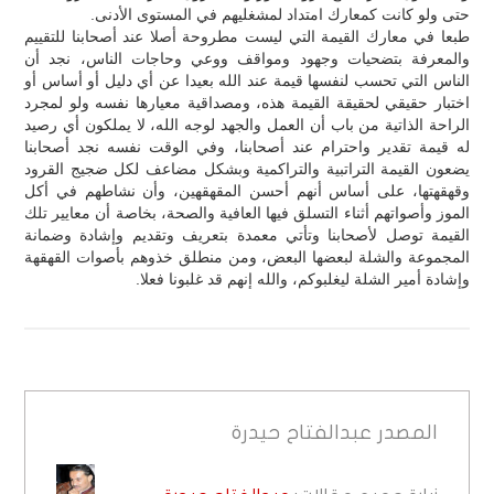
حتى ولو كانت كمعارك امتداد لمشغليهم في المستوى الأدنى.
طبعا في معارك القيمة التي ليست مطروحة أصلا عند أصحابنا للتقييم
والمعرفة بتضحيات وجهود ومواقف ووعي وحاجات الناس، نجد أن
الناس التي تحسب لنفسها قيمة عند الله بعيدا عن أي دليل أو أساس أو
اختبار حقيقي لحقيقة القيمة هذه، ومصداقية معيارها نفسه ولو لمجرد
الراحة الذاتية من باب أن العمل والجهد لوجه الله، لا يملكون أي رصيد
له قيمة تقدير واحترام عند أصحابنا، وفي الوقت نفسه نجد أصحابنا
يضعون القيمة التراتبية والتراكمية وبشكل مضاعف لكل ضجيج القرود
وقهقهتها، على أساس أنهم أحسن المقهقهين، وأن نشاطهم في أكل
الموز وأصواتهم أثناء التسلق فيها العافية والصحة، بخاصة أن معايير تلك
القيمة توصل لأصحابنا وتأتي معمدة بتعريف وتقديم وإشادة وضمانة
المجموعة والشلة لبعضها البعض، ومن منطلق خذوهم بأصوات القهقهة
وإشادة أمير الشلة ليغلبوكم، والله إنهم قد غلبونا فعلا.
المصدر
عبدالفتاح حيدرة