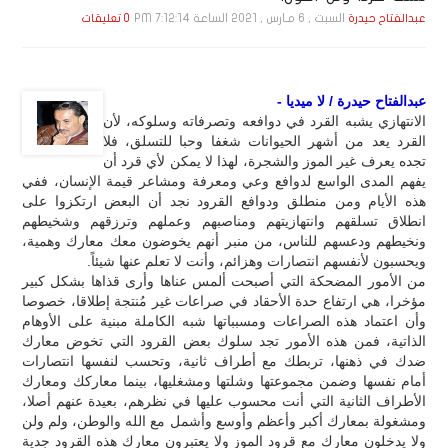
السبت , 6 مـارس , 2021 الساعة 7:12:14 PM
عبدالفتاح حيدرة
0 تعليقات
عبدالفتاح حيدرة / لا ميديا -
الانتهازي يشبه القرد في دوافعه وتصرفاته وسلوكه، لأن
القرد يعد من أشهر الحيوانات شغفا وحبا للتسلق، فلا
تجده يعرف غير الموز والشجرة، لهذا لا يمكن لأي قرد أن
يفهم المدى الواسع لدوافع وعي ومعرفة ومشاعر قيمة الإنسان، ففي
هذه الأيام ومن منطلق ودوافع القرود نجد أن البعض ارتكزوا على
انطلاق تسلقهم وانتهازيتهم ومناصبهم وعملهم وترزقهم وشخيطهم
ونخيطهم ودعسهم للناس، من منبر أنهم يخوضون معك معارك وهمية،
ويحسبون لأنفسهم انتصارات وهزائم، وأنت لا تعلم عنها شيئاً.
من الأمور المضحكة التي أصبحت ألمس عناها وأرى قذاها بشكل كبير
مؤخرا، هي ارتفاع حدة الأحقاد في صراعات غير مُنتجة إطلاقا، خصوصا
وأن اعتماد هذه الصراعات ومسبباتها شبه الكاملة مبنية على الأوهام
الذاتية، فمن هذه الأمور تجد سلوك بعض القرود التي تخوض معارك
ضدك في ذهنها، تربطك مع أطراف ثانية، وتحسب لنفسها انتصارات
أمام نفسها وضمن مجموعتها وشلتها ومشغليها، بينما معاركك ومعارك
الأطراف الثانية التي أنت محسوب عليها في نظرهم، بعيدة عنهم أصلا،
ومشغولة بمعارك أكبر وأعظم وأوسع وأشمل مع الله والوطن، ولم ولن
ولا يدخلون معارك مع قرود الموز ولا يعتبرون معارك هذه القرود جدية