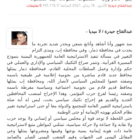
الأثنين , 18 يـنـاير , 2021 الساعة 7:15:17 PM
عبدالفتاح حيدرة
0 تعليقات
عبدالفتاح حيدرة / لا ميديا -
منذ شهور وأنا أشاهد وأتابع بتمعن وبحذر شديد تجربة ما
يحدث في محافظة ذمار، وفي محافظة إب، ومدى التزام
التغيير في مسألة تنفيذ الاستراتيجية العامة للجمهورية اليمنية بنموذج
المسيرة القرآنية، وتنمر صراع التكتيك السياسي والإداري والعملي في
حكم وإدارة وعمل السلطات المحلية القادم، فمحافظة ذمار يمثلها
محافظ جديد قادم مباشرة من نجومية إعلامية غير طبيعية باسمه
وصفته عضوا للمجلس السياسي لأنصار الله، ومحافظة إب يمثلها
محافظ قديم قادم من نجومية اجتماعية وسياسية مفرطة باسمه
وصفته رئيسا لفرع حزب المؤتمر، وهذا الإخراج لمنصب المحافظين
الجديد والقديم هو إخراج تكتيك سياسي بحت، ليس له أية صلة
باستراتيجية التغيير العامة للمجتمع والدولة معا أو حتى استراتيجية تغيير
نظام الحكم بهويته الإيمانية أو حتى الوطنية.
حتى اللحظة لا توجد قوة أو مجلس سياسي أو إنساني ولا يوجد حزب
ولا نقابة ولا جماعة ولا حركة سياسية، تمثلني كمواطن متبع لاستراتيجية
عامة ذات هوية إيمانية يمنية بوعيها وقيمها ومشروعها يمثلها وعي
المقاتل اليمني في الجبهات وقيم الشعب اليمني الصابر والصامد