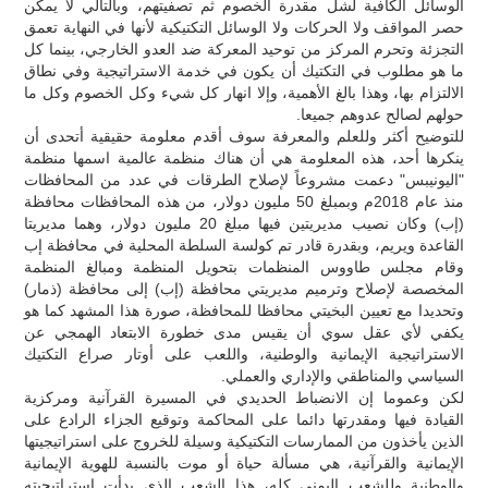
الوسائل الكافية لشل مقدرة الخصوم ثم تصفيتهم، وبالتالي لا يمكن
حصر المواقف ولا الحركات ولا الوسائل التكتيكية لأنها في النهاية تعمق
التجزئة وتحرم المركز من توحيد المعركة ضد العدو الخارجي، بينما كل
ما هو مطلوب في التكتيك أن يكون في خدمة الاستراتيجية وفي نطاق
الالتزام بها، وهذا بالغ الأهمية، وإلا انهار كل شيء وكل الخصوم وكل ما
حولهم لصالح عدوهم جميعا.
للتوضيح أكثر وللعلم والمعرفة سوف أقدم معلومة حقيقية أتحدى أن
ينكرها أحد، هذه المعلومة هي أن هناك منظمة عالمية اسمها منظمة
"اليونيبس" دعمت مشروعاً لإصلاح الطرقات في عدد من المحافظات
منذ عام 2018م وبمبلغ 50 مليون دولار، من هذه المحافظات محافظة
(إب) وكان نصيب مديريتين فيها مبلغ 20 مليون دولار، وهما مديريتا
القاعدة ويريم، وبقدرة قادر تم كولسة السلطة المحلية في محافظة إب
وقام مجلس طاووس المنظمات بتحويل المنظمة ومبالغ المنظمة
المخصصة لإصلاح وترميم مديريتي محافظة (إب) إلى محافظة (ذمار)
وتحديدا مع تعيين البخيتي محافظا للمحافظة، صورة هذا المشهد كما هو
يكفي لأي عقل سوي أن يقيس مدى خطورة الابتعاد الهمجي عن
الاستراتيجية الإيمانية والوطنية، واللعب على أوتار صراع التكتيك
السياسي والمناطقي والإداري والعملي.
لكن وعموما إن الانضباط الحديدي في المسيرة القرآنية ومركزية
القيادة فيها ومقدرتها دائما على المحاكمة وتوقيع الجزاء الرادع على
الذين يأخذون من الممارسات التكتيكية وسيلة للخروج على استراتيجيتها
الإيمانية والقرآنية، هي مسألة حياة أو موت بالنسبة للهوية الإيمانية
والوطنية وللشعب اليمني كله، هذا الشعب الذي بدأت استراتيجيته