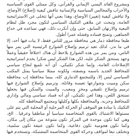
ومشروع القائد اليمني الإيماني والقرآني، وكل ممثلي القوى السياسية
والأحزاب والمجالس السياسية والإنسانية تناقش كيفية (إصلاح) الأوضاع،
ولا تناقش كيفية (تغيير) الأوضاع، وهذا يعني أنها تتخلى عن الاستراتيجية
العامة، وتبحث عن ملاهي التكتيك السياسي لتكون مجرد ظل لنظام
التبعية والارتهان السابق، حتى وإن أنكرت ذلك، فهي تساعده في خداع
الجماهير، وتمنح فساده وفشله عمرا أطول.
طبعا محافظة ذمار هي محافظة مرور للناس فقط، لا يبات فيها أحد، إلا
في ما ندر، لذلك تعيد ترميم وإصلاح الشوارع الرئيسية التي يمر منها
الناس، ومن يمر من هذه الشوارع يلاحظ أن هناك اختلافاً حقيقياً وعملاً
وجهد يستحق الشكر عليه، لكن هذا الشكر ليس شكرا يخدم استراتيجية
الإصلاحات العامة، وإنما شكر تكتيكي، أي أنه تلميع لنجاح سياسي
للمحافظ الجديد باسمه وبصفته، ولكونه ممثلا سياسيا يمثل المكتب
السياسي ليس إلا، وللمجتمع الذماري كله، بينما محافظة إب محافظة
سكن ومبيت وشوارعها تعيسة وقاتلة، وترميم وإصلاح الشوارع فيها
ترميم وإصلاح تلفيقي ومخزٍ ومعيب، والمبيت والسكن فيها يجعلها
تستحق اللعن، وهذا لعن تكتيكي، أي أنه فساد سياسي ومالي وإداري
للمحافظ وحزبه، والمحافظة بكلها وكليلها ومجتمع المحافظة كله.
التكتيك يا سادة هو الموقف أو الحركة المرحلية أو المحلية التي يتم على
مستواها الاشتباك بالقوى المتخاصمة سياسيا أو مناطقيا وعرقيا... الخ،
وهي كما تكون موحدة في المركز تكون متنوعة من مكان إلى مكان،
وكما تكون هجومية تكون دفاعية، وكما تكون عنيفة تكون سلمية،
وتختلف تبعا لمواقف وحركة القوى المتخاصمة المشتبكة، وتستخدم فيها