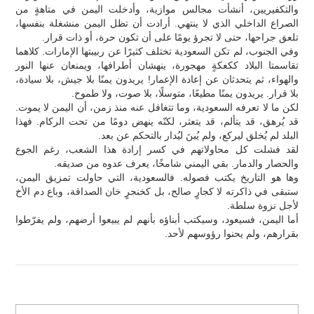
والتكفيريين، أنشأت مجالس موازية، وأدخلت اليمن في متاهةٍ من
الصراع الداخلي الذي لا ينتهي. أرادت أن تظل اليمن منشغلة بنفسها،
تلعق جراحها، حتى لا تجرؤ يومًا على أن تكون حرة، أو ذات قرار.
وفي الجنوب، لم تكن السعودية تختلف كثيرًا عن ربيبتها الإمارات. كلاهما
تقاسمتا البلاد ككعكةٍ مهجورة، ينهشان أطرافها، ويمنعان عنها النور
والهواء، ثم يتحدثان عن إعادة الإعمار! يريدون يمنًا بلا جيش، بلا سيادة،
بلا قرار. يريدون يمنًا مطيعًا، متوسلًا، بلا صوت، ولا طموح.
لكن ما لا تعرفه السعودية، وما تتغافل عنه منذ زمن، أن اليمن لا يموت.
قد يُرهق، قد يتألم، قد يتعثر، لكنّه ينهض دومًا من تحت الركام. فهذا
البلد لم يُخلق ليركع، ولم يُبنَ ليُدار بالتحكم عن بعد.
لقد فشلت كل محاولاتهم في كسر إرادة هذا الشعب، رغم الجوع
والحصار والدمار. بقي اليمني شامخًا، يعرف عدوه من صديقه.
وها هو التاريخ يكتب فصوله. فالسعودية، التي حاولت تمزيق اليمن،
ستبقى في ذاكرته لا كجارٍ صالح، بل كخنجرٍ خان الصداقة، وباع دم الأخ
لأجل نزوة سلطة.
أما اليمن، فسيعود، وسيكتب أبناؤه بأنهم لم يبيعوا أرضهم، ولم يفرّطوا
بقرارهم، ولم يحنوا رؤوسهم لأحد.