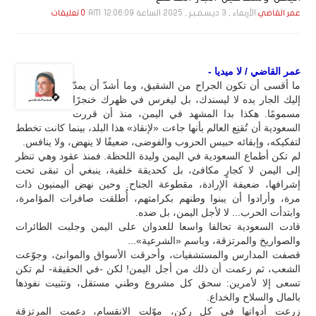
الأربعاء , 3 ديـسـمـبـر , 2025 الساعة 12:06:09 AM
عمر القاضي
0 تعليقات
عمر القاضي / لا ميديا -
ما أقسى أن تكون الجراح من الشقيق، وما أشدّ أن يمدّ
إليك الجار يده لا ليسندك، بل ليغرس في ظهرك خنجرًا
مسمومًا. هكذا بدا المشهد في اليمن، منذ أن قررت
السعودية أن تُقنِع العالم بأنها جاءت «لإنقاذ» هذا البلد، بينما كانت تخطط
لتفكيكه، وإبقائه حبيس الحروب والفوضى، ضعيفًا لا ينهض، ولا ينافس.
لم تكن أطماع السعودية في اليمن وليدة اللحظة. فمنذ عقود وهي تنظر
إلى اليمن لا كجارٍ مكافئ، بل كحديقة خلفية، ينبغي أن تبقى تحت
إشرافها، ضعيفة الإرادة، مقطوعة الجناح. وحين نهض اليمنيون ذات
مرة، وأرادوا أن يبنوا وطنهم بكرامتهم، أُطلقت صافرات المؤامرة،
وابتدأت الحرب... لا لأجل اليمن، بل ضده.
قادت السعودية تحالفا واسعا للعدوان على اليمن وجلبت الطائرات
والصواريخ والمرتزقة، وباسم «الشرعية»...
قصفت المدارس والمستشفيات، وأحرقت الأسواق والموانئ، وجوّعت
الشعب، ثم زعمت أن ذلك من أجل اليمن! لكن -في الحقيقة- لم تكن
تسعى إلا لأمرين: سحق كل مشروع وطني مستقل، وتثبيت نفوذها
بالمال والسلاح والخداع.
زرعت أدواتها في كل ركن، موّلت الانقسام، دعمت المرتزقة