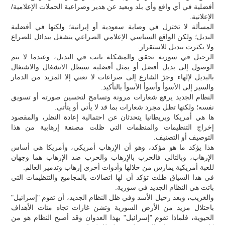
أفضلية في أي واقع وأي بلد وبعيد عن هدير وصراعية الحملات الإعلامية/
الإعلانية.
المسألة لا تختزل في وصاية سعودية أو إيرانية؛ ولكنها في أفضلية
البديل؛ ولكن الواقع السياسي الإعلامي الصراعي ينشغل ببدائل للصراع
ولا يكترث ببديل للاستقرار.
الرحيل في سورية تحقق والمشكلة باتت في البديل، وعندما لا يتم
الوصول إلى بديل أفضل أو يمثل أفضلية سيظل الانشغال والاشتغال
بالبديل لإلهاء وجرّ الشارع إلى صراعات لا تعني إلا المزيد من الدمار
والسير إلى الأسوأ وأسوأ الأسوأ بالتأكيد.
النظام الجديد يرفع شعارات مرونة وتسامح لتحسين صورته أو تسويق
نفسه؛ ولكنها تظل مجرد شعارات بما قد لا يأتي أو يتأتى.
ها هي أمريكا وبريطانيا يتحدثان عن احتمالية إعادة النظر، والمقصود
إخراج التنظيمات والمنظمات التي ظلت مصنفة إرهابية من هذا
التوصيف أو التصنيف.
هذا يؤكد ما هو مؤكد، وهو أن الإرهاب أمريكي، وأمريكا هي أساس
الإرهاب، وبالتالي فالحرب بالإرهاب والحرب ضد الإرهاب هما وجهان
للعبة أمريكية يمارس من خلالها وأدوات أخرى إرهاب وتدمير العالم.
في هذا السياق ظلت تؤكد أن لها اتصالات بالمجاميع والتنظيمات التي
باتت هي النظام الجديد في سورية.
والغريب، وبعد رحيل الأسد وفي ظل النظام الجديد، أن تقوم "إسرائيل"
باحتلال مزيد من الأرض السورية وتشن غارات تجاه مئات الأهداف
الحيوية، فلماذا تقوم "إسرائيل" بهذا العدوان وقد أصبح النظام هو من