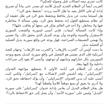
كانت تجري معه اتصالات قبل وصوله للحكم؟!
الغريب أيضاً أن النظام الجديد البديل للأسد لم يصدر حتى بياناً أو تصريح
إدانة أو على الأقل يعيد ما ظل الأسد يردده: "نحتفظ بحق الرد"!
هل أصبحنا نبحث عن بديل يحافظ ويحتفظ بحق الرد في ظل حقيقة أن
أي نظام يستطيع القول إنه يحتفظ بحق الرد، وهي مسألة لا مخاطرة
فيها ولا مخاطر، ولا أحد في العالم يفكر في منعها أو يعاقب عليها؟!
وإذا كانت المسألة أمنيات، فإني أتمنى لسورية والشعب السوري
الاستقرار والتنمية والتوحد وأن يوجد البديل الذي يحقق ذلك، ولا تعنيني
ولا تهمني التصنيفات الصراعية، فهل يوجد في واقع سورية بديل أفضلية
أو أفضلية بديل.
ما دمت أؤمن أن "الحرب بالإرهاب" و"الحرب ضد الإرهاب" وجهان للعبة
أمريكية فإن الذي يعنيني هو التفعيل في واقع سورية كبديل يجمع ويوحد
السوريين بكل خياراتهم وتباينهم أو تنوعهم، وأتمنى ألا يقود إلى صراعات
داخلية ولا إليها ينقاد.
أعرف أن النظام في أيامه الأولى لا يستطيع مواجهة العدوان
"الإسرائيلي"، وقد أتلمس العذر لاتصالات مع "إسرائيل"، ولكني كنت
أتمنى عليه أن يدين العدوان "الإسرائيلي"، وأن يؤكد احتفاظه بحق الرد،
ولا أدري ما يعيق أو يمنع موقفاً كلامياً ولفظياً كهذا!
هل يفكر النظام البديل أن يغامر بإدانة عدوان "إسرائيلي" على سورية
"البديل" وليس على "سورية الأسد"، وأن يصل إلى حق الاحتفاظ بالرد؟!