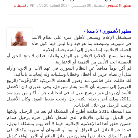
الجمعة , 20 ديـسـمـبـر , 2024 الساعة 5:56:20 PM
مطهر الأشموري
0 تعليقات
مطهر الأشموري / لا ميديا -
سيشتغل الإعلام وينشغل لأطول فترة على نظام الأسد
في سورية، وسيصفه بما هو فيه وما ليس فيه، كون هذه
الحملة الإعلامية إنما تتحول إلى أشبه بحملة إعلانية.
وعندما يصبح الإعلام/ الإعلان هو الهدف والغاية فذلك لا يتيح للحق أو
الحقيقة الحد الأدنى من الأهمية أو الاعتبارية.
لم أكن يوماً مدافعاً عن النظام السوري في عهد الأب أو الابن، وأراه
مثل أي نظام عربي له أخطاء وخطايا وسلبيات وله إيجابيات بالتأكيد.
لقد ظللت على قناعتي منذ وصول المحطة الأمريكية "المُؤَخْوَنة" (الربيع
العربي) إلى سورية بأن الأسد بشار سيرحل، وفي تقديري كان الأفضل
للأسد أن يرحل عبر ترشيح بديل له في انتخابات جرت أكثر من مرة بعد
2011، وذلك آخر رحيله؛ لكنه رحل وتحت ضغط القوة، وكان الأفضل
ترتيب الرحيل من خلال انتخابات.
منذ المحطة 2011 ظللت أطرح أن المشكلة لم تعد في الرحيل، ولكنها
في البديل، وبالتالي فالإعلام الذي انشغل لأطول فترة برحيل صدام
حسين حقق أهدافه الإعلامية الإعلانية، فيما لا أحد يهتم بمشكلة البديل،
فماذا عن البدائل في العراق أو ليبيا أو السودان أو سورية وكذلك في
اليمن؟! وذلك يجعلنا نقرأ ونقارن بين بدائل الواقع أو الأمر الواقع كبديل