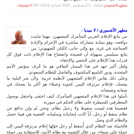
الثلاثاء , 5 أغـسـطـس , 2025 الساعة 1:18:25 AM
مطهر الأشموري
0 تعليقات
مطهر الأشموري / لا ميديا -
من يتابع الإعلام العربي المتأمرك المتصهين، مهما تباينت
دوافعه، وهو بمثابة مشاركة مباشرة في الإجرام والإبادة
الجماعية في غزة، مع وإلى جانب الكيان الصهيوني؛ من
يتابع سيلمس بسهولة أن فضيحة وانفضاح هذا الإعلام باتت فوق كل
قدرات هذا الإعلام على التخفي والإخفاء.
ولعل أكبر جهد في هذا المسار النفاقي هو ما عُرف بمؤتمر الأمم
المتحدة، ودور التلميع المكشوف والفاشل للنظام السعودي.
وعلى ذلك يقاس الإعلام المتصهين لأنظمة عربية. ولأن شر البلية ما
يضحك، فإعلام مرتزقة اليمن كخونة وعملاء هو أكثر ما يضحك في
شعابه وتشعباته.
تأملوا في هذا الإعلام المتصهين المتأمرك كيف احتفى واحتفل بوصول
المتطرفين للسيطرة على نظام الحكم في سورية.
فقضيتنا هذه ليست سقوط ولا رحيل نظام، ونحن لم ولن ندافع عن
نظام سقط أو رحل، أياً كانت إيجابياته وسلبياته. القضية هي فيما حصل
والنظام الذي وصل.
فالحملة ضد النظام الذي أُسقط أو رحل حوّلها إعلام مرتزقة اليمن إلى
حملة على صنعاء، من خلال التشبيه مع نظام الأسد، للاستفادة من حملة