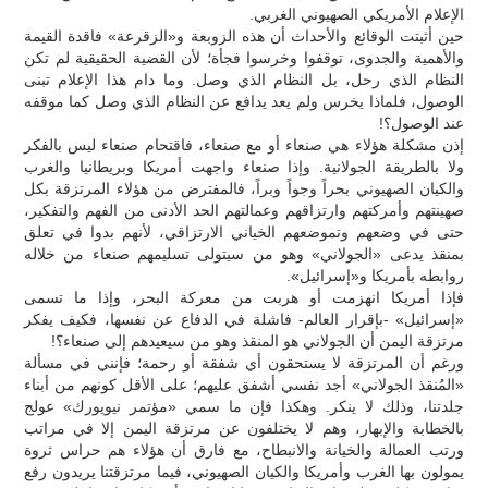
الإعلام الأمريكي الصهيوني الغربي.
حين أثبتت الوقائع والأحداث أن هذه الزوبعة و«الزقرعة» فاقدة القيمة
والأهمية والجدوى، توقفوا وخرسوا فجأة؛ لأن القضية الحقيقية لم تكن
النظام الذي رحل، بل النظام الذي وصل. وما دام هذا الإعلام تبنى
الوصول، فلماذا يخرس ولم يعد يدافع عن النظام الذي وصل كما موقفه
عند الوصول؟!
إذن مشكلة هؤلاء هي صنعاء أو مع صنعاء، فاقتحام صنعاء ليس بالفكر
ولا بالطريقة الجولانية. وإذا صنعاء واجهت أمريكا وبريطانيا والغرب
والكيان الصهيوني بحراً وجواً وبراً، فالمفترض من هؤلاء المرتزقة بكل
صهينتهم وأمركتهم وارتزاقهم وعمالتهم الحد الأدنى من الفهم والتفكير،
حتى في وضعهم وتموضعهم الخياني الارتزاقي، لأنهم بدوا في تعلق
بمنقذ يدعى «الجولاني» وهو من سيتولى تسليمهم صنعاء من خلاله
روابطه بأمريكا و«إسرائيل».
فإذا أمريكا انهزمت أو هربت من معركة البحر، وإذا ما تسمى
«إسرائيل» -بإقرار العالم- فاشلة في الدفاع عن نفسها، فكيف يفكر
مرتزقة اليمن أن الجولاني هو المنقذ وهو من سيعيدهم إلى صنعاء؟!
ورغم أن المرتزقة لا يستحقون أي شفقة أو رحمة؛ فإنني في مسألة
«المُنقذ الجولاني» أجد نفسي أشفق عليهم؛ على الأقل كونهم من أبناء
جلدتنا، وذلك لا ينكر. وهكذا فإن ما سمي «مؤتمر نيويورك» عولج
بالخطابة والإبهار، وهم لا يختلفون عن مرتزقة اليمن إلا في مراتب
ورتب العمالة والخيانة والانبطاح، مع فارق أن هؤلاء هم حراس ثروة
يمولون بها الغرب وأمريكا والكيان الصهيوني، فيما مرتزقتنا يريدون رفع