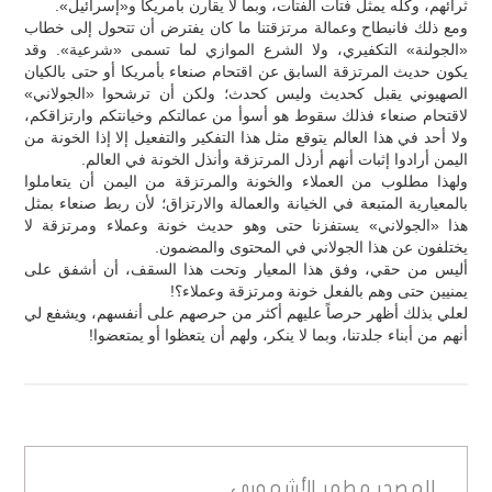
ثرائهم، وكله يمثل فتات الفتات، وبما لا يقارن بأمريكا و«إسرائيل».
ومع ذلك فانبطاح وعمالة مرتزقتنا ما كان يفترض أن تتحول إلى خطاب
«الجولنة» التكفيري، ولا الشرع الموازي لما تسمى «شرعية». وقد
يكون حديث المرتزقة السابق عن اقتحام صنعاء بأمريكا أو حتى بالكيان
الصهيوني يقبل كحديث ولیس كحدث؛ ولكن أن ترشحوا «الجولاني»
لاقتحام صنعاء فذلك سقوط هو أسوأ من عمالتكم وخيانتكم وارتزاقكم،
ولا أحد في هذا العالم يتوقع مثل هذا التفكير والتفعيل إلا إذا الخونة من
اليمن أرادوا إثبات أنهم أرذل المرتزقة وأنذل الخونة في العالم.
ولهذا مطلوب من العملاء والخونة والمرتزقة من اليمن أن يتعاملوا
بالمعيارية المتبعة في الخيانة والعمالة والارتزاق؛ لأن ربط صنعاء بمثل
هذا «الجولاني» يستفزنا حتى وهو حديث خونة وعملاء ومرتزقة لا
يختلفون عن هذا الجولاني في المحتوى والمضمون.
أليس من حقي، وفق هذا المعيار وتحت هذا السقف، أن أشفق على
يمنيين حتى وهم بالفعل خونة ومرتزقة وعملاء؟!
لعلي بذلك أظهر حرصاً عليهم أكثر من حرصهم على أنفسهم، ويشفع لي
أنهم من أبناء جلدتنا، وبما لا ينكر، ولهم أن يتعظوا أو يمتعضوا!
المصدر
مطهر الأشموري