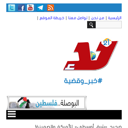
|
|
|
|
الرئيسية
من نحن
تواصل معنا
خريطة الموقع
#خبر_وقضية
ضجيج «شرق أوسطي» للأمركة والصهينة!