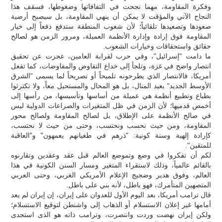
وفكرة المقاومة، مهما نجحت في التفافاتها وضغوطها، فسقف هذا
النجاح الآني والمؤقت لا يمكن أن ينهي المقاومة، بل سيصبح أرضية
صعودها وتصعيدها تلقائياً؛ لأن شعوب المنطقة ستدفع دفعاً إلى خيار
المقاومة فوق إرادة وإدارة الأنظمة العميلة، ومرور الزمن هو لصالح
حقائق واستحقاقات وخيارات الشعوب.
ما دامت "إسرائيل"، وفي حرب لقرابة العامين، عجزت عن تحقيق
انتصار واضح في غزة، وتلجأ إلى خداع التفاوض والمفاوضات، كما تفعل
أمريكا، فالانتصار الذي يطرحونه تلميحاً أو تصريحاً لما يسمى "الشرق
الأوسط الجديد" بعيد المنال، بل هو المحال والمستحيل معاً، ولا تكترثوا
بطباع وتطبيع أنظمة هي عميلة من أساسها وتأسيسها، من رأسها إلى
أخمص قدميها؛ لأن الزمن في ظل المتغيرات والصراعات الدولية ليس
في صالح الأنظمة على الإطلاق، بل لصالح المقاومة ولصالح محور
المقاومة، ومن حيث نحسب ونحتسب، وحتى من حيث لا نحتسب،
كإرادة إلهية وسنة كونية: "ذرهم في طغيانهم يعمهون" و"العاقبة
للمتقين".
لكم أن تفكروا في وضع وتموضع العالم قبل عقد وعقدين وتقارنوه
بالقائم عالمياً، وذلك لاستقراء المتغير ومسار السنن الكونية في هذا
العالم، وفوق هدير وضجيج الإعلام الأمريكي الغربي، وحتى العربي
المتصهين المتأمرك، فهو باطل، لأنه بني على باطل.
قال ترامب أمريكا، بعد اليوم الأول للعدوان على إيران، إن إيران لم يعد
أمامها غیر إعلان الاستسلام أو الذهاب إلى واشنطن لتوقيع الاستسلام؛
ولكن إيران نهضت وردت وانتصرت، وترامب ذاته هو الذى استجدی