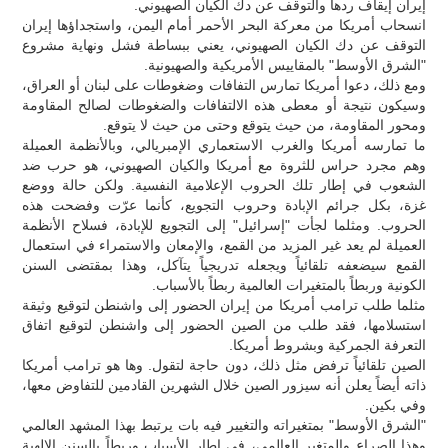
إيران إيقاف ردها والتوقف عن دك الكيان الصهيوني.
انسحاب أمريكا من معركة البحر الأحمر أمام اليمن، واستجداؤها إيران
التوقف عن دك الكيان الصهيوني، يعني ببساطة فشل ونهاية مشروع
"الشرق الأوسط" بالمقاييس الأمريكية والصهيونية.
ومع ذلك، دعوا أمريكا تمارس التفافات وضغوطات على لبنان أو العراق،
وسيكون نتيجة أو معطى هذه الالتفافات والضغوطات لصالح المقاومة
ومحور المقاومة، من حيث يتوقع وحتى من حيث لا يتوقع.
ما تمارسه أمريكا والغرب الاستعماري الإمبريالي، وبالأنظمة العميلة
وهم مجرد حراس للثروة مع أمريكا والكيان الصهيوني، هو حرب ضد
الشعوب في إطار تلك الحروب الإعلامیة النفسية. ولكن حالة ووضع
غزة، بكل جرائم الإبادة وحروب التجويع، كأنما عرّت وفضحت هذه
الحروب. ومثلما لجأت "إسرائيل" إلى التجويع للإبادة، فسلاح الأنظمة
العميلة لم يعد غير المزيد من القمع، والإمعان والاستمراء في استعمال
القمع سيضعفه تلقائياً ويجعله تدريجياً يتآكل، وهذا بمقتضى السنن
الكونية وربطاً بالمتغيرات العالمية ربطاً بالأسباب.
مثلما طلب ترامب أمريكا من إيران الحضور إلى واشنطن لتوقيع وثيقة
استسلامها، فقد طلب من الصين الحضور إلى واشنطن لتوقيع اتفاق
التعرفة الجمركية وبشروط أمريكا.
الصين تلقائياً ترفض مثل ذلك، دون حاجة لتقول. وها هو ترامب أمريكا
ذاته أيضاً يعلن أنه سيزور الصين خلال الشهرين القادمين للتفاوض معها،
وفي بكين.
"الشرق الأوسط" بمتغيراته والتغيير فيه بات يرتبط بهذا المشهد العالمي
وهذا الصراع والمتغير العالمي، في إطار الأسباب وربطاً بالسنن الإلهية