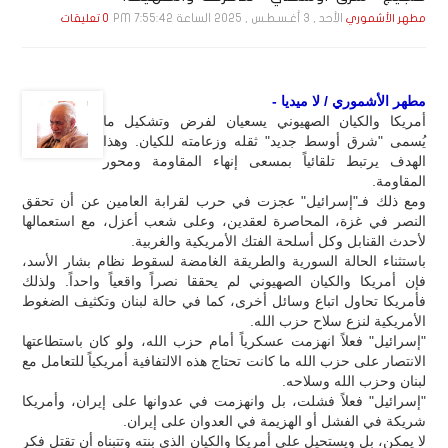
الأحد , 3 أغـسـطـس , 2025 الساعة 7:55:42 PM
مطهر الأشموري
0 تعليقات
مطهر الأشموري / لا ميديا -
أمريكا والكيان الصهيوني يسعيان لفرض وتشكيل ما
يُسمى "شرق أوسط جدید" ثقله وزعامته للكيان. وهذا
الهدف يرتبط تلقائياً بمسعى إنهاء المقاومة ومحور
المقاومة.
ومع ذلك فـ"إسرائيل" عجزت في حرب لقرابة العامين عن أن تحقق
النصر في غزة، المحاصرة لعقدين، وعلى شعب أعزل، مع استعمالها
لأحدث القنابل وكل أسلحة الفتك الأمريكية والغربية.
باستثناء الحالة السورية والطريقة الغامضة لسقوط نظام بشار الأسد،
فإن أمريكا والكيان الصهيوني لم يحققا نصراً واقعياً واحداً. ولذلك
فأمريكا تحاول اتباع وسائل أخرى، كما في حالة لبنان وتكثيف الضغوط
الأمريكية لنزع سلاح حزب الله.
"إسرائيل" فعلاً انهزمت عسكرياً أمام حزب الله، ولو كان باستطاعتها
الانتصار على حزب الله ما كانت تحتاج هذه الالتفافية أمريكياً للتعامل مع
لبنان وحزب الله وسلاحه.
"إسرائيل" فعلاً فشلت، بل وانهزمت في عدوانها على إیران، وأمريكا
شریكة في الفشل أو الهزيمة في العدوان على إیران.
لا يمكن، بل ويستحيل على أمريكا والكيان الذي بنته وتتبناه أن تقتل فكر