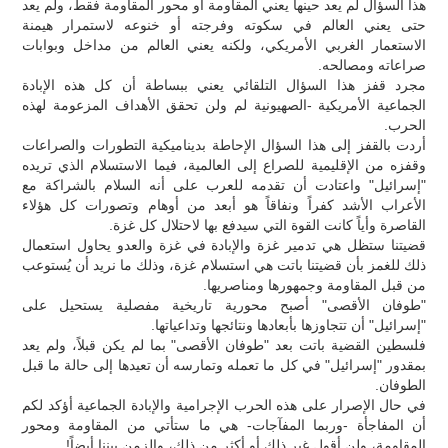
هذا السؤال لم يعد حينها يعني المقاومة أو محور المقاومة فقط، ولم يعد
حتى يعني العالم في سكوته وفرجته أو خنوعه لاستمرار هيمنة
الاستعمار الغربي الأمريكي، ولكنه يعني العالم من مداخل وبوابات
صراعاته ومصالحه.
مجرد قفز هذا السؤال التلقائي يعني ببساطة أن كل هذه الإبادة
الجماعية الأمريكية -الصهيونية لم ولن تحقق الأهداف المزعومة لهذه
الحرب.
أردت بالقفز إلى هذا السؤال الإحاطة بديناميكية التطورات والصراعات
وقفزه من الإقليمية للصراع إلى العالمية، فيما الاستسلام الذي تريده
"إسرائيل" واعتادت أن تقدمه للعرب على أنه السلام بالشراكة مع
الأعراب الأشد كفراً ونفاقاً هو أبعد من أوهام وتصورات كل هؤلاء
القاصرة وأياً كانت القوة التي سيدفع بها لاحتلال كل غزة.
قضيتنا ستظل هي تدمير غزة والإبادة في غزة والعدو يحاول استعمال
ذلك للغمز بأن قضيتنا باتت هي استسلام غزة، وذلك ما نريد أن يُستوعب
من قبل المقاومة وجمهورها ومناصريها.
"طوفان الأقصى" أصبح محورية تاريخية مفصلية يستحيل على
"إسرائيل" أن تتجاوزها بأبعادها ونتائجها وتداعياتها.
فلسطين القضية باتت بعد "طوفان الأقصى" بما لم يكن قبلاً، ولم يعد
بمقدور "إسرائيل" في كل ما تعمله وتمارسه أن تعيدها إلى حالة ما قبل
الطوفان.
في حال الإصرار على هذه الحرب الإجرامية والإبادة الجماعية أؤكد لكم
أن المفاجأة -وربما المفآجات- هي ما ستأتي من المقاومة ومحور
المقاومة، ولن أقول غير ذلك أو أكثر من ذلك، والزمن بيننا أيضاً!