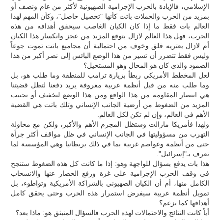
الإسلامي، فالإبادة بالحرب الإجرامية الصهيونية لأكثر من عام ونصف أو
بمزيد من الحرب والحملات باتت كأنها "تحصيل حاصل"، وكأن المهم لهذا
العالم بات فقط ما إذا كان الكيان الغاصب سيحقق أهدافه من هذه
الحرب، فهل هذا العالم لازال يتوقع المزيد من عجز وانكسار هذا الكيان
أم لازال يعتريه قلق وخوف من احتمالية أن مجاميع باتت تموت جوعاً
وليس فقط تتضرر أن تسير من هذا الوضع البائس إلى نصر أكبر من هذا
الصمود والذي كان هو المحال وهو المستحيل؟
لعل المخطط الأمريكي ربطاً بزيارة ترامب للمنطقة وما طلب هو، بل
وما طلب منه من قبل أنظمة عربية معروفة يريد دفعنا لتظل قضيتنا
هي انتصار المقاومة من هذا الواقع ومن هذا الوضع لتخفيف أو تجنيب
المزيد من الضغوط من أرضية الجانب الإنساني وتلك باتت هي القضية
الأهم في العالم، وإن لم تكن لكل العالم.
ولهذا فأمريكا مازالت وستظل المجرم الأهم والأكبر، ولكن مع محاولة
التهرب من مسؤوليتها في الجانب الإنساني في ظل مواقف أكثر جرأة
حتى من أنظمة وعواصم غربية بما في ذلك بريطانيا وهي المؤسسة لما
تعرف بـ"إسرائيل".
هذا بات يدفع بسؤال للواجهة وهو: إذا ما كانت كل هذه الضغوط ستنجح
في وقف الحرب الإجرامية على غزة ورفع الحصار عنها والانسحاب
الكامل منها، أم أن الكيان الصهيوني بالشراكة الأمريكية وتواطوء، بل
تمويل أنظمة عربية سيفرض استمرار هذه الحرب وحتى يحقق كامل
أهدافها كما يزعم؟
أياً كانت النتائج والاحتمالات لهذه الحرب فالسؤال المنبثق هو: ماذا بعد؟