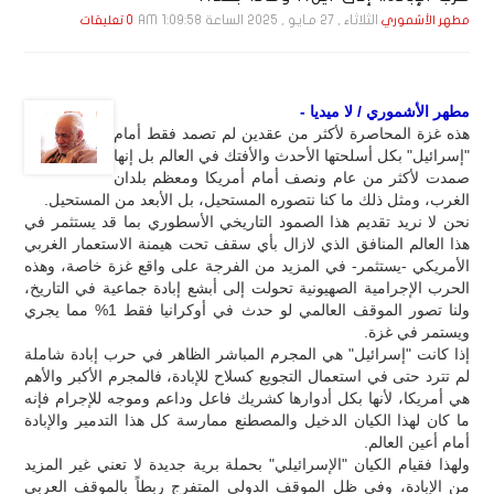
الثلاثاء , 27 مـايـو , 2025 الساعة 1:09:58 AM
مطهر الأشموري
0 تعليقات
مطهر الأشموري / لا ميديا -
هذه غزة المحاصرة لأكثر من عقدين لم تصمد فقط أمام
"إسرائيل" بكل أسلحتها الأحدث والأفتك في العالم بل إنها
صمدت لأكثر من عام ونصف أمام أمريكا ومعظم بلدان
الغرب، ومثل ذلك ما كنا نتصوره المستحيل، بل الأبعد من المستحيل.
نحن لا نريد تقديم هذا الصمود التاريخي الأسطوري بما قد يستثمر في
هذا العالم المنافق الذي لازال بأي سقف تحت هيمنة الاستعمار الغربي
الأمريكي -يستثمر- في المزيد من الفرجة على واقع غزة خاصة، وهذه
الحرب الإجرامية الصهيونية تحولت إلى أبشع إبادة جماعية في التاريخ،
ولنا تصور الموقف العالمي لو حدث في أوكرانيا فقط 1% مما يجري
ويستمر في غزة.
إذا كانت "إسرائيل" هي المجرم المباشر الظاهر في حرب إبادة شاملة
لم تترد حتى في استعمال التجويع كسلاح للإبادة، فالمجرم الأكبر والأهم
هي أمريكا، لأنها بكل أدوارها كشريك فاعل وداعم وموجه للإجرام فإنه
ما كان لهذا الكيان الدخيل والمصطنع ممارسة كل هذا التدمير والإبادة
أمام أعين العالم.
ولهذا فقيام الكيان "الإسرائيلي" بحملة برية جديدة لا تعني غير المزيد
من الإبادة، وفي ظل الموقف الدولي المتفرج ربطاً بالموقف العربي