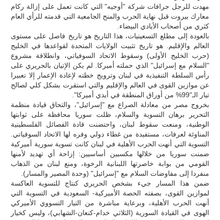
مهدت للرجل جرافات شركة "أوجيه" التي كانت تعمل على إزالة ركام
معارك بيروت قبل نهاية الحرب والمنح الجامعية التي قدمته للرأي العام
كثري من أصحاب الأيادي البيضاء.
بالعودة إلى مطلع التسعينيات، هذا التاريخ هو تاريخ فاصل على مستوى
العالم والإقليم. هو تاريخ تثبيت الولايات المتحدة لقواعدها في الخليج
(حرب الخليج الأولى) وسقوط الاتحاد السوفياتي، وانطلاقة مشروع
"السلام مع إسرائيل" الذي حملته أميركا. لم يكن الإتيان بالحريري على
رأس السلطة التنفيذية في لبنان وترويج خطته لإعادة الإعمار إلا تعبيرا
عن موازين القوى في العالم والإقليم والتي استقرت بشكل كلي لصالح
تيار الـ"99% من أوراق المنطقة في أيدي أميركا".
بخروج مصر من معادلة الصراع مع "إسرائيل"، والتحاق قيادة منظمة
التحرير برهان التسوية والسلام، ظلت سوريا محافظة على ثوابتها
الوطنية، ومنعت سقوط لبنان، واحتضنت قادة الفصائل الفلسطينية
المناوئة لعرفات، مستفيدة من غطاء دولي وفره لها الاتحاد السوفياتي.
التسوية التي أنهت الحرب الأهلية في لبنان كانت تسوية سورية أميركية
ضمنت سوريا من خلالها مكسبين أساسيين: إزاحة أي تهديد لأمنها
القومي من بوابة خاصرتها اللبنانية الرخوة، ومنع لبنان من الذهاب
منفردا إلى مفاوضات السلام مع "إسرائيل" (وحدة المصير والمسار).
ضمن هذا المسار جيء بشخص الحريري كنتاج للتسوية العاكسة
لموازين القوى، بصفته الحصة الأميركية- السعودية في التسوية التي
أنهت الحرب الأهلية، وبرعاية مباشرة من التيار التسووي الأميركي
الهوى في القيادة السورية (الثلاثي خدام-كنعان-الشهابي)، وليس كخيار