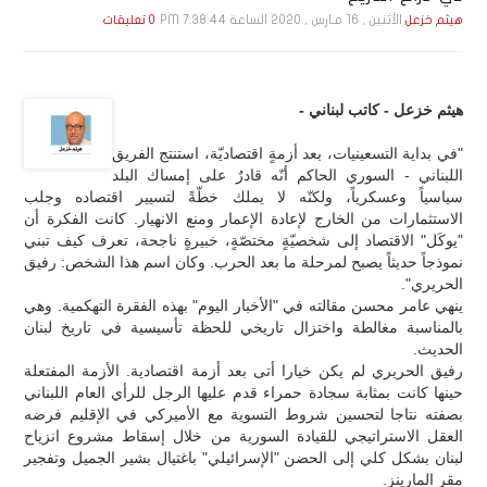
الأثنين , 16 مـارس , 2020 الساعة 7:38:44 PM
هيثم خزعل
0 تعليقات
هيثم خزعل - كاتب لبناني -
"في بداية التسعينيات، بعد أزمةٍ اقتصاديّة، استنتج الفريق
اللبناني - السوري الحاكم أنّه قادرٌ على إمساك البلد
سياسياً وعسكرياً، ولكنّه لا يملك خطّةً لتسيير اقتصاده وجلب
الاستثمارات من الخارج لإعادة الإعمار ومنع الانهيار. كانت الفكرة أن
"يوكَل" الاقتصاد إلى شخصيّةٍ مختصّةٍ، خبيرةٍ ناجحة، تعرف كيف تبني
نموذجاً حديثاً يصبح لمرحلة ما بعد الحرب. وكان اسم هذا الشخص: رفيق
الحريري".
ينهي عامر محسن مقالته في "الأخبار اليوم" بهذه الفقرة التهكمية. وهي
بالمناسبة مغالطة واختزال تاريخي للحظة تأسيسية في تاريخ لبنان
الحديث.
رفيق الحريري لم يكن خيارا أتى بعد أزمة اقتصادية. الأزمة المفتعلة
حينها كانت بمثابة سجادة حمراء قدم عليها الرجل للرأي العام اللبناني
بصفته نتاجا لتحسين شروط التسوية مع الأميركي في الإقليم فرضه
العقل الاستراتيجي للقيادة السورية من خلال إسقاط مشروع انزياح
لبنان بشكل كلي إلى الحضن "الإسرائيلي" باغتيال بشير الجميل وتفجير
مقر المارينز.