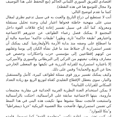
اقتصادي للفريق السوري اللبناني الحاكم (مع التحفظ على هذا التوصيف
ولا مجال للتوسع هنا في هذه النقطة).
كتبنا ما تقدم لتوضيح التالي:
أنت لا تستطيع لي ذراع التاريخ والعبث به في سبيل تدعيم نظري لمقال
مبني على منهجية خاطئة فحواها اعتبار لبنان وحدة تحليل مستقلة
ومعزولة. كما أنك في سبيل تفسير إعادة إنتاج علاقات القوة داخل
المجتمع لا يمكنك فصل زعماء الطوائف عن جذورهم الاجتماعية
واعتبارهم "طبقة حاكمة" تارة، وطورا "طبقات حاكمة" سياسية مالية أو
ما اصطلح على وصفه منذ بداية الأزمة بالأوليغارشيا. كيف يمكنك أن
تفسر استمرارية آل جنبلاط منذ ما قبل نشأة الكيان إلى يومنا وتقلبهم
من كونهم إقطاعيين إلى مؤسسي حزب واحتكارات وحصص في
مصارف وتقلب تبعيتهم من التركي إلى البريطاني والسوري والأميركي،
إلا باعتباره استمرارية للقرابة الدرزية في تكيفها مع المعطى الخارجي
بحثا عن الريع والحماية؟ وقس على ذلك.
وكيف يمكنك تفسير بروز قوى ممثلة لطوائف كبيرة، كأمل والمستقبل
والتيار، سوى بتعطل الإقطاع التقليدي كقناة لتوزيع الريع مع زيادة التعداد
السكاني للقرابات اللبنانية؟
لا يمكن استخدام العدة النظرية الغربية الحداثية في مقاربة مجتمعات
مأزومة، بنيتها الاجتماعية سابقة على الرأسمالية، احتكت بالرأسمالية
واستتبعت فأنتجت نمطا مشوها منها. تكيفت هذه البنى في هذا النمط
كي تضمن استمراريتها، فأضحت مثلا العصبية اليزبكية "حزبا ديمقراطيا"
و"بنكا للموارد".
إن كنت تحذر من إعادة تكوين "منظومة القوة" كما تسميها، فلهذه