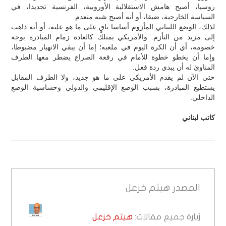
روسيا، أصبح هامش الاستقلالية الأوروبية، الفرنسية تحديدا، في
السياسة الخارجية، ضيقا، أو أنه أصبح شبه منعدم.
لذلك، الوضع اللبناني المأزوم أساسا باقٍ على ما هو عليه، أو أنه ذاهب
إلى مزيد من التأزم. والأمريكي يمتلك كالعادة زمام المبادرة بوجه
خصومه، أي أن الكرة اليوم في ملعبه؛ إما أن يبقي الانهيار مضبوطا،
وإما أن يخطو خطوة للأمام في رقعة الصراع يضطر معها الطرف
المناوئ له أن يبدي ردة فعل.
حتى الآن لم يقدم الأمريكي على ما هو جديد، ولا الطرف المقابل
يستطيع المبادرة، بسبب الوضع الإقليمي والدولي وحساسية الوضع
الداخلي.
كاتب لبناني
المصدر
هيثم خزعل
زيارة جميع مقالات:
هيثم خزعل