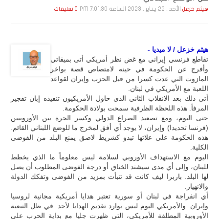
الأحد , 22 يـنـاير , 2023 الساعة 7:01:30 PM
هيثم خزعل
0 تعليقات
هيثم خزعل / لا ميديا -
تقاطع فرنسي إيراني مع غض نظر أمريكي أتى بميقاتي
وأفرج عن الحكومة في حينه لامتصاص قصة بواخر
المازوت التي عدت كسرا من قبل الحزب وإيران لقواعد
اللعبة مع الأمريكي في لبنان.
أتى ذلك بعد الانقلاب الثاني الذي حاول الأمريكيون تنفيذه إبان تفجير
المرفأ. هذه اللحظة الظرفية سمحت بولادة الحكومة.
حتى اليوم، ومع تصعيد الصراع الدولي وكسر الجرة بين الأوروبيين
(فرنسا تحديدا) وإيران، لا يوجد أي أفق لمخرج ما للوضع اللبناني القائم.
هذه الحكومة على علاتها تبدو كشريط لاصق يمنع البلد من الفوضى
الكلية.
اليوم مع الاستهداف الأوروبي لسلامة ليس معلوماً ما الذي يخطط
للبنان، وإلى أي مدى سيشتد الخناق أو درجة الفوضى المطلوب أن يصل
لها البلد. باربرا ليف كانت قد تنبأت بمزيد من الفوضى وتفكك الدولة
والانهيار.
أي انفراجة في لبنان أو سورية تعتبر هدايا أمريكية مجانية لروسيا
وإيران. والأمريكي اليوم ليس بوارد تقديم الهدايا لأحد. في ظل التبعية
الأوروبية المطلقة للأمريكي، التي ظهرت جليا مع بداية الحرب على