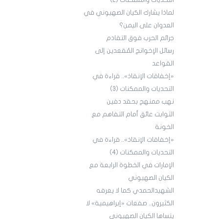
التحديات والممكنات (2)
لماذا يشارك الكيان الصهيوني في
العدوان على اليمن؟
جرائم الحرب فوق التقادم
رسائل الإخوانج المُقعدين إلى
القواعد
«إخفاقات الإنقاذ».. قراءة في
التحديات والممكنات (3)
نهب ممنهج بحقد دفين
الثوابت عائق أمام التفاهم مع
الخونة
«إخفاقات الإنقاذ».. قراءة في
التحديات والممكنات (4)
الإمارات في الخطوة الرابعة مع
الكيان الصهيوني
الشهيدالحمدي كما لا يعرفه
الكثيرون.. صفعات «إبراهيمية» لا
ينساها الكيان الصهيوني