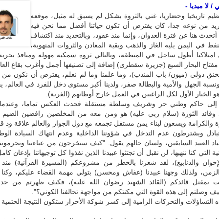
/ لا ميديا -
ظيم تاريخيا وحضاريا، غني بالثروة بشكل لم يسبق له مثيل، موقعه
يد من نوعه جدا، كان يفترض أن تكون حياتنا أفضل مما نحن فيه
ا أتحدث هنا عن فترة العدوان، وإنما منذ عقود، وبالتحديد منذ اكتشاف
فط في اليمن يليه الغاز والذهب وبقية المعادن والثروات المنهوبة،
 امتلاكنا أطول ساحل في المنطقة، وبالتالي ثروة سمكية مهولة ومنافذ بحرية
مفتاح البحار السبع (جزيرة سقطرى) إضافة إلى تصنيفها أجمل وأغرب بقاع العالم
خنق دولي (ميون/ باب المندب)، وما علمنا وما لم نعلم، يفترض أن نكون من 
ونسبة الجهل والأمية والبطالة صفر، ولدينا أكبر مستوى دخل للفرد في العالم، 
و الخيار الأول لكل الراغبين في العمل خارج أوطانهم (الغربة).
نا إلى حاكم وطني حر وشريف وسلطة مستقلة فحدث العكس تماما، وعندما 
 وقائد الثورة (سلام ربي عليه) هو ومن معه من المخلصين رافضين الضيم 
ة والكرامة ويسعون لبناء يمن مستقل تجمعه مع دول الجوار والعالم علاقة ود ق
متبادل ويشترطون عدم التدخل في شؤوننا الداخلية وعدم انتهاك السيادة الوط
ياد العبيد السابقين، ولسان حالهم يقول: "كيف ستخرجون من عباءتنا وتحرمون
ية التي كنا ننهبها، لن نقبل أن تجتثوا عبيدنا الذين نفذوا كل توجيهاتنا بإذعان ك
إخوان والدنابيع)، لقد شعرنا بالخطر من مشروعكم (المسيرة القرآنية) منذ 
زمن، ولذلك وجهنا عبيدنا (عفاش ومحسن) بتولي مهمة القضاء عليكم، وكنا ن
 بمقتل قائدكم (القائد الشهيد رضوان الله عليه)، فكيف ظهرتم من جدي
 وصلتم إلى هذه القوة التي مكنتكم من مواجهة تحالفنا الكوني؟".
 التساؤلات والتحركات الرامية إلى كسر شوكة الأحرار ستكون النتيجة الحتمية