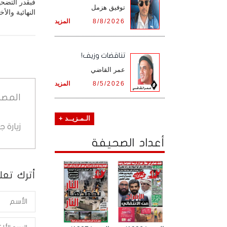
فبقدر التضحي
توفيق هزمل
النهائية وال
8/8/2026
المزيد
تناقضات وزيف!
عمر القاضي
8/5/2026
المزيد
المصد
الـمـزيــد +
زيارة 
أعداد الصحيفة
أترك تعلي