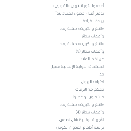
أعدموا الثور لتنتهي «القوازي»
تدمير أعتى حصون الفساد يبدأ
بإرادة القيادة
«التبغ والكبريت» حفنة رماد
وأعقاب سجائر
«التبغ والكبريت» حفنة رماد
وأعقاب سجائر (3)
عن آفة الآفات
المنظمات الدولية الإنسانية غسيل
قذر
احتراف الهوان
دعكم من الترهات
مستمرون.. واغضبوا
«التبغ والكبريت» حفنة رماد
وأعقاب سجائر (4)
الأجهزة الرقابية شلل نصفي
تراتبية أطماع العدوان الكوني