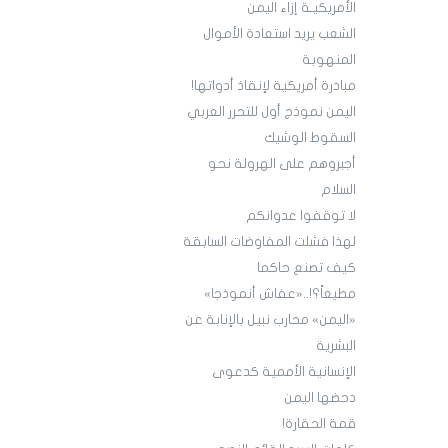
الأمريكيـة إزاء اليمن
الشعب يريد استعادة الأموال
المنهوبة
مبادرة أمريكية لإنقاذ أدواتها!
اليمن نموذج أول للتحرر العربي
السقوط الوشيك
أجبروهم على الهرولة نحو
السلام
لا توقفوا عدوانكم
لهذا فشلت المفاوضات السابقة
كيف تصنع حاكما
مطيعاً؟!..«عفاش أنموذجا»
«اليمن» محارب نبيل بالإنابة عن
البشرية
الإنسانية الأممية كدعوى
دحضها اليمن
قمة الحقارة!