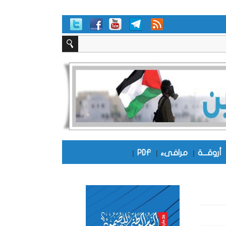
أروقـــة
|
مرافىء
|
PDF
|