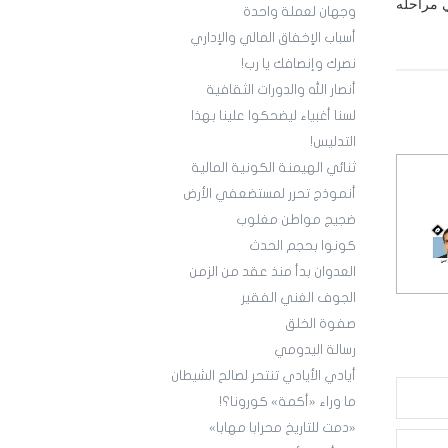
ي مراحله
وجهان لعملة واحدة
أسباب الإخفاق المالي والإداري
نصرك وإنصافك يا رب!
أنصار الله والدورات الثقافية
لسنا أغبياء ليضحكوا علينا بهذا
التدليس!
ثنائي الهيمنة الكونية المالية
أنموذج تحرر لمستضعفي الأرض
ضجيج مواطن مغلوب
كونوا بحجم الحدث
العدوان بدأ منذ عقد من الزمن
الجوف الغني الفقير
صفوة الخلق
رسالة اليدومي
أيادي الأيادي تنتحر لصالح الشيطان
ما وراء «أكمة» كورونا؟!
«دمت للتاريخ محرابا مهابا»