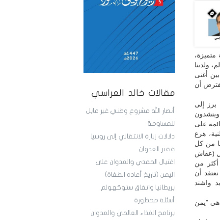
 متميزة،
، ولدينا
بين أغنى
يفترض أن
مقالات خالد العراسي
برز إلى
أنصار الله مشروع وطني غير قابل
وينشدون
ائمة على
للمساومة
نية، هرع
دلالات زيارة الانتقالي إلى روسيا
نا من كل
فقير العدوان
امل (عفاش
اغتيال الحمدي والعدوان على
أكثر من
عتقد أن
اليمن (تاريخ أعاده الطغاة)
د واشتد
بريطانيا واتفاق ستوكهولم
أسئلة محظورة
 هي "يمن
برنامج الغذاء العالمي والعدوان