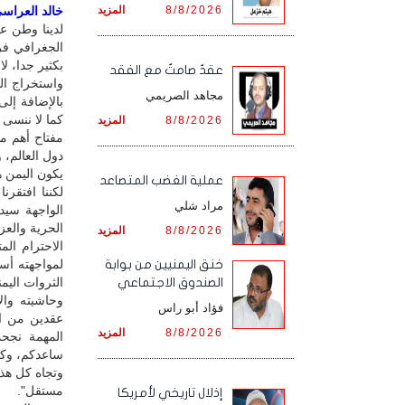
8/8/2026
المزيد
خالد العراسي 
لدينا وطن ع
الجغرافي فر
بكثير جدا، ل
عقدٌ صامتٌ مع الفقد
واستخراج الن
مجاهد الصريمي
بالإضافة إلى
كما لا ننسى 
8/8/2026
المزيد
مفتاح أهم م
دول العالم، 
يكون اليمن ه
‏عملية الغضب المتصاعد
لكننا افتقر
مراد شلي
الواجهة سيد
الحرية والعز
8/8/2026
المزيد
الاحترام ال
لمواجهته أس
خنق اليمنيين من بوابة
الثروات اليمن
الصندوق الاجتماعي
وحاشيته وال
فؤاد أبو راس
عقدين من ال
8/8/2026
المزيد
المهمة نجحت
ساعدكم، وكيف
وتجاه كل هذه
مستقل".
إذلال تاريخي لأمريكا