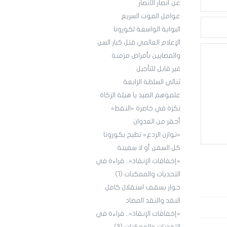
عن أنصار الأنصار
عوامل الموت السريع
البوابة الواسعة لكورونا
الإعلام العالمي قتل كبار السن
والمصابين بأمراض مزمنة
غير قابل للتأجيل
ثنائي السلطة الرابعة
علموهم الصيد يا هيئة الزكاة
نكزة في خاصرة «النفط»
أحقر من العدوان
«توازن الردع» تطيح بكورونا
كل السفن أو لا سفينة
«إخفاقات الإنقاذ».. قراءة في
التحديات والممكنات (1)
حوار بسقف استقلال كامل
النقد والنقد المضاد
«إخفاقات الإنقاذ».. قراءة في