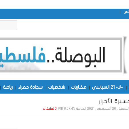
|
قع
|
«لا» 21 السياسي
|
مقـاربات
|
شخصيات
|
سجادة حمراء
|
رياضة
|
يرة الأحرار
ة , 20 أغـسـطـس , 2021 الساعة 8:07:45 PM
0 تعليقات