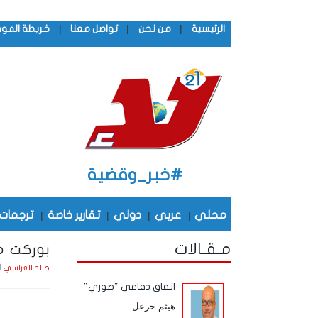
|
|
|
الرئيسية
من نحن
تواصل معنا
خريطة المو
#خبر_وقضية
محلي
|
عربي
|
دولي
|
تقارير خاصة
|
ترجمات
مـقـالات
بوركت مس
الجمع
خالد العراسي
اتفاق دفاعي "صوري"
هيثم خزعل