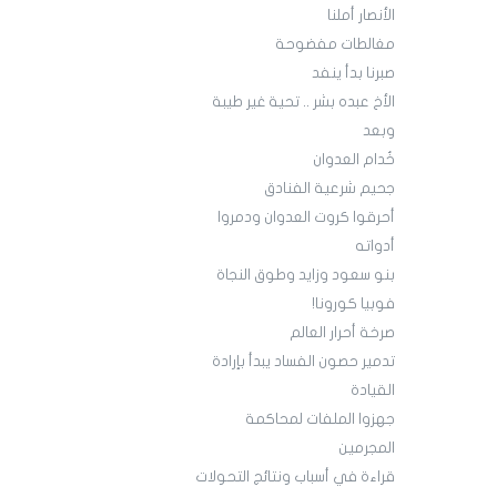
الأنصار أملنا
مغالطات مفضوحة
صبرنا بدأ ينفد
الأخ عبده بشر .. تحية غير طيبة
وبعد
خُدام العدوان
جحيم شرعية الفنادق
أحرقوا كروت العدوان ودمروا
أدواته
بنو سعود وزايد وطوق النجاة
فوبيا كورونا!
صرخة أحرار العالم
تدمير حصون الفساد يبدأ بإرادة
القيادة
جهزوا الملفات لمحاكمة
المجرمين
قراءة في أسباب ونتائج التحولات