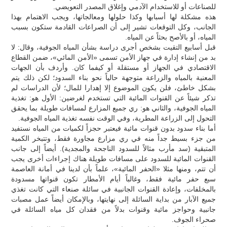
للصناعات أو للاستخدام الآدمي وإغلاق المصدر التعويضي.
هذه مشكلة لها أسبابها وكذا حلولها ومعالجاتها، ويجب الاهتمام بهذا
الجانب، وكل التوقعات تشير إلى أن الصراعات القادمة ستكون بسبب
المياه، أو بالأصح بحثاً عن المياه.
قبل أسابيع التقيت بشخص أجرى دراسة بشأن المياه الجوفية، وقال: لا
بد من إنشاء إدارة في جهاز الأمن تسمى «الأمن المائي»، ضمن القطاع
الاقتصادي في الجهاز أو مستقلة أو كيفما كان. وأردف بأن الجهات
المعنية بالمياه والزراعة متوجهة حالياً نحو بناء السدود؛ لكن ذلك يتم
بشكل خاطئ، فلن يكون الموضوع إلا إهدارا للمال؛ لأن الدراسات لم
تذكر شيئاً عن القنوات المائية التي تستخدم لغرضين: الأول هو: تغذية
المياه الجوفية، والثاني هو: ري جميع المزارع لمسافات طويلة بما يحقق
التحول إلى الزراعة المطرية، وفي الوقت نفسه تغذية المياه الجوفية.
أما بناء سدود بدون قنوات مائية فيعتبر حجزاً لكميات من المياه نستفيد
من جزء بسيط جداً منه في ري مزارع مجاورة فقط، وتتبخر الكمية
المتبقية (سد مأرب مثالاً للسدود الناجحة والمجدية). أيضاً إلى جانب
القنوات المائية للسدود على مسافات طويلة هناك إجراءات أخرى يجب
أن تتم، ومنها مثلا «الحفر المائية»، علماً بأن لدينا في أمانة العاصمة
سبع حفر مائية فقط، وغالباً أيام الأمطار تكون قنواتها مسدودة
بالمخلفات، وإعادة القنوات الجانبية في سائلة صنعاء التي كانت تغذي
جميع الآبار من بداية السائلة إلى نهايتها، وبالإمكان أيضاً عمل مصبات
جانبية وحواجز مائية وقنوات بدلاً من فقدان كل مياه السائلة في
صحراء الجوف.