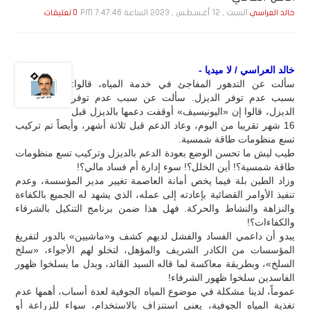
السبت , 12 أغـسـطـس , 2023 الساعة 7:47:46 PM
خالد العراسي
0 تعليقات
خالد العراسي / لا ميديا -
سألت عن التدهور المفاجئ في خدمة المياه، قالوا:
بسبب عدم توفر الديزل. سألت عن سبب عدم توفر
الديزل، قالوا إن «اليونيسيف» أوقفت دعمها بالديزل قبل
16 شهر تقريبا من اليوم، وعاد الدعم قبل ثلاثة أشهر، وأيضاً تم تركيب
تسع منظومات طاقة شمسية.
طيب ليش ما تحسن الوضع بعودة الدعم بالديزل وتركيب تسع منظومات
طاقة شمسية؟! أين الخلل؟! سوء إدارة أم فساد مالي؟!
وزاد الطين بلة فيما يخص أمانة العاصمة تغيير مدير المؤسسة، وعدم
تنفيذ الأوامر القضائية بإعادته إلى عمله، الذي يشهد له الجميع بالكفاءة
والنزاهة والنشاط والحركة. فهل هذا ضمن برنامج التنكيل بالشرفاء
والكفاءات؟!
يبدو أن داعمي الفساد والفشل لديهم كشف و«ماشيين» بالدور لتفريغ
المؤسسات من الكادر الشريف والمؤهل، لتخلو لهم الأجواء، «سلخ
السلخ»، وبطريقة معاكسة لما قاله السيد القائد، وبدل ما يسلخوا ظهور
الفاسدين سلخوا ظهور الشرفاء!
عموماً، لدينا مشكلة في موضوع المياه الجوفية لعدة أسباب، أهمها عدم
تغذية المياه الجوفية، يعني استنزاف بالاستخدام، سواء للزراعة أو