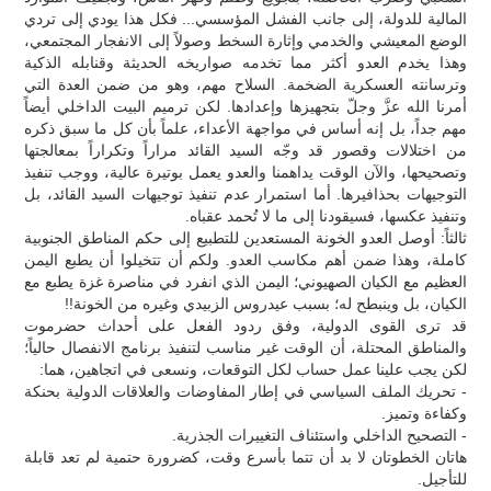
المالية للدولة، إلى جانب الفشل المؤسسي... فكل هذا يودي إلى تردي
الوضع المعيشي والخدمي وإثارة السخط وصولاً إلى الانفجار المجتمعي،
وهذا يخدم العدو أكثر مما تخدمه صواريخه الحديثة وقنابله الذكية
وترسانته العسكرية الضخمة. السلاح مهم، وهو من ضمن العدة التي
أمرنا الله عزَّ وجلّ بتجهيزها وإعدادها. لكن ترميم البيت الداخلي أيضاً
مهم جداً، بل إنه أساس في مواجهة الأعداء، علماً بأن كل ما سبق ذكره
من اختلالات وقصور قد وجّه السيد القائد مراراً وتكراراً بمعالجتها
وتصحيحها، والآن الوقت يداهمنا والعدو يعمل بوتيرة عالية، ووجب تنفيذ
التوجيهات بحذافيرها. أما استمرار عدم تنفيذ توجيهات السيد القائد، بل
وتنفيذ عكسها، فسيقودنا إلى ما لا تُحمد عقباه.
ثالثاً: أوصل العدو الخونة المستعدين للتطبيع إلى حكم المناطق الجنوبية
كاملة، وهذا ضمن أهم مكاسب العدو. ولكم أن تتخيلوا أن يطبع اليمن
العظيم مع الكيان الصهيوني؛ اليمن الذي انفرد في مناصرة غزة يطبع مع
الكيان، بل وينبطح له؛ بسبب عيدروس الزبيدي وغيره من الخونة!!
قد ترى القوى الدولية، وفق ردود الفعل على أحداث حضرموت
والمناطق المحتلة، أن الوقت غير مناسب لتنفيذ برنامج الانفصال حالياً؛
لكن يجب علينا عمل حساب لكل التوقعات، ونسعى في اتجاهين، هما:
- تحريك الملف السياسي في إطار المفاوضات والعلاقات الدولية بحنكة
وكفاءة وتميز.
- التصحيح الداخلي واستئناف التغييرات الجذرية.
هاتان الخطوتان لا بد أن تتما بأسرع وقت، كضرورة حتمية لم تعد قابلة
للتأجيل.