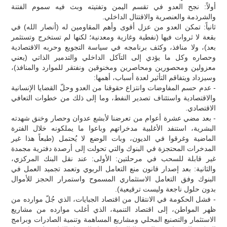
أولاً: نجح العدو في تقسم اليمن وتفتيته وبث فيه سموم الفتنة
والشرذمة والعنصرية والاقتتال الداخلي.
ثانياً: تمكن العدو من عزل أقوى وأهم المقاومين له (أنصار الله) في
بقعة لا ثروات فيها (نفطية وغازية ومعدنية؛ لكنها لم تستخرج وتستثمر
بعد)، ولا منافذ، وكثف برنامجه في سياسة التجويع وحربه الاقتصادية
وحصاره وكل ما يؤدي إلى التآكل الداخلي والتدمير الذاتي (يعني
معزولين ومحصورين ومحاصرين ومخنوقين ونفتقر للموارد والمنافذ)،
وسيزداد ويتفاقم التأثير لعدة أسباب، أهمها:
- عدم حسم المفاوضات وانتزاع حقوقنا من العدو وحلّ القضايا الإنسانية
والاقتصادية واستئناف تصدير النفط، وما إلى ذلك من خطوات التعافي
الاقتصادي.
- بعد مضي عشرة أعوام من تعرضنا لأبشع عدوان وحصار وخنق شهدته
البشرية، استنفد الأغلبية مدخراتهم وباعوا ما يملكونه خلال الفترة
الماضية وغرقوا في الديون، وبات الوضع لا يُحتمل (طبعاً هذا غير
المدخرات المحتجزة في البنوك والتي تحولت إلى أرصدة دفترية مجمدة
غير قابلة للسحب في مرحلتين: الأولى: عند نقل البنك المركزي،
والثانية: بعد إصدار قانون منع التعامل الربوي وتعمد تجميد العمل في
البنوك وفق التعامل الاستثماري المسموح واستمرار الحجز للأموال
بدون حلول ناجعة وليست ترقيعية).
- فشل الحكومة في الانتقال من اقتصاد الجبايات، الذي جُلّ موارده من
ظهر المواطن، إلى اقتصاد التنمية، الذي أغلب موارده من مشاريع
الاستثمار والتصنيع المحلي ومشاريع المساهمة وتنمية الصادرات وبرامج