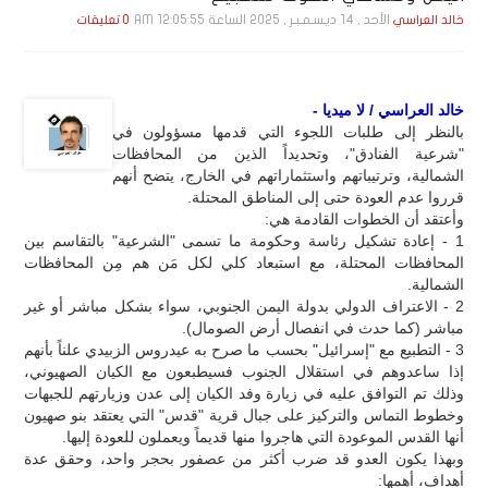
الأحد , 14 ديـسـمـبـر , 2025 الساعة 12:05:55 AM
خالد العراسي
0 تعليقات
خالد العراسي / لا ميديا -
بالنظر إلى طلبات اللجوء التي قدمها مسؤولون في
"شرعية الفنادق"، وتحديداً الذين من المحافظات
الشمالية، وترتيباتهم واستثماراتهم في الخارج، يتضح أنهم
قرروا عدم العودة حتى إلى المناطق المحتلة.
وأعتقد أن الخطوات القادمة هي:
1 - إعادة تشكيل رئاسة وحكومة ما تسمى "الشرعية" بالتقاسم بين
المحافظات المحتلة، مع استبعاد كلي لكل مَن هم مِن المحافظات
الشمالية.
2 - الاعتراف الدولي بدولة اليمن الجنوبي، سواء بشكل مباشر أو غير
مباشر (كما حدث في انفصال أرض الصومال).
3 - التطبيع مع "إسرائيل" بحسب ما صرح به عيدروس الزبيدي علناً بأنهم
إذا ساعدوهم في استقلال الجنوب فسيطبعون مع الكيان الصهيوني،
وذلك تم التوافق عليه في زيارة وفد الكيان إلى عدن وزيارتهم للجبهات
وخطوط التماس والتركيز على جبال قرية "قدس" التي يعتقد بنو صهيون
أنها القدس الموعودة التي هاجروا منها قديماً ويعملون للعودة إليها.
وبهذا يكون العدو قد ضرب أكثر من عصفور بحجر واحد، وحقق عدة
أهداف، أهمها: