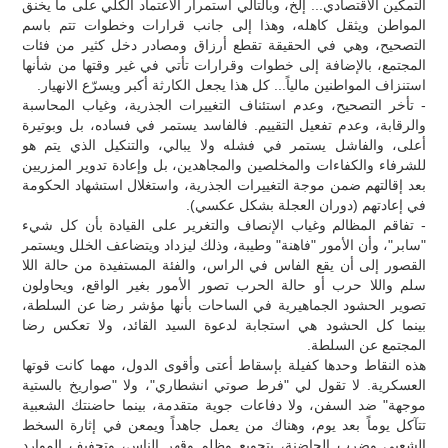
التمكين الاقتصادي... إلخ، وبالتالي استمرار الاعتماد الكلي على ما يخنق
المواطن ويثقل كاهله، وهذا إلى جانب قرارات وخطوات تتم باسم
التصحيح، وهي في الحقيقة تقطع أرزاق ومصادر دخل كثير من فئات
المجتمع، بالإضافة إلى خطوات وقرارات تأتي في غير وقتها من شأنها
استنزاف المواطنين مالياً... كل هذا يجعل الكارثة أكبر ويسرّع الانهيار.
- تأخر التصحيح، وعدم استئناف التغييرات الجذرية، وغياب المحاسبة
والرقابة، وعدم تفعيل التقييم. فالفاسد يستمر في فساده، بل وبوتيرة
أعلى، والفاشل يستمر في فشله ولا يبالي، والتنكيل الذي يتم هو
للشرفاء والكفاءات والمخلصين والمجاهدين، بل وإعادة تدوير المزريين
بعد إقالتهم ضمن موجة التغييرات الجذرية، واستغلال استشهاد الحكومة
في إعادتهم (دوران العجلة بشكل عكسي).
- تفاقم المظالم وغياب الإنصاف والتغرير على القيادة بأن كل شيء
"سابر"، وأن الأمور "فاهنة" وطيبة، وذلك ليزداد ويتضاعف الخلل ويستمر
القصور إلى أن يقع الفاس في الراس، والفئة المستفيدة من حالة اللا
سلم واللا حرب أو حالة الحرب تصور الأمور بغير الواقع، ويحاولون
تصوير الحشود الجماهيرية في الساحات بأنها مؤشر رضا عن السلطة،
بينما كل الحشود هي استجابة لدعوة السيد القائد، ولا تعكس رضا
المجتمع عن السلطة.
هذه النقاط وحدها كفيلة بإسقاط أعتى وأقوى الدول، مهما كانت قوتها
العسكرية. لا تقول لي "فرط صوتي انشطاري"، ولا "صواريخ بالستية
موجهة" ضد السفن، ولا دفاعات جوية متقدمة، بينما حاضنتك الشعبية
تتآكل يوماً بعد يوم، وهناك من يعمل جاهداً ويمعن في إثارة السخط
الشعبي وضرب الحاضنة، بتجويع وظلم وقهر الناس، وتجفيف الموارد