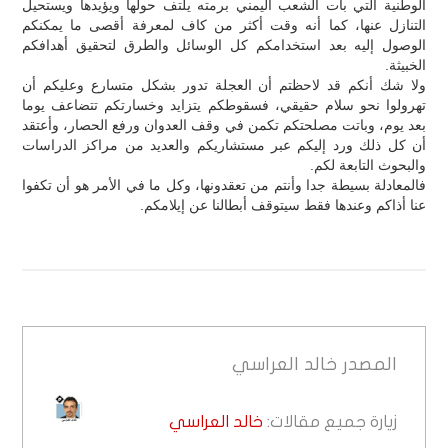
الوطنية التي بات الشعب اليمني برمته يلتف حولها ويؤيدها ويستحيل
التنازل عنها، كما أنه وقت أكثر من كاف لمعرفة أقصى ما يمكنكم
الوصول إليه بعد استخدامكم كل الوسائل والطرق لتحقيق أهدافكم
الخبيثة.
ولا شك أنكم قد لاحظتم أن العجلة تدور بشكل متسارع وعليكم أن
تهرولوا نحو سلام حقيقي، فسقوطكم يتزايد وخسارتكم تتضاعف يوما
بعد يوم، وباتت مصلحتكم تكمن في وقف العدوان ورفع الحصار، وأعتقد
أن كل ذلك ورد إليكم عبر مستشاريكم والعديد من مراكز الدراسات
والبحوث التابعة لكم.
فالمعادلة بسيطة جدا وأنتم من تعقدونها، وكل ما في الأمر هو أن تكفوا
عنا أذاكم وعندها فقط سيتوقف أبطالنا عن إيلامكم.
المصدر
خالد العراسي
زيارة جميع مقالات:
خالد العراسي