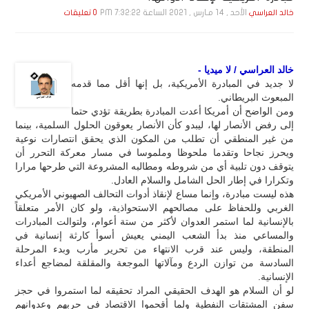
الأحد , 14 مـارس , 2021 الساعة 7:32:22 PM
خالد العراسي
0 تعليقات
خالد العراسي / لا ميديا -
لا جديد في المبادرة الأمريكية، بل إنها أقل مما قدمه
المبعوث البريطاني.
ومن الواضح أن أمريكا أعدت المبادرة بطريقة تؤدي حتما
إلى رفض الأنصار لها، ليبدو كأن الأنصار يعوقون الحلول السلمية، بينما
من غير المنطقي أن تطلب من المكون الذي يحقق انتصارات نوعية
ويحرز نجاحا وتقدما ملحوظا وملموسا في مسار معركة التحرر أن
يتوقف دون تلبية أي من شروطه ومطالبه المشروعة التي طرحها مرارا
وتكرارا في إطار الحل الشامل والسلام العادل.
هذه ليست مبادرة، وإنما مساع لإنقاذ أدوات التحالف الصهيوني الأمريكي
الغربي وللحفاظ على مصالحهم الاستحواذية، ولو كان الأمر متعلقاً
بالإنسانية لما استمر العدوان لأكثر من ستة أعوام، ولتوالت المبادرات
والمساعي منذ بدأ الشعب اليمني يعيش أسوأ كارثة إنسانية في
المنطقة، وليس عند قرب الانتهاء من تحرير مأرب وبدء المرحلة
السادسة من توازن الردع ومآلاتها الموجعة والمقلقة لمضاجع أعداء
الإنسانية.
لو أن السلام هو الهدف الحقيقي المراد تحقيقه لما استمروا في حجز
سفن المشتقات النفطية ولما أقحموا الاقتصاد في حربهم وعدوانهم