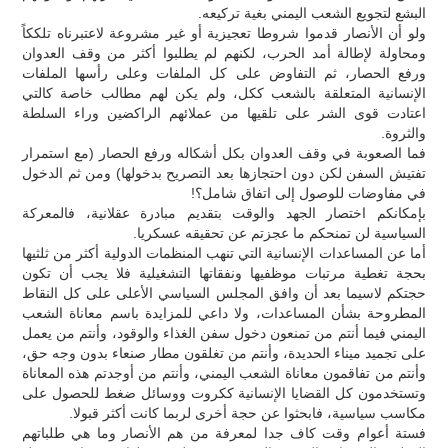
البشع لتجويع الشعب اليمني بغية تركيعه.
ولو أن الأنصار قدموا شروطا تعجيزية أو غير مشروعة لاعتبرناه تلككاً
ومحاولة لإطالة أمد الحرب، لكنهم لم يطلبوا أكثر من وقف العدوان
ورفع الحصار، ثم التفاوض على كل الملفات وعلى رأسها الملفات
الإنسانية المتعلقة بالشعب ككل، ولم يكن لهم مطالب خاصة كالتي
اعتادت قوى الشر على تلقيها من عملائهم الراكضين وراء السلطة
والثروة.
فما الصعوبة في وقف العدوان بكل أشكاله ورفع الحصار (مع استمرار
تفتيش السفن لكن دون احتجازها بعد التصريح بدخولها) ومن ثم الدخول
في مفاوضات للوصول إلى اتفاق شامل؟!
بإمكانكم اختصار الجهد والوقت بتقديم مبادرة عقلانية، فالمعركة
السياسية لن تمنحكم ما عجزتم عن تحقيقه عسكريا.
أما عن المساعدات الإنسانية التي تنهب المنظمات الدولية أكثر من ثلثيها
بحجة تغطية مرتبات موظفيها ونفقاتها التشغيلية فلا يجب أن تكون
حجتكم لاسيما بعد أن وافق المجلس السياسي الأعلى على كل النقاط
المطروحة بشأن المساعدات، ولا داعي للمزايدة باسم معاناة الشعب
اليمني فيما أنتم من تمنعون دخول سفن الغذاء والوقود، وأنتم من يعمل
على تجميد ميناء الحديدة، وأنتم من تغلقون مطار صنعاء بدون وجه حق،
وأنتم من تفاقمون معاناة الشعب اليمني، وأنتم من أوجدتم هذه المعاناة
وتستخدمون كل القضايا الإنسانية ككروت ووسائل ضغط للحصول على
مكاسب سياسية، فابحثوا عن حجة أخرى لربما كانت أكثر قبولا.
فستة أعوام وقت كاف جدا لمعرفة من هم الأنصار وما هي طلباتهم