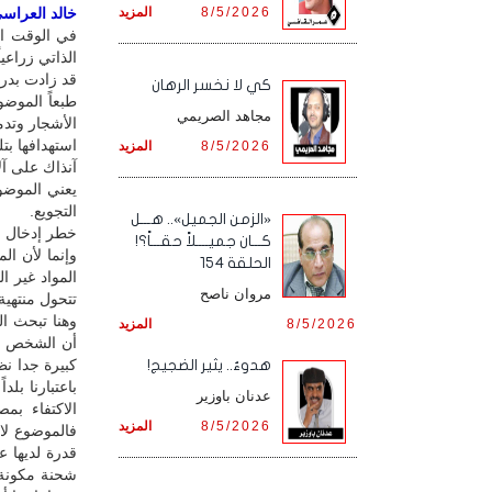
8/5/2026
المزيد
خالد العراسي 
في الوقت الذ
الذاتي زراعي
قد زادت بدرج
كي لا نخسر الرهان
طبعاً الموضو
مجاهد الصريمي
الأشجار وتدم
استهدافها بت
8/5/2026
المزيد
آنذاك على آ
يعني الموضو
التجويع.
«الزمن الجميل».. هـــل
خطر إدخال ال
كـــان جميــــلاً حقـــاً؟!
وإنما لأن ال
الحلقة 154
المواد غير ا
مروان ناصح
تتحول منتهية 
وهنا تبحث ا
8/5/2026
المزيد
أن الشخص ال
كبيرة جدا نظي
هدوءٌ.. يثير الضجيج!
باعتبارنا بل
عدنان باوزير
الاكتفاء بم
8/5/2026
المزيد
فالموضوع لا
قدرة لديها ع