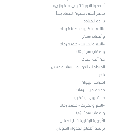
أعدموا الثور لتنتهي «القوازي»
تدمير أعتى حصون الفساد يبدأ
بإرادة القيادة
«التبغ والكبريت» حفنة رماد
وأعقاب سجائر
«التبغ والكبريت» حفنة رماد
وأعقاب سجائر (3)
عن آفة الآفات
المنظمات الدولية الإنسانية غسيل
قذر
احتراف الهوان
دعكم من الترهات
مستمرون.. واغضبوا
«التبغ والكبريت» حفنة رماد
وأعقاب سجائر (4)
الأجهزة الرقابية شلل نصفي
تراتبية أطماع العدوان الكوني