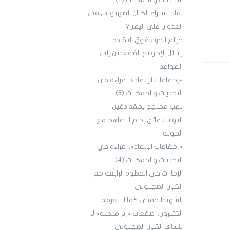
التحديات والممكنات (2)
لماذا يشارك الكيان الصهيوني في
العدوان على اليمن؟
جرائم الحرب فوق التقادم
رسائل الإخوانج المُقعدين إلى
القواعد
«إخفاقات الإنقاذ».. قراءة في
التحديات والممكنات (3)
نهب ممنهج بحقد دفين
الثوابت عائق أمام التفاهم مع
الخونة
«إخفاقات الإنقاذ».. قراءة في
التحديات والممكنات (4)
الإمارات في الخطوة الرابعة مع
الكيان الصهيوني
الشهيدالحمدي كما لا يعرفه
الكثيرون.. صفعات «إبراهيمية» لا
ينساها الكيان الصهيوني