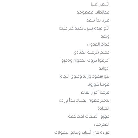
الأنصار أملنا
مغالطات مفضوحة
صبرنا بدأ ينفد
الأخ عبده بشر .. تحية غير طيبة
وبعد
خُدام العدوان
جحيم شرعية الفنادق
أحرقوا كروت العدوان ودمروا
أدواته
بنو سعود وزايد وطوق النجاة
فوبيا كورونا!
صرخة أحرار العالم
تدمير حصون الفساد يبدأ بإرادة
القيادة
جهزوا الملفات لمحاكمة
المجرمين
قراءة في أسباب ونتائج التحولات