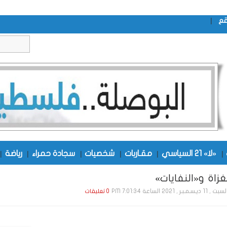
|
قع
|
«لا» 21 السياسي
|
مقـاربات
|
شخصيات
|
سجادة حمراء
|
رياضة
|
غزاة و«النفايات»
, 11 ديـسـمـبـر , 2021 الساعة 7:01:34 PM
0 تعليقات