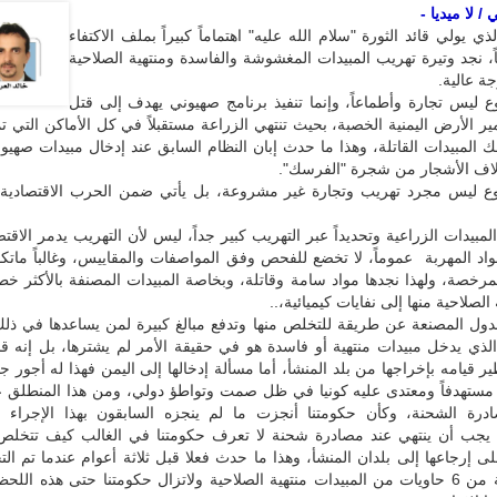
/ لا ميديا -
ي يولي قائد الثورة "سلام الله عليه" اهتماماً كبيراً بملف الاكتفاء
اً، نجد وتيرة تهريب المبيدات المغشوشة والفاسدة ومنتهية الصلاحية
ة عالية.
ع ليس تجارة وأطماعاً، وإنما تنفيذ برنامج صهيوني يهدف إلى قتل
ير الأرض اليمنية الخصبة، بحيث تنتهي الزراعة مستقبلاً في كل الأماكن التي ت
لك المبيدات القاتلة، وهذا ما حدث إبان النظام السابق عند إدخال مبيدات صهي
لاف الأشجار من شجرة "الفرسك".
ع ليس مجرد تهريب وتجارة غير مشروعة، بل يأتي ضمن الحرب الاقتصادية
مبيدات الزراعية وتحديداً عبر التهريب كبير جداً، ليس لأن التهريب يدمر الاقت
مواد المهربة عموماً، لا تخضع للفحص وفق المواصفات والمقاييس، وغالباً ما
لمرخصة، ولهذا نجدها مواد سامة وقاتلة، وبخاصة المبيدات المصنفة بالأكثر خط
الصلاحية منها إلى نفايات كيميائية،..
لدول المصنعة عن طريقة للتخلص منها وتدفع مبالغ كبيرة لمن يساعدها في ذل
ذي يدخل مبيدات منتهية أو فاسدة هو في حقيقة الأمر لم يشترها، بل إنه قب
ر قيامه بإخراجها من بلد المنشأ، أما مسألة إدخالها إلى اليمن فهذا له أجور جان
داً مستهدفاً ومعتدى عليه كونيا في ظل صمت وتواطؤ دولي، ومن هذا المنطلق ع
صادرة الشحنة، وكأن حكومتنا أنجزت ما لم ينجزه السابقون بهذا الإجراء 
 يجب أن ينتهي عند مصادرة شحنة لا تعرف حكومتنا في الغالب كيف تتخلص م
لى إرجاعها إلى بلدان المنشأ، وهذا ما حدث فعلا قبل ثلاثة أعوام عندما تم ال
شحنة مكونة من 6 حاويات من المبيدات منتهية الصلاحية ولاتزال حكومتنا حتى هذه الل