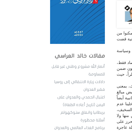
مكنوا من
ونية قضت
 وسياسة
مقالات خالد العراسي
صاد فقط،
أنصار الله مشروع وطني غير قابل
تكون ضمن
راً، حيث
للمساومة
دلالات زيارة الانتقالي إلى روسيا
ك، بمعنى
فقير العدوان
ض مبالغ
اغتيال الحمدي والعدوان على
بية أيضاً
لينا عدم
اليمن (تاريخ أعاده الطغاة)
السخيف،
بريطانيا واتفاق ستوكهولم
نها ولا
أسئلة محظورة
تحرز على
حظة عاجزة
برنامج الغذاء العالمي والعدوان