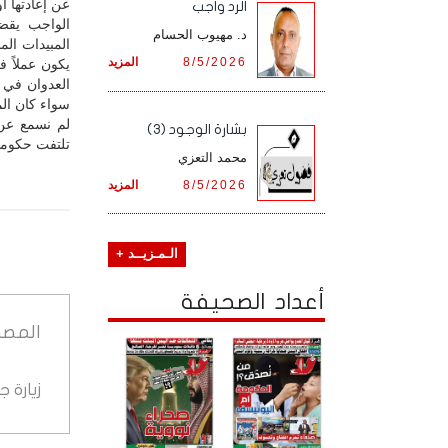
عن إعادتها أو 
الرد واجب
الواجب يقض
د. مهيوب الحسام
المبيدات الم
8/5/2026
المزيد
يكون عملاً ف
العدوان في ا
سواء كان ال
لم نسمع عن 
بشارة الوجود (3)
تلتفت حكومتن
محمد التعزي
8/5/2026
المزيد
الـمـزيــد +
أعداد الصحيفة
المصد
زيارة 