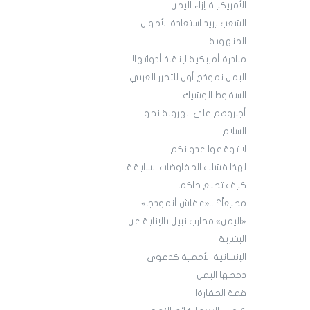
الأمريكيـة إزاء اليمن
الشعب يريد استعادة الأموال
المنهوبة
مبادرة أمريكية لإنقاذ أدواتها!
اليمن نموذج أول للتحرر العربي
السقوط الوشيك
أجبروهم على الهرولة نحو
السلام
لا توقفوا عدوانكم
لهذا فشلت المفاوضات السابقة
كيف تصنع حاكما
مطيعاً؟!..«عفاش أنموذجا»
«اليمن» محارب نبيل بالإنابة عن
البشرية
الإنسانية الأممية كدعوى
دحضها اليمن
قمة الحقارة!