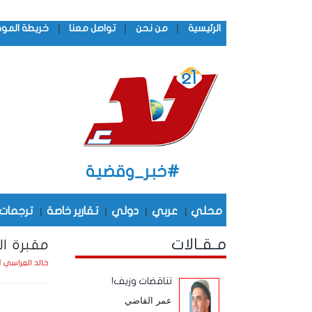
|
|
|
الرئيسية
من نحن
تواصل معنا
خريطة المو
#خبر_وقضية
محلي
|
عربي
|
دولي
|
تقارير خاصة
|
ترجمات
مـقـالات
مقبرة ال
السبت 
خالد العراسي
تناقضات وزيف!
عمر القاضي