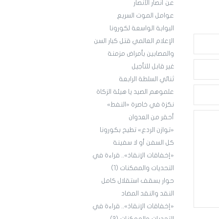
عن أنصار الأنصار
عوامل الموت السريع
البوابة الواسعة لكورونا
الإعلام العالمي قتل كبار السن
والمصابين بأمراض مزمنة
غير قابل للتأجيل
ثنائي السلطة الرابعة
علموهم الصيد يا هيئة الزكاة
نكزة في خاصرة «النفط»
أحقر من العدوان
«توازن الردع» تطيح بكورونا
كل السفن أو لا سفينة
«إخفاقات الإنقاذ».. قراءة في
التحديات والممكنات (1)
حوار بسقف استقلال كامل
النقد والنقد المضاد
«إخفاقات الإنقاذ».. قراءة في