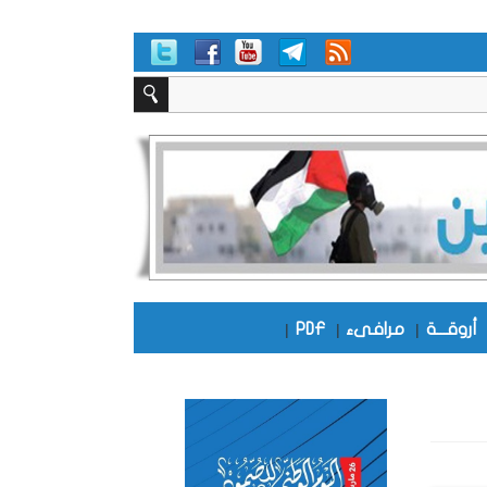
أروقـــة
|
مرافىء
|
PDF
|